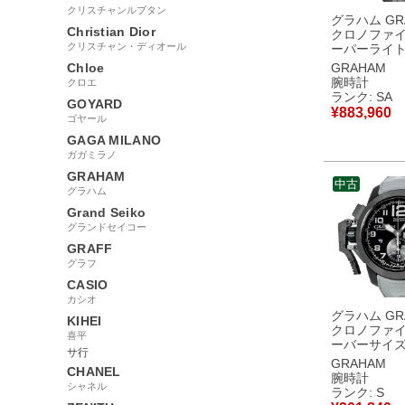
クリスチャンルブタン
グラハム GR
Christian Dior
クロノファイ
クリスチャン・ディオール
ーパーライト
ン スケルト
Chloe
GRAHAM
2CCCK.O0
腕時計
クロエ
様 オレンジ
ランク: SA
GOYARD
腕時計自動巻
¥
883,960
ゴヤール
ック 【中古
様品
GAGA MILANO
ガガミラノ
GRAHAM
中古
グラハム
Grand Seiko
グランドセイコー
GRAFF
グラフ
CASIO
カシオ
グラハム GR
KIHEI
クロノファイ
喜平
ーバーサイ
サ行
2CCAU.B2
GRAHAM
CHANEL
クロノグラフ
腕時計
シャネル
ク グレー メ
ランク: S
時計自動巻き