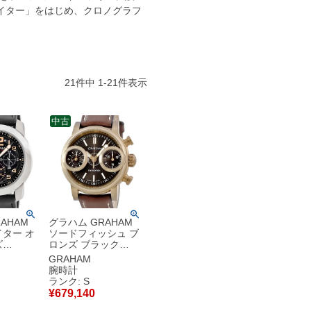
イター」をはじめ、クロノグラフ
21
件中
1
-
21
件表示
中古
AHAM
グラハム GRAHAM
ター オ
ソードフィッシュ ブ
ズ
ロンズ ブラック
2A 未使用
2SXAK.B02A 未使用
GRAHAM
ラフ デイ
クロノグラフ スモー
腕時計
ズ 腕時計
ルセコンド メンズ 腕
ランク: S
ラック
時計自動巻き ブラッ
¥
679,140
使用保管
ク 【中古】未使用保