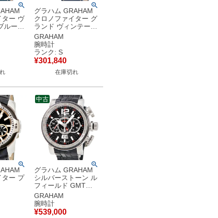
AHAM
グラハム GRAHAM
ター ヴ
クロノファイター グ
ブルー
ランド ヴィンテージ
1A 未使用
2CVDS.U09A 未使用
GRAHAM
 デイデ
ブルー クロノグラフ
腕時計
 腕時計自
メンズ 腕時計自動巻
ランク: S
ー 【中
き ブルー 【中古】未
¥
301,840
保管品
使用保管品
れ
在庫切れ
中古
AHAM
グラハム GRAHAM
ター プ
シルバーストーン ル
フィールド GMT
4A ブラッ
2BLAH.B03A 未使用
GRAHAM
置リューズ
フライバック クロノ
腕時計
ゼル メ
グラフ 限定 メンズ
¥
539,000
自動巻き
腕時計自動巻き グレ