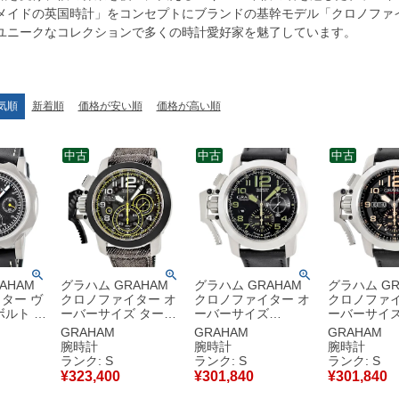
メイドの英国時計」をコンセプトにブランドの基幹モデル「クロノファ
ユニークなコレクションで多くの時計愛好家を魅了しています。
気順
新着順
価格が安い順
価格が高い順
中古
中古
中古
AHAM
グラハム GRAHAM
グラハム GRAHAM
グラハム GR
ター ヴ
クロノファイター オ
クロノファイター オ
クロノファイ
ボルト リ
ーバーサイズ ターゲ
ーバーサイズ
ーバーサイ
ット 2CCAC.B16A
2CCAS.G01A 未使用
2CCAS.B3
GRAHAM
GRAHAM
GRAHAM
2A 未使用
未使用 スケルトン デ
ブラック クロノグラ
黒 クロノグ
腕時計
腕時計
腕時計
 限定 メ
ニム メンズ 腕時計自
フ デイト メンズ 腕
デイト メン
ランク: S
ランク: S
ランク: S
自動巻き
動巻き ブラック 【中
時計自動巻き ブラッ
自動巻き ブ
¥
323,400
¥
301,840
¥
301,840
中古】未
古】未使用保管品
ク 【中古】未使用保
【中古】未