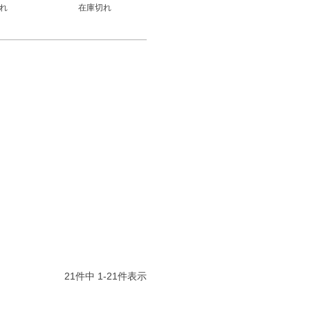
れ
在庫切れ
中古】
ー 【中古】
21
件中
1
-
21
件表示