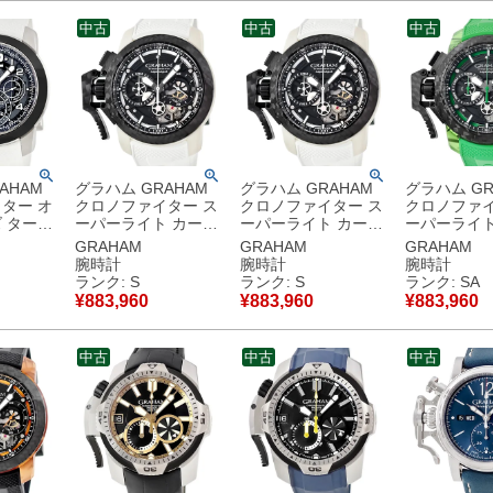
管品
品
中古
中古
中古
AHAM
グラハム GRAHAM
グラハム GRAHAM
グラハム GR
ター オ
クロノファイター ス
クロノファイター ス
クロノファイ
 ターゲ
ーパーライト カーボ
ーパーライト カーボ
ーパーライト
U04A
ン スケルトン
ン スケルトン
ン スケルト
GRAHAM
GRAHAM
GRAHAM
ノグラフ
2CCCK.W01A 未使
2CCCK.W01A クロ
ン 2CCCK.G
腕時計
腕時計
腕時計
メンズ 腕
用 クロノグラフ メン
ノグラフ 未使用 メン
品同様 メン
ランク: S
ランク: S
ランク: SA
 ブルー
ズ 腕時計自動巻き ブ
ズ 腕時計自動巻き ブ
自動巻き ブ
¥
883,960
¥
883,960
¥
883,960
使用保管
ラック 【中古】未使
ラック 【中古】未使
【中古】新
用保管品
用保管品
中古
中古
中古