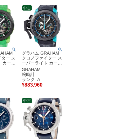
管品
中古
AHAM
グラハム GRAHAM
ター ス
クロノファイター ス
 カーボ
ーパーライト カーボ
ン グリー
ン スケルトン ブルー
GRAHAM
01A 新
2CCCK.U01A 青 水
腕時計
ズ 腕時計
色 メンズ 腕時計自動
ランク: A
ラック
巻き ブラック 【中
¥
883,960
品同様品
古】中古美品
中古