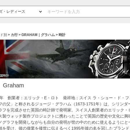
ド別
カ行
GRAHAM｜グラハム
時計
Graham
95年 創業者：エリック・E・ロト 発祥地：スイス ラ・ショー・ド・フ
フの父」と称されるジョージ・グラハム（1673-1751年）は、シリン
ラフを完成させた英国の時計師で発明家。スイス人創業者のエリック・
ス製ウォッチ製作プロジェクトに携わったことで英国の歴史や文化に興
ノグラフを開発しながらも自分の発明が世の中のために使えるようにと
銘を受け、彼の偉業を後世に伝えるべく1995年彼の名を冠したブラン