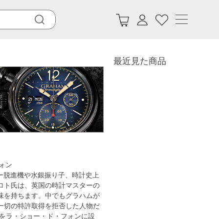
最近見た商品
ォン
ダー脱進機や水銀振り子、時計史上
ロト氏は、英国の時計マスターの
味を持ちます。中でもグラハムが
一切の特許取得を拒否した人物だ
ドをラ・ショー・ド・フォンに設