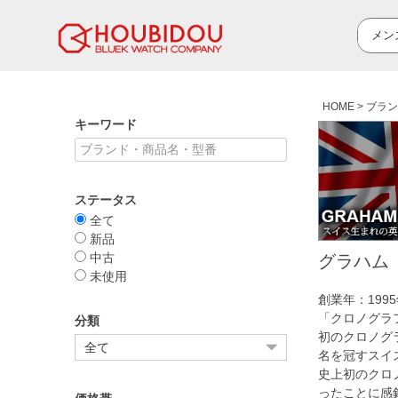
HOME
ブラン
キーワード
ステータス
全て
新品
中古
グラハム 
未使用
創業年：19
「クロノグラ
分類
初のクロノグ
名を冠すスイ
史上初のクロ
ったことに感