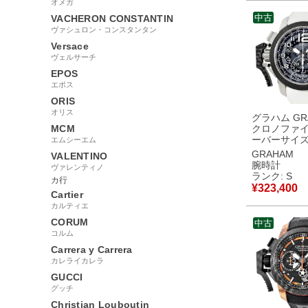
使用保管品
オメガ
中古
VACHERON CONSTANTIN
ヴァシュロン・コンスタンタン
Versace
ヴェルサーチ
EPOS
エポス
ORIS
オリス
グラハム GR
MCM
クロノファイ
ーバーサイズ
エムシーエム
ット 2CCAC.
GRAHAM
VALENTINO
未使用 クロ
腕時計
ヴァレンティノ
スケルトン 
ランク: S
カ行
時計自動巻き
¥
323,400
Cartier
【中古】未
品
カルティエ
CORUM
中古
コルム
Carrera y Carrera
カレライカレラ
GUCCI
グッチ
Christian Louboutin