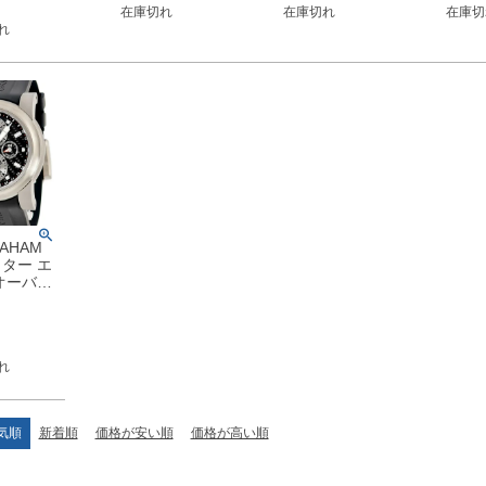
在庫切れ
在庫切れ
在庫切
未使用保
き ブラック 【中古】
ブラック 【中古】
ブラック 【
れ
AHAM
ター エ
オーバー
.B09A
 デイト
計自動巻
 【中古】
れ
気順
新着順
価格が安い順
価格が高い順