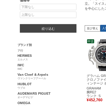
価格帯
立。「スイス
を中心にした
人
並び替え
絞り込む
中古
ブランド別
ア行
HERMES
エルメス
IWC
IWC
Van Cleef & Arpels
グラハム GR
ヴァンクリーフアーペル
クロノファイ
ィンテージ 
HUBLOT
ミテッド
ウブロ
GRAHAM
2CVGS.B4
腕時計
AUDEMARS PIGUET
クロノグラフ
ランク: S
オーデマピゲ
ンズ 腕時計
¥
452,760
ブラック 【
OMEGA