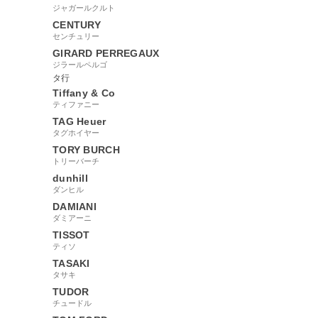
ジャガールクルト
CENTURY
センチュリー
GIRARD PERREGAUX
ジラールペルゴ
タ行
Tiffany & Co
ティファニー
TAG Heuer
タグホイヤー
TORY BURCH
トリーバーチ
dunhill
ダンヒル
DAMIANI
ダミアーニ
TISSOT
ティソ
TASAKI
タサキ
TUDOR
チュードル