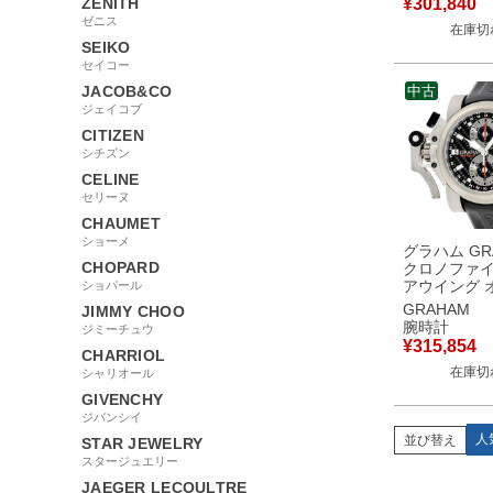
ZENITH
¥
301,840
ク 【中古】
ゼニス
在庫切
管品
SEIKO
セイコー
JACOB&CO
中古
ジェイコブ
CITIZEN
シチズン
CELINE
セリーヌ
CHAUMET
ショーメ
グラハム GR
CHOPARD
クロノファイ
アウイング 
ショパール
サイズ 2OVKT
GRAHAM
JIMMY CHOO
ブラック 黒
腕時計
ジミーチュウ
メンズ 腕時
¥
315,854
CHARRIOL
き ブラック
在庫切
シャリオール
GIVENCHY
ジバンシイ
人
並び替え
STAR JEWELRY
スタージュエリー
JAEGER LECOULTRE