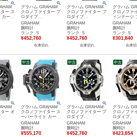
AHAM
グラハム GRAHAM
グラハム GRAHAM
グラハム GR
ター ス
クロノファイター プ
クロノファイター プ
クロノファイ
 カーボ
ロダイブ
ロダイブ
ィンテージ 
ン
2CDAV.B04A 未使用
2CDAV.B02A 未使用
2CVAS.U0
GRAHAM
GRAHAM
GRAHAM
1A 新品同
黒 10時位置リューズ
クロノグラフ 黒 PVD
クロノグラフ
腕時計
腕時計
腕時計
 メンズ
逆回転防止ベゼル メ
10時位置リューズ メ
イト メンズ
ランク: S
ランク: S
ランク: S
き ブラ
ンズ 腕時計自動巻き
ンズ 腕時計自動巻き
動巻き ブル
¥
452,760
¥
452,760
¥
301,840
】新品同
ブラック 【中古】未
ブラック 【中古】未
古】未使用
在庫切れ
在庫切れ
在庫切
使用保管品
使用保管品
中古
中古
中古
AHAM
グラハム GRAHAM
グラハム GRAHAM
グラハム GR
ター オ
クロノファイター ス
クロノファイター プ
クロノファイ
ズ
ーパーライト カーボ
ロダイブ
ロダイブ
4A 未使用
ン ブルー
2CDAV.B02A クロノ
2CDAV.B0
GRAHAM
GRAHAM
GRAHAM
 ブラッ
2CCBK.B30A 新品同
グラフ ブラックPVD
ク 10時位
腕時計
腕時計
腕時計
ンズ 腕
様 クロノグラフ 青
10時位置リューズ メ
逆回転防止ベ
¥
555,170
¥
452,760
¥
423,654
 ブラッ
メンズ 腕時計自動巻
ンズ 腕時計自動巻き
ンズ 腕時計