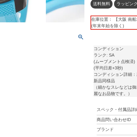
送料無料
ラッピン
在庫位置： 【大阪 南船場】 
(年末年始を除く)
コンディション
ランク: SA
(ムーブメント点検済)
(平均日差+3秒)
コンディション詳細：
新品同様品
（細かなスレなどは御
麗なお品物です。）
スペック・付属品詳
商品問い合わせID
ブランド