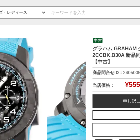
中古
グラハム GRAHAM
2CCBK.B30A 
【中古】
商品問合せID：
240500
¥
555
当店価格：
申し訳