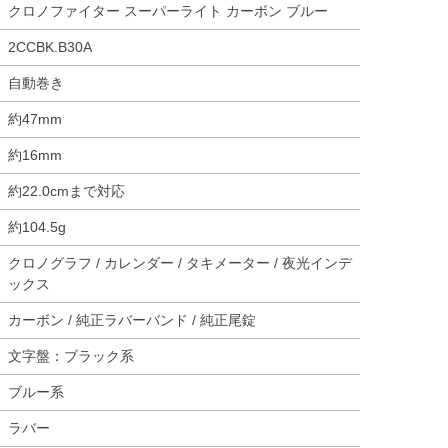
クロノファイター スーパーライト カーボン ブルー
2CCBK.B30A
自動巻き
約47mm
約16mm
約22.0cmまで対応
約104.5g
クロノグラフ / カレンダー / タキメーター / 夜光インデ
ックス
カーボン / 純正ラバーバンド / 純正尾錠
文字盤：ブラック系
ブルー系
ラバー