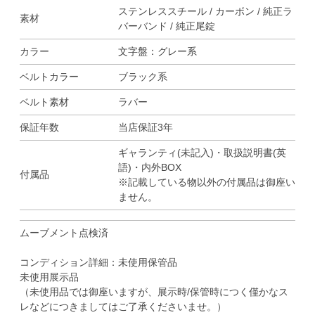
ステンレススチール / カーボン / 純正ラ
素材
バーバンド / 純正尾錠
カラー
文字盤：グレー系
ベルトカラー
ブラック系
ベルト素材
ラバー
保証年数
当店保証3年
ギャランティ(未記入)・取扱説明書(英
語)・内外BOX
付属品
※記載している物以外の付属品は御座い
ません。
ムーブメント点検済
コンディション詳細：未使用保管品
未使用展示品
（未使用品では御座いますが、展示時/保管時につく僅かなス
レなどにつきましてはご了承くださいませ。）