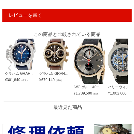
レビューを書く
この商品と比較されている商品
グラハム GRAH...
グラハム GRAH...
¥
301,840
¥
679,140
（税込）
（税込）
IWC ポルトギー...
ハリーウィンスト
¥
1,789,500
¥
1,002,600
（税込）
（税込
最近見た商品