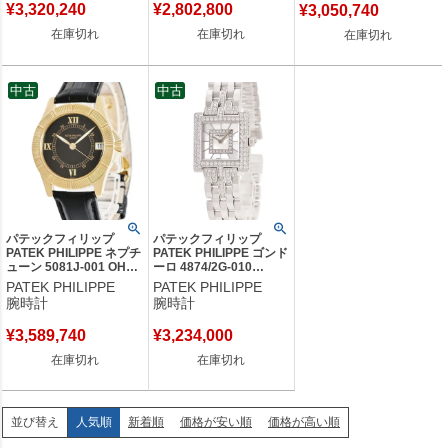
¥
3,320,240
¥
2,802,800
¥
3,050,740
在庫切れ
在庫切れ
在庫切れ
中古
中古
パテックフィリップ
パテックフィリップ
PATEK PHILIPPE ネプチ
PATEK PHILIPPE ゴンド
ューン 5081J-001 OH済
ーロ 4874/2G-010
K18YG無垢 黒 デイト ロ
K18WG無垢 純正ダイヤ
PATEK PHILIPPE
PATEK PHILIPPE
ーマン Neptune メンズ
シェル スクエア レディ
腕時計
腕時計
腕時計自動巻き ブラック
ース 腕時計クオーツ シ
【中古】
ルバー 【中古】
¥
3,589,740
¥
3,234,000
在庫切れ
在庫切れ
人気順
新着順
価格が安い順
価格が高い順
並び替え