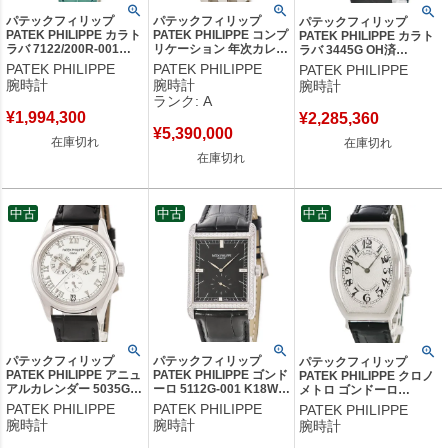
パテックフィリップ
パテックフィリップ
パテックフィリップ
PATEK PHILIPPE カラト
PATEK PHILIPPE コンプ
PATEK PHILIPPE カラト
ラバ 7122/200R-001
リケーション 年次カレン
ラバ 3445G OH済
K18RG無垢 純正ダイヤ
ダー ムーンフェイズ
K18WG無垢 デイト スモ
PATEK PHILIPPE
PATEK PHILIPPE
PATEK PHILIPPE
スモールセコンド レディ
5036/1G-013 OH済
ールセコンド ヴィンテー
腕時計
腕時計
腕時計
ース 腕時計手巻き ホワ
K18WG無垢 メンズ 腕時
ジ メンズ 腕時計自動巻き
ランク: A
イト 【中古】
計自動巻き ブラック
シルバー 【中古】
¥
1,994,300
¥
2,285,360
【中古】中古美品
¥
5,390,000
在庫切れ
在庫切れ
在庫切れ
中古
中古
中古
パテックフィリップ
パテックフィリップ
パテックフィリップ
PATEK PHILIPPE アニュ
PATEK PHILIPPE ゴンド
PATEK PHILIPPE クロノ
アルカレンダー 5035G-
ーロ 5112G-001 K18WG
メトロ ゴンドーロ
024 K18WG無垢 年次カ
無垢 純正ダイヤ ブラッ
5098P-001 Pt950無垢 純
PATEK PHILIPPE
PATEK PHILIPPE
PATEK PHILIPPE
レンダー トリプルカレン
ク 黒 スモールセコンド
正ダイヤ トノウ トノー
腕時計
腕時計
腕時計
ダー メンズ 腕時計自動
メンズ 腕時計手巻き ブ
アラビア メンズ 腕時計手
巻き シルバー 【中古】
ラック 【中古】
巻き シルバー 【中古】