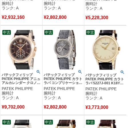
スモールセコンド レディ
モールセコンド ローマン
無垢 コンプリケーション
腕時計
腕時計
腕時計
ース 腕時計手巻き ホワ
メンズ 腕時計手巻き ブ
メンズ 腕時計自動巻き グ
ランク: A
ランク: A
ランク: A
イト 【中古】中古美品
ラック 【中古】中古美品
レー 【中古】中古美品
¥
2,932,160
¥
2,802,800
¥
5,228,300
中古
中古
中古
パテックフィリップ
パテックフィリップ
パテックフィリップ
PATEK PHILIPPE アニュ
PATEK PHILIPPE カラト
PATEK PHILIPPE カラト
アルカレンダー クロノグ
ラバ コンプリケーション
ラバ 5227J-001 K18YG
ラフ 5905R-001 K18RG
ムーンフェイズ 4857G-
無垢 アイボリー ハンター
PATEK PHILIPPE
PATEK PHILIPPE
PATEK PHILIPPE
無垢 ブラウン ソレイユ
001 OH済 K18WG ダイ
ケース デイト メンズ 腕
腕時計
腕時計
腕時計
メンズ 腕時計自動巻き
ヤ レディース 腕時計手
時計自動巻き ベージュ
ランク: A
ランク: A
ランク: A
ブラウン 【中古】中古美
巻き グレー 【中古】中
【中古】中古美品
品
古美品
¥
9,702,000
¥
2,802,800
¥
3,773,000
中古
中古
中古