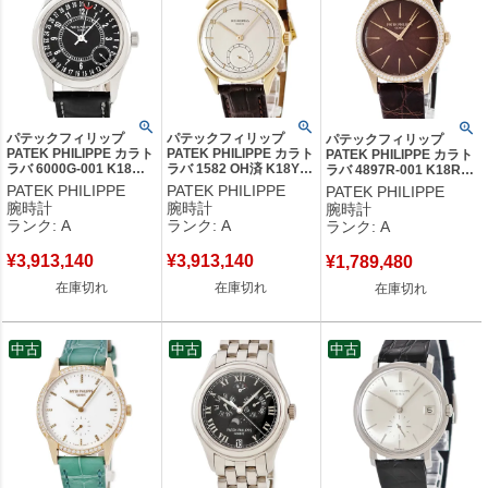
パテックフィリップ
パテックフィリップ
パテックフィリップ
PATEK PHILIPPE カラト
PATEK PHILIPPE カラト
PATEK PHILIPPE カラト
ラバ 6000G-001 K18WG
ラバ 1582 OH済 K18YG
ラバ 4897R-001 K18RG
無垢 黒 ポインターデイ
無垢 シルバー スモール
無垢 純正ダイヤ チョコレ
PATEK PHILIPPE
PATEK PHILIPPE
PATEK PHILIPPE
ト マイクロローター メ
セコンド ヴィンテージ
ート ブラウン レディース
腕時計
腕時計
腕時計
ンズ 腕時計自動巻き ブ
メンズ 腕時計手巻き ブ
腕時計手巻き ブラウン
ランク: A
ランク: A
ランク: A
ラック 【中古】中古美品
ラック 【中古】中古美品
【中古】中古美品
¥
3,913,140
¥
3,913,140
¥
1,789,480
在庫切れ
在庫切れ
在庫切れ
中古
中古
中古