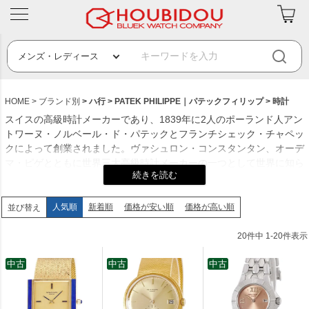
HOME
ブランド別
ハ行
PATEK PHILIPPE｜パテックフィリップ
時計
スイスの高級時計メーカーであり、1839年に2人のポーランド人アン
トワーヌ・ノルベール・ド・パテックとフランチシェック・チャペッ
クによって創業されました。ヴァシュロン・コンスタンタン、オーデ
マ・ピゲとともに世界三大高級時計メーカーの一つとして世界に知ら
れ、どんなに古い自社時計についても修理することができる「永久修
理」を宣伝しているため、「パテック・フィリップの時計は一生も
の」というブランドイメージを構築することに成功しています。
人気順
新着順
価格が安い順
価格が高い順
並び替え
創業年：1839年
20
件中
1
-
20
件表示
発祥地：スイス
創業者：アントワーヌ・ノルベール・ド・パテックとフランソワ・チ
中古
中古
中古
ャペック