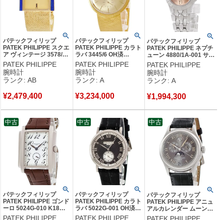
パテックフィリップ
パテックフィリップ
パテックフィリップ
PATEK PHILIPPE スクエ
PATEK PHILIPPE カラト
PATEK PHILIPPE ネプチ
ア ヴィンテージ 3578/1J
ラバ 3445/6 OH済
ューン 4880/1A-001 サー
メーカーOH済 K18YG無
K18YG無垢 デイト スモ
モン ピンク デイト ロー
PATEK PHILIPPE
PATEK PHILIPPE
PATEK PHILIPPE
垢 純正ラピスラズリ メ
ールセコンド ヴィンテー
マン ドット レディース
腕時計
腕時計
腕時計
ンズ 腕時計手巻き ゴー
ジ メンズ 腕時計自動巻
腕時計クオーツ ピンク
ランク: AB
ランク: A
ランク: A
ルド 【中古】中古品
き ゴールド 【中古】中
【中古】中古美品
古美品
¥
2,479,400
¥
3,234,000
¥
1,994,300
中古
中古
中古
パテックフィリップ
パテックフィリップ
パテックフィリップ
PATEK PHILIPPE ゴンド
PATEK PHILIPPE カラト
PATEK PHILIPPE アニュ
ーロ 5024G-010 K18WG
ラバ 5022G-001 OH済
アルカレンダー ムーンフ
無垢 ホワイト アラビア
K18WG無垢 ブラック ス
ェイズ 5056P-001 Pt950
PATEK PHILIPPE
PATEK PHILIPPE
PATEK PHILIPPE