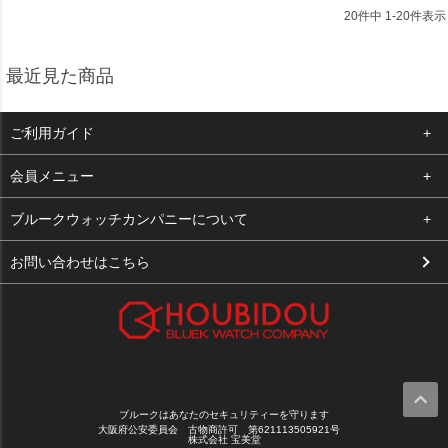
20
件中
1
-
20
件表示
最近見た商品
ご利用ガイド
よくある質問
会員メニュー
支払い・送料
ログイン
ブルークウォッチカンパニーについて
お客様の声
お気に入り
会社概要
お問い合わせはこちら
買取について
カート
店舗案内
メルマガ登録
特定商取引法に基づく表示
新規会員登録
プライバシーポリシー
ブルークはあなたのセキュリティーを守ります
大阪府公安委員会 古物商許可 第621113505921号
株式会社 宝美堂