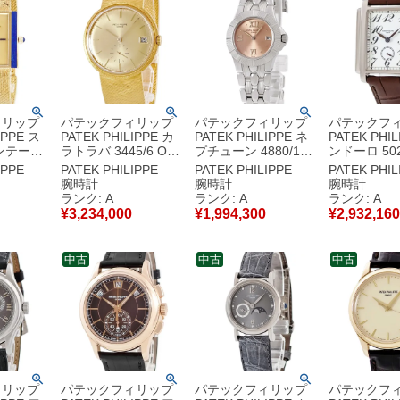
ィリップ
パテックフィリップ
パテックフィリップ
パテックフ
IPPE ス
PATEK PHILIPPE カ
PATEK PHILIPPE ネ
PATEK PHIL
ンテージ
ラトラバ 3445/6 OH
プチューン 4880/1A-
ンドーロ 502
メーカーOH
済 K18YG無垢 デイ
001 サーモン ピンク
K18WG無垢
IPPE
PATEK PHILIPPE
PATEK PHILIPPE
PATEK PHIL
垢 純正
ト スモールセコンド
デイト ローマン ドッ
ト アラビア
腕時計
腕時計
腕時計
 メンズ
ヴィンテージ メンズ
ト レディース 腕時計
セコンド レ
ランク: A
ランク: A
ランク: A
 ゴール
腕時計自動巻き ゴー
クオーツ ピンク 【中
腕時計手巻き
¥
3,234,000
¥
1,994,300
¥
2,932,160
中古品
ルド 【中古】中古美
古】中古美品
ト 【中古】
品
中古
中古
中古
ィリップ
パテックフィリップ
パテックフィリップ
パテックフ