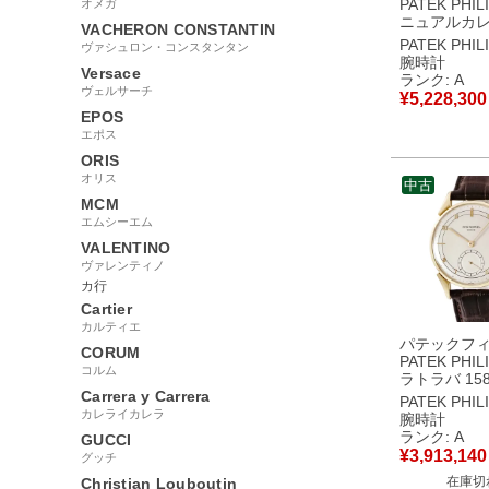
PATEK PHIL
オメガ
ニュアルカ
VACHERON CONSTANTIN
ムーンフェ
PATEK PHIL
ヴァシュロン・コンスタンタン
5056P-001 
腕時計
Versace
垢 コンプリ
ランク: A
ン メンズ 
ヴェルサーチ
¥
5,228,300
巻き グレー
EPOS
中古美品
エポス
ORIS
オリス
中古
MCM
エムシーエム
VALENTINO
ヴァレンティノ
カ行
Cartier
カルティエ
パテックフ
CORUM
PATEK PHIL
コルム
ラトラバ 158
Carrera y Carrera
K18YG無垢
PATEK PHIL
スモールセコ
カレライカレラ
腕時計
ィンテージ 
ランク: A
GUCCI
時計手巻き 
¥
3,913,140
グッチ
【中古】中
在庫切
Christian Louboutin