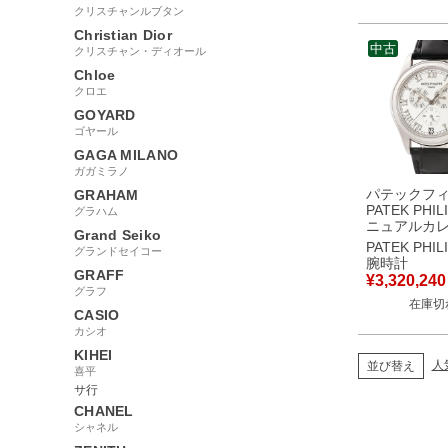
クリスチャンルブタン
Christian Dior
中古
クリスチャン・ディオール
Chloe
クロエ
GOYARD
ゴヤール
GAGA MILANO
ガガミラノ
パテックフ
GRAHAM
PATEK PHIL
グラハム
ニュアルカ
Grand Seiko
5035G-024
PATEK PHIL
グランドセイコー
無垢 年次カ
腕時計
トリプルカ
GRAFF
¥
3,320,240
メンズ 腕時
グラフ
在庫切
き シルバー
CASIO
カシオ
KIHEI
人
並び替え
喜平
サ行
CHANEL
シャネル