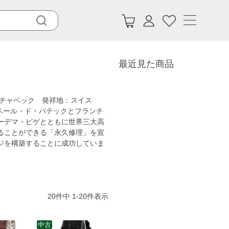
最近見た商品
・チャペック 発祥地：スイス
ベール・ド・パテックとフランチ
ーデマ・ピゲとともに世界三大高
ることができる「永久修理」を宣
ジを構築することに成功していま
20
件中
1
-
20
件表示
中古