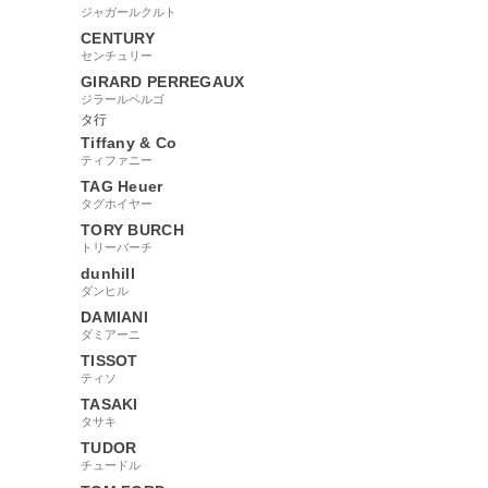
ジャガールクルト
CENTURY
センチュリー
GIRARD PERREGAUX
ジラールペルゴ
タ行
Tiffany & Co
ティファニー
TAG Heuer
タグホイヤー
TORY BURCH
トリーバーチ
dunhill
ダンヒル
DAMIANI
ダミアーニ
TISSOT
ティソ
TASAKI
タサキ
TUDOR
チュードル