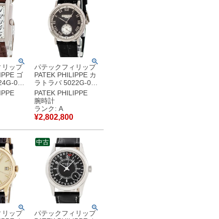
ィリップ
パテックフィリップ
IPPE ゴ
PATEK PHILIPPE カ
4G-010
ラトラバ 5022G-001
 ホワイ
OH済 K18WG無垢 ブ
IPPE
PATEK PHILIPPE
 スモール
ラック スモールセコ
腕時計
ディース
ンド ローマン メンズ
ランク: A
 ホワイ
腕時計手巻き ブラッ
¥
2,802,800
中古美品
ク 【中古】中古美品
中古
ィリップ
パテックフィリップ