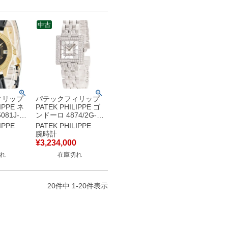
中古
ィリップ
パテックフィリップ
IPPE ネ
PATEK PHILIPPE ゴ
81J-
ンドーロ 4874/2G-
K18YG無
010 K18WG無垢 純
IPPE
PATEK PHILIPPE
 ローマ
正ダイヤ シェル スク
腕時計
e メンズ
エア レディース 腕時
¥
3,234,000
き ブラ
計クオーツ シルバー
れ
在庫切れ
】
【中古】
20
件中
1
-
20
件表示