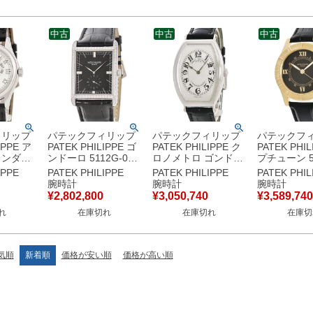
中古
中古
中古
ィリップ
パテックフィリップ
パテックフィリップ
パテックフ
IPPE ア
PATEK PHILIPPE ゴ
PATEK PHILIPPE ク
PATEK PHIL
レンダー
ンドーロ 5112G-001
ロノメトロ ゴンドー
プチューン 50
 K18WG
K18WG無垢 純正ダ
ロ 5098P-001 Pt950
001 OH済 
IPPE
PATEK PHILIPPE
PATEK PHILIPPE
PATEK PHIL
レンダー
イヤ ブラック 黒 ス
無垢 純正ダイヤ トノ
垢 黒 デイト
腕時計
腕時計
腕時計
レンダー
モールセコンド メン
ウ トノー アラビア
ン Neptun
¥
2,802,800
¥
3,050,740
¥
3,589,740
計自動巻
ズ 腕時計手巻き ブラ
メンズ 腕時計手巻き
腕時計自動巻
れ
在庫切れ
在庫切れ
在庫切
 【中古】
ック 【中古】
シルバー 【中古】
ック 【中古
気順
新着順
価格が安い順
価格が高い順