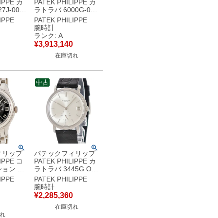
IPPE カ
PATEK PHILIPPE カ
7J-001
ラトラバ 6000G-001
 アイボリ
K18WG無垢 黒 ポイ
IPPE
PATEK PHILIPPE
ケース デ
ンターデイト マイク
腕時計
 腕時計自
ロローター メンズ 腕
ランク: A
ジュ 【中
時計自動巻き ブラッ
¥
3,913,140
品
ク 【中古】中古美品
在庫切れ
中古
ィリップ
パテックフィリップ
IPPE コ
PATEK PHILIPPE カ
ョン 年
ラトラバ 3445G OH
 ムーン
済 K18WG無垢 デイ
IPPE
PATEK PHILIPPE
6/1G-
ト スモールセコンド
腕時計
K18WG無
ヴィンテージ メンズ
¥
2,285,360
腕時計自動
腕時計自動巻き シル
在庫切れ
ク 【中
バー 【中古】
れ
品