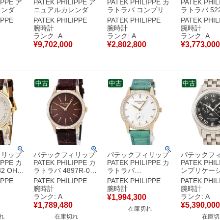
IPPE ア
PATEK PHILIPPE ア
PATEK PHILIPPE カ
PATEK PHIL
レンダー
ニュアルカレンダー
ラトラバ コンプリケ
ラトラバ 522
イズ
クロノグラフ
ーション ムーンフェ
K18YG無垢
IPPE
PATEK PHILIPPE
PATEK PHILIPPE
PATEK PHIL
Pt950無
5905R-001 K18RG
イズ 4857G-001 OH
ー ハンター
腕時計
腕時計
腕時計
ケーショ
無垢 ブラウン ソレイ
済 K18WG ダイヤ レ
イト メンズ
ランク: A
ランク: A
ランク: A
腕時計自動
ユ メンズ 腕時計自動
ディース 腕時計手巻
動巻き ベー
¥
9,702,000
¥
2,802,800
¥
3,773,000
 【中古】
巻き ブラウン 【中
き グレー 【中古】中
古】中古美
古】中古美品
古美品
中古
中古
中古
ィリップ
パテックフィリップ
パテックフィリップ
パテックフ
IPPE カ
PATEK PHILIPPE カ
PATEK PHILIPPE カ
PATEK PHIL
2 OH済
ラトラバ 4897R-001
ラトラバ
ンプリケーシ
 シルバー
K18RG無垢 純正ダイ
7122/200R-001
次カレンダー
IPPE
PATEK PHILIPPE
PATEK PHILIPPE
PATEK PHIL
ンド ヴ
ヤ チョコレート ブラ
K18RG無垢 純正ダイ
フェイズ 503
腕時計
腕時計
腕時計
メンズ 腕
ウン レディース 腕時
ヤ スモールセコンド
013 OH済 
ランク: A
ランク: A
¥
1,994,300
ブラック
計手巻き ブラウン
レディース 腕時計手
垢 メンズ 
¥
1,789,480
¥
5,390,000
在庫切れ
古美品
【中古】中古美品
巻き ホワイト 【中
巻き ブラッ
れ
在庫切れ
在庫切
古】
古】中古美