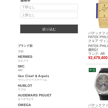
価格帯
絞り込む
パテックフ
PATEK PHIL
クエア ヴィ
3578/1J 
PATEK PHIL
ブランド別
済 K18YG無
腕時計
ア行
ラピスラズリ
ランク: AB
腕時計手巻き
HERMES
¥
2,479,400
ド 【中古】
エルメス
IWC
中古
IWC
Van Cleef & Arpels
ヴァンクリーフアーペル
HUBLOT
ウブロ
AUDEMARS PIGUET
オーデマピゲ
OMEGA
パテックフ