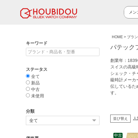
HOME
ブラン
キーワード
パテックフィ
創業年：18
スイスの高級
ステータス
シェック・チ
全て
級時計メーカ
新品
伝しているた
中古
す。
未使用
分類
人
並び替え
中古