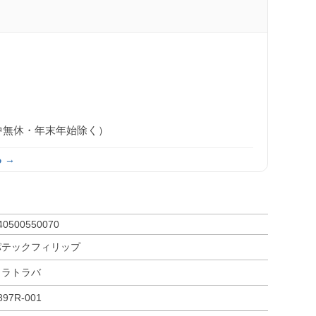
0（年中無休・年末年始除く）
 →
40500550070
パテックフィリップ
カラトラバ
897R-001