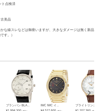
ント点検済
中古美品
僅かな線スレなどは御座いますが、大きなダメージは無く新品
物です。）
ブランパン BLA...
IWC IWC イ...
ブライトリング B...
¥
1,994,300
¥
4,527,600
¥
1,207,360
（税込）
（税込）
（税込）