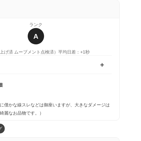
ランク
A
上げ済 ムーブメント点検済）
平均日差：+1秒
細
）
に僅かな線スレなどは御座いますが、大きなダメージは
綺麗なお品物です。）
グ