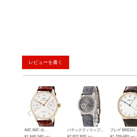
レビューを書く
IWC IWC ポ...
パテックフィリップ...
ブレゲ BREGU..
¥
1,649,340
¥
2,802,800
¥
1,789,480
（税込）
（税込）
（税込