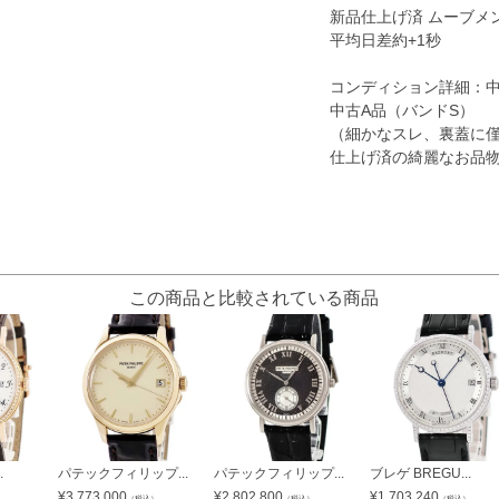
新品仕上げ済 ムーブメ
平均日差約+1秒
コンディション詳細：
中古A品（バンドS）
（細かなスレ、裏蓋に
仕上げ済の綺麗なお品
この商品と比較されている商品
.
パテックフィリップ...
パテックフィリップ...
ブレゲ BREGU...
¥
3,773,000
¥
2,802,800
¥
1,703,240
）
（税込）
（税込）
（税込）