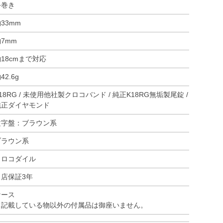
手巻き
33mm
7mm
18cmまで対応
42.6g
18RG / 未使用他社製クロコバンド / 純正K18RG無垢製尾錠 /
純正ダイヤモンド
文字盤：ブラウン系
ブラウン系
クロコダイル
当店保証3年
ケース
※記載している物以外の付属品は御座いません。