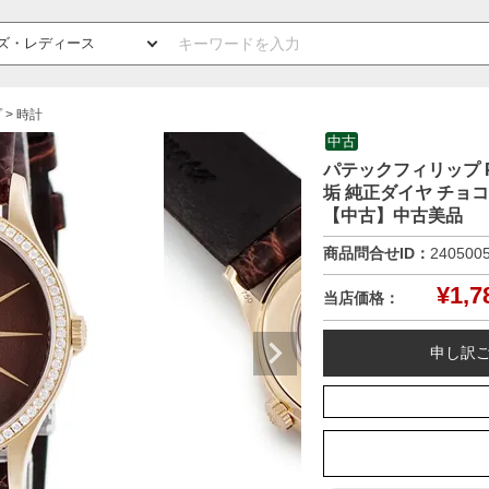
プ
時計
中古
パテックフィリップ PAT
垢 純正ダイヤ チョ
【中古】中古美品
商品問合せID：
240500
¥
1,7
当店価格：
申し訳