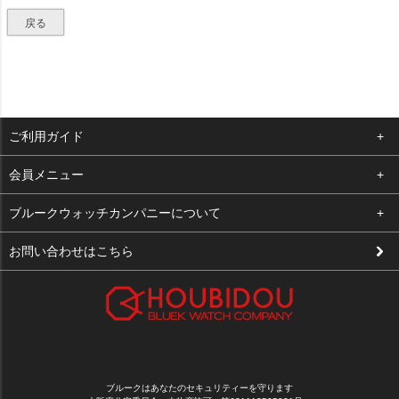
戻る
ご利用ガイド
よくある質問
会員メニュー
支払い・送料
ログイン
ブルークウォッチカンパニーについて
修理依頼
お気に入り
会社概要
お問い合わせはこちら
お客様の声
カート
店舗案内
買取について
メルマガ登録
特定商取引法に基づく表示
新規会員登録
プライバシーポリシー
ブルークはあなたのセキュリティーを守ります