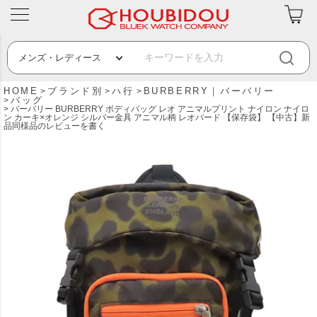
HOME
ブランド別
ハ行
BURBERRY｜バーバリー
バッグ
バーバリー BURBERRY ボディバッグ レオ アニマルプリント ナイロン ナイロ
ン カーキ×オレンジ シルバー金具 アニマル柄 レオパード 【保存袋】 【中古】新
品同様品のレビューを書く