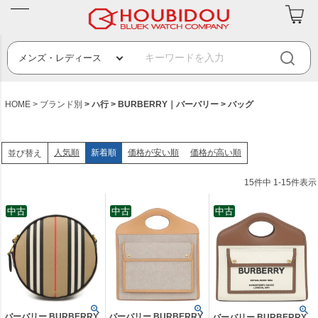
HOME
ブランド別
ハ行
BURBERRY｜バーバリー
バッグ
人気順
新着順
価格が安い順
価格が高い順
並び替え
15
件中
1
-
15
件表示
中古
中古
中古
バーバリー BURBERRY
バーバリー BURBERRY
バーバリー BURBERRY