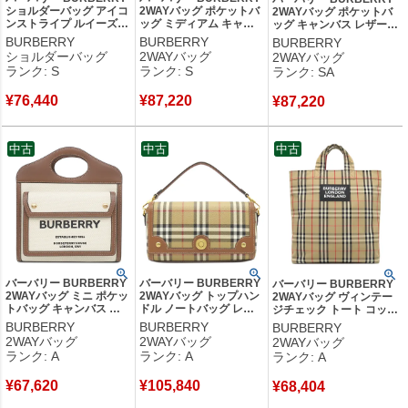
ショルダーバッグ アイコ
2WAYバッグ ポケットバ
2WAYバッグ ポケットバ
ンストライプ ルイーズバ
ッグ ミディアム キャン
ッグ キャンバス レザー
ッグ ポリウレタン レザ
バス レザー ソフトフォ
ナチュラル×モルトブラ
BURBERRY
BURBERRY
BURBERRY
ー 熱可塑性ポリウレタン
ーン×ウォームサンド ゴ
ウン ゴールド金具 茶 ハ
ショルダーバッグ
2WAYバッグ
2WAYバッグ
アーカイブベージュ ゴー
ールド金具 薄茶 ハンド
ンドバッグ ショルダー
ランク: S
ランク: S
ランク: SA
ルド金具 チェック ショ
バッグ ショルダー
【保存袋】 【中古】新品
ルダー クロスボディ
8039070 【保存袋】
同様品
¥
76,440
¥
87,220
8051846 【保存袋】
【中古】未使用保管品
¥
87,220
【中古】未使用保管品
中古
中古
中古
バーバリー BURBERRY
バーバリー BURBERRY
バーバリー BURBERRY
2WAYバッグ ミニ ポケッ
2WAYバッグ トップハン
2WAYバッグ ヴィンテー
トバッグ キャンバス レ
ドル ノートバッグ レザ
ジチェック トート コット
ザー ナチュラル×モルト
ー ブライアーブラウン
ン アーカイブベージュ シ
BURBERRY
BURBERRY
BURBERRY
ブラウン ゴールド金具
ゴールド金具
ルバー金具 黒 赤 ロゴ シ
2WAYバッグ
2WAYバッグ
2WAYバッグ
茶 ハンドバッグ ショル
ELONGATED NOTE
ョルダー 8017740 【中
ランク: A
ランク: A
ランク: A
ダー 8031746 【保存
VINTAGE CHECK チェ
古】中古美品
袋】 【中古】中古美品
ック ショルダー
¥
67,620
¥
105,840
8066165 【保存袋】
¥
68,404
【中古】中古美品