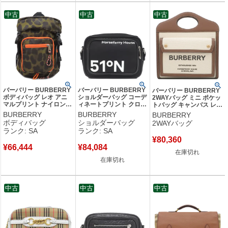
中古
中古
中古
バーバリー BURBERRY
バーバリー BURBERRY
バーバリー BURBERRY
ボディバッグ レオ アニ
ショルダーバッグ コーデ
2WAYバッグ ミニ ポケッ
マルプリント ナイロン
ィネートプリント クロス
トバッグ キャンバス レザ
ナイロン カーキ×オレン
ボディバッグ ナイロン
ー ナチュラル×モルトブ
BURBERRY
BURBERRY
BURBERRY
ジ シルバー金具 アニマ
レザー ブラック シルバ
ラウン ゴールド金具 茶
ボディバッグ
ショルダーバッグ
2WAYバッグ
ル柄 レオパード 【保存
ー金具 黒 白 ロゴ
ハンドバッグ ショルダー
ランク: SA
ランク: SA
袋】 【中古】新品同様品
8064865 【中古】新品同
80317461 【保存袋】
¥
80,360
様品
【中古】
¥
66,444
¥
84,084
在庫切れ
在庫切れ
中古
中古
中古