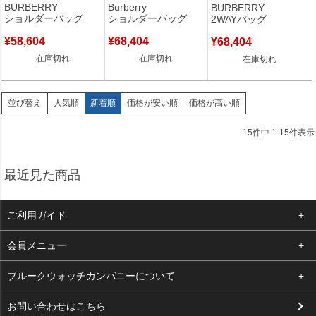
レザー ブラック ゴール
ディ バッグ コットン レ
ブラック シルバー金具 黒
BURBERRY
Burberry
BURBERRY
ド金具 黒 チェーンショ
ザー アーカイブベージュ
白 ショルダー クラッチ
ショルダーバッグ
ショルダーバッグ
2WAYバッグ
ルダー 【中古】
シルバー金具 黒 赤 斜め
【中古】
掛け 8023381 【中古】
¥
58,604
¥
68,404
¥
68,404
在庫切れ
在庫切れ
在庫切れ
人気順
新着順
価格が安い順
価格が高い順
並び替え
15
件中
1
-
15
件表示
最近見た商品
ご利用ガイド
よくある質問
会員メニュー
支払い・送料
ログイン
ブルークウォッチカンパニーについて
お客様の声
お気に入り
会社概要
お問い合わせはこちら