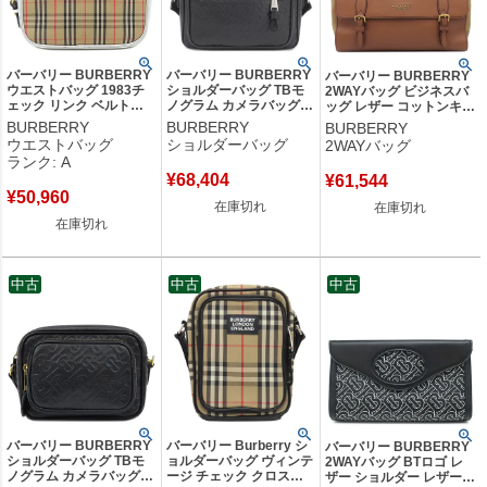
バーバリー BURBERRY
バーバリー BURBERRY
バーバリー BURBERRY
ウエストバッグ 1983チ
ショルダーバッグ TBモ
2WAYバッグ ビジネスバ
ェック リンク ベルトバ
ノグラム カメラバッグ
ッグ レザー コットンキャ
ッグ キャンバス レザー
レザー ブラック シルバ
ンバス ブラウン×ベージ
BURBERRY
BURBERRY
BURBERRY
ベージュ×シルバー ゴー
ー金具 黒 【保存袋】
ュ ゴールド金具 ブリーフ
ウエストバッグ
ショルダーバッグ
2WAYバッグ
ルド金具 ボディバッグ
【中古】
ケース 書類かばん ショル
ランク: A
【保存袋】 【中古】中古
ダーバッグ 【保存袋】
¥
68,404
¥
61,544
美品
【中古】
¥
50,960
在庫切れ
在庫切れ
在庫切れ
中古
中古
中古
バーバリー BURBERRY
バーバリー Burberry シ
バーバリー BURBERRY
ショルダーバッグ TBモ
ョルダーバッグ ヴィンテ
2WAYバッグ BTロゴ レ
ノグラム カメラバッグ
ージ チェック クロスボ
ザー ショルダー レザー