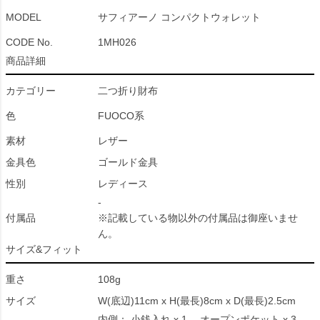
MODEL
サフィアーノ コンパクトウォレット
CODE No.
1MH026
商品詳細
カテゴリー
二つ折り財布
色
FUOCO系
素材
レザー
金具色
ゴールド金具
性別
レディース
-
付属品
※記載している物以外の付属品は御座いませ
ん。
サイズ&フィット
重さ
108g
サイズ
W(底辺)11cm x H(最長)8cm x D(最長)2.5cm
内側： 小銭入れ x 1 、オープンポケット x 3 、