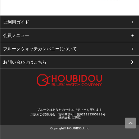
ご利用ガイド
よくある質問
会員メニュー
支払い・送料
ログイン
ブルークウォッチカンパニーについて
お客様の声
お気に入り
会社概要
お問い合わせはこちら
買取について
カート
店舗案内
メルマガ登録
特定商取引法に基づく表示
新規会員登録
プライバシーポリシー
ブルークはあなたのセキュリティーを守ります
大阪府公安委員会 古物商許可 第621113505921号
株式会社 宝美堂
Copyright© HOUBIDOU.Inc