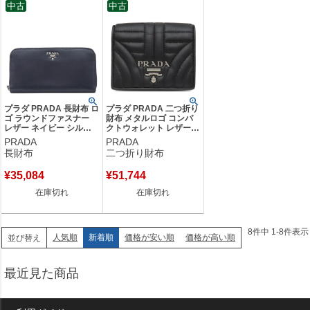
中古
中古
プラダ PRADA 長財布 ロ
プラダ PRADA 二つ折り
ゴ ラウンドファスナー
財布 メタルロゴ コンパ
レザー ネイビー シルバ
クトウォレット レザー
ー金具 紺 水色 バイカラ
ブラック マットシルバー
PRADA
PRADA
ー 【中古】
金具 ソフトカーフ キル
長財布
二つ折り財布
ティング 1MV204 【中
古】
¥
35,084
¥
51,744
在庫切れ
在庫切れ
8
件中
1
-
8
件表示
人気順
新着順
価格が安い順
価格が高い順
並び替え
最近見た商品