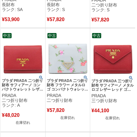
ド入れ 二つ折り 2ZH074
フォーコ 二つ折り 三角
2つ折り 1ML023 【箱】
長財布
長財布
二つ折り財布
【中古】新品同様品
ロゴ 1MH132 【箱】
【中古】未使用保管品
ランク: SA
ランク: S
ランク: S
【中古】未使用保管品
¥
53,900
¥
57,820
¥
57,820
中古
中古
中古
プラダ PRADA 二つ折り
プラダ PRADA 二つ折り
プラダ PRADA 三つ折り
財布 サフィアーノ コン
財布 フラワー メタルロ
財布 サフィアーノ メタル
パクトウォレット レザー
ゴ コンパクトウォレット
ロゴ レザー レッド ゴー
FUOCO ゴールド金具 赤
レザー PERLA ゴールド
ルド金具 コンパクトウォ
PRADA
PRADA
PRADA
メタルロゴ ミニウォレッ
金具 ソフトカーフ キル
レット 赤 1MH021 【中
二つ折り財布
二つ折り財布
三つ折り財布
ト 1MH026 【中古】中古
ティング 1MV204 【箱】
古】
ランク: A
美品
【中古】
¥
57,820
¥
44,100
¥
48,020
在庫切れ
在庫切れ
在庫切れ