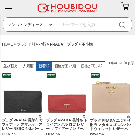
HOME
ブランド別
ハ行
PRADA｜プラダ
革小物
8
件中
1
-
8
件表示
人気順
新着順
価格が安い順
価格が高い順
並び替え
中古
中古
中古
プラダ PRADA 長財布 サ
プラダ PRADA 長財布 ト
プラダ PRADA 二つ折り
フィアーノ スマホケース
ライアングル ロゴ レザ
財布 メタルロゴ コンパク
レザー NERO シルバー金
ー サフィアーノレザー
トウォレット レザー ベー
具 黒 ロゴプレート カー
FUOCO ゴールド金具 赤
ジュピンク ゴールド金具
PRADA
PRADA
PRADA