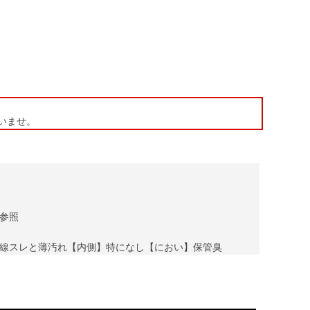
いませ。
参照
線スレと薄汚れ【内側】特になし【におい】保管臭