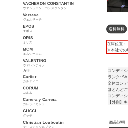
VACHERON CONSTANTIN
ヴァシュロン・コンスタンタン
Versace
ヴェルサーチ
EPOS
送料無料
エポス
ORIS
オリス
在庫位置： 【
MCM
※本社での
エムシーエム
VALENTINO
ヴァレンティノ
コンディシ
カ行
Cartier
ランク: SA
カルティエ
全体コンデ
CORUM
ほとんどご
コルム
コンディシ
Carrera y Carrera
【外側】キ
カレライカレラ
GUCCI
グッチ
Christian Louboutin
商品説明
クリスチャンルブタン