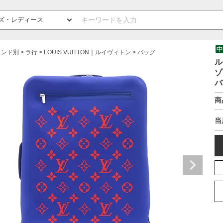
中
ランド別
ラ行
LOUIS VUITTON｜ルイヴィトン
バッグ
ル
ゾ
バ
商
当