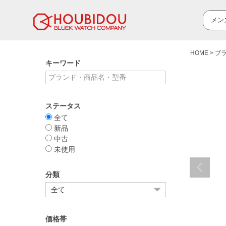
HOME
ブ
キーワード
ステータス
全て
新品
中古
未使用
分類
価格帯