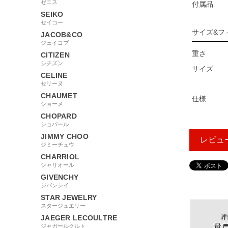
ゼニス
付属品
SEIKO
セイコー
サイズ&フ
JACOB&CO
ジェイコブ
重さ
CITIZEN
シチズン
サイズ
CELINE
セリーヌ
CHAUMET
仕様
ショーメ
CHOPARD
ショパール
JIMMY CHOO
レビュ
ジミーチュウ
CHARRIOL
シャリオール
GIVENCHY
238764
ジバンシイ
STAR JEWELRY
スタージュエリー
JAEGER LECOULTRE
ジャガールクルト