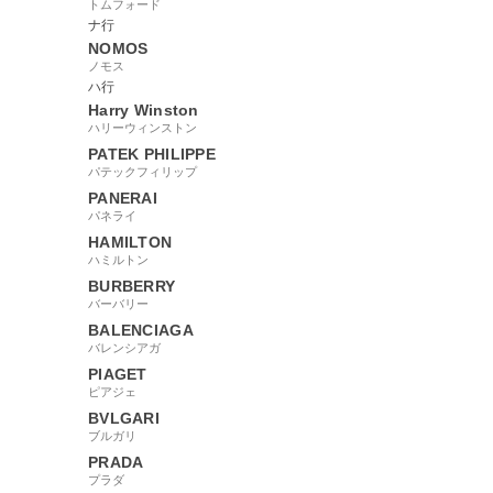
トムフォード
238764
ナ行
NOMOS
ノモス
ハ行
Harry Winston
ハリーウィンストン
PATEK PHILIPPE
パテックフィリップ
PANERAI
パネライ
HAMILTON
ハミルトン
BURBERRY
バーバリー
BALENCIAGA
バレンシアガ
PIAGET
ピアジェ
BVLGARI
ブルガリ
PRADA
プラダ