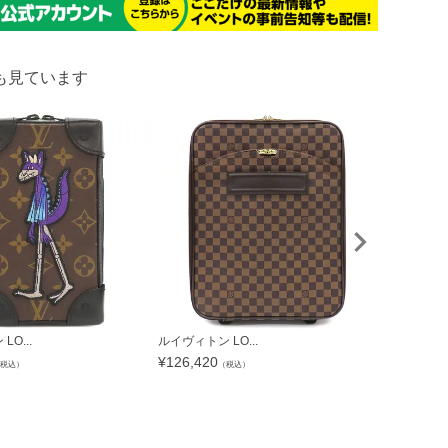
も見ています
O...
ルイヴィトン LO...
【SALE】 ル
¥
126,420
¥
323,204
税込）
（税込）