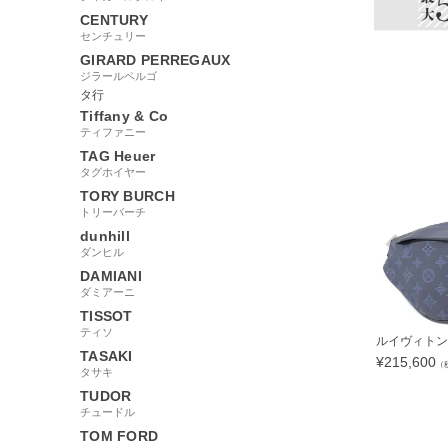
CENTURY
センチュリー
GIRARD PERREGAUX
ジラールペルゴ
タ行
Tiffany & Co
ティファニー
TAG Heuer
タグホイヤー
TORY BURCH
トリーバーチ
dunhill
ダンヒル
DAMIANI
ダミアーニ
TISSOT
ティソ
ルイヴィトン L
TASAKI
¥
215,600
（
タサキ
TUDOR
チュードル
TOM FORD