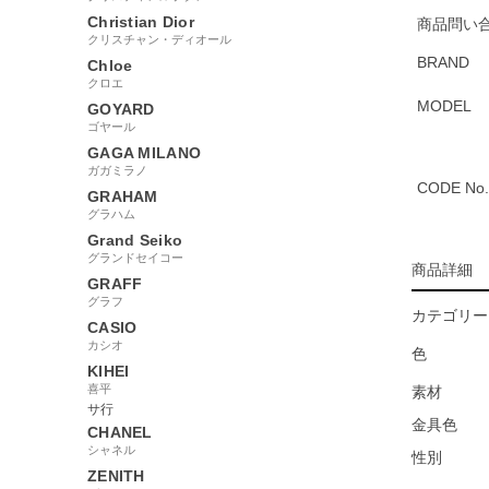
Christian Dior
商品問い合
クリスチャン・ディオール
BRAND
Chloe
クロエ
MODEL
GOYARD
ゴヤール
GAGA MILANO
ガガミラノ
CODE No.
GRAHAM
グラハム
Grand Seiko
グランドセイコー
商品詳細
GRAFF
グラフ
カテゴリー
CASIO
カシオ
色
KIHEI
喜平
素材
サ行
金具色
CHANEL
シャネル
性別
ZENITH