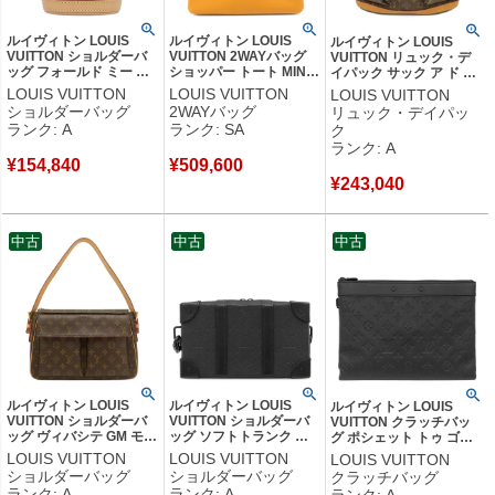
ルイヴィトン LOUIS
ルイヴィトン LOUIS
ルイヴィトン LOUIS
VUITTON ショルダーバ
VUITTON 2WAYバッグ
VUITTON リュック・デ
ッグ フォールド ミー ポ
ショッパー トート MINI
イパック サック ア ド ボ
ーチ モノグラムキャンバ
レザー サフラン シルバ
スフォール モノグラムキ
LOUIS VUITTON
LOUIS VUITTON
LOUIS VUITTON
ス モノグラム ゴールド
ー金具 トート ショルダ
ャンバス モノグラム ゴー
ショルダーバッグ
2WAYバッグ
リュック・デイパッ
金具 茶 ポシェット LVロ
ー M28310 【保存袋】
ルド金具 M40107
ランク: A
ランク: SA
ク
ゴ M80874 RFID 【中
【中古】新品同様品
FL0195 【中古】中古美
ランク: A
古】中古美品
品
¥
154,840
¥
509,600
¥
243,040
中古
中古
中古
ルイヴィトン LOUIS
ルイヴィトン LOUIS
ルイヴィトン LOUIS
VUITTON ショルダーバ
VUITTON ショルダーバ
VUITTON クラッチバッ
ッグ ヴィバシテ GM モノ
ッグ ソフトトランク ウ
グ ポシェット トゥ ゴー
グラムキャンバス モノグ
ォレット レザー トリヨ
レザー モノグラムシャド
LOUIS VUITTON
LOUIS VUITTON
LOUIS VUITTON
ラム ゴールド金具 茶
ンレザー ブラック マッ
ウレザー ブラック マット
ショルダーバッグ
ショルダーバッグ
クラッチバッグ
M51163 AR0065 【中
トブラック金具 ラウンド
ブラック金具 セカンドバ
ランク: A
ランク: A
ランク: A