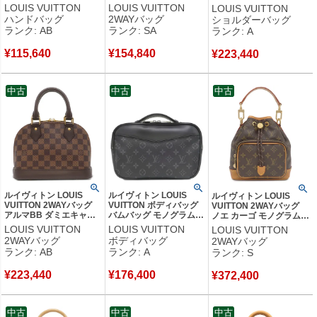
キャンバス モノグラム
ンバス ダミエエベヌ ゴ
ル ウォレット モノグラム
LOUIS VUITTON
LOUIS VUITTON
LOUIS VUITTON
ゴールド金具 ボストンバ
ールド金具 N51997
エクリプス モノグラムエ
ハンドバッグ
2WAYバッグ
ショルダーバッグ
ッグ 鍵・パドロックの欠
FL2142 【中古】新品同
クリプスリバースキャン
ランク: AB
ランク: SA
ランク: A
品 M41522 TH0063 【中
様品
バス モノグラムエクリプ
古】中古品
ス シルバー金具 グレー
¥
115,640
¥
154,840
¥
223,440
M81124 RFID 【中古】中
古美品
中古
中古
中古
ルイヴィトン LOUIS
ルイヴィトン LOUIS
ルイヴィトン LOUIS
VUITTON 2WAYバッグ
VUITTON ボディバッグ
VUITTON 2WAYバッグ
アルマBB ダミエキャン
バムバッグ モノグラムエ
ノエ カーゴ モノグラムキ
バス ダミエエベヌ ゴー
クリプス モノグラムエク
ャンバス モノグラム ゴー
LOUIS VUITTON
LOUIS VUITTON
LOUIS VUITTON
ルド金具 茶 ショルダー
リプス シルバー金具 シ
ルド金具 ハンドバッグ シ
2WAYバッグ
ボディバッグ
2WAYバッグ
バッグ ハンドバッグ
ョルダー ウエストバッグ
ョルダー M14017 RFID
ランク: AB
ランク: A
ランク: S
N41221 AR1109 【保存
M42906 MB0230 【箱】
【箱】 【中古】未使用保
袋】 【中古】中古品
【中古】中古美品
管品
¥
223,440
¥
176,400
¥
372,400
中古
中古
中古