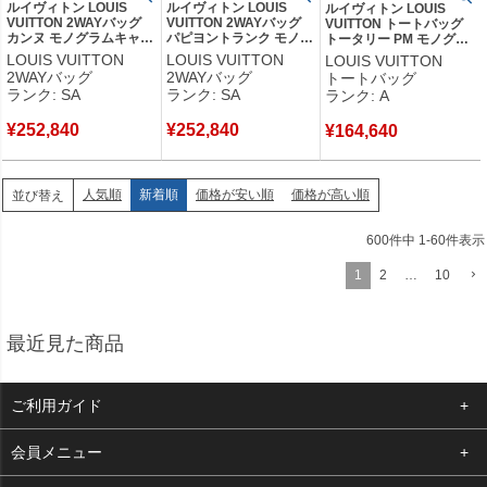
ルイヴィトン LOUIS
ルイヴィトン LOUIS
ルイヴィトン LOUIS
VUITTON 2WAYバッグ
VUITTON 2WAYバッグ
VUITTON トートバッグ
カンヌ モノグラムキャン
パピヨントランク モノグ
トータリー PM モノグラ
バス モノグラムリバース
ラムキャンバス モノグラ
ムキャンバス モノグラム
LOUIS VUITTON
LOUIS VUITTON
LOUIS VUITTON
キャンバス モノグラムリ
ム ゴールド金具 茶 ハン
ゴールド金具 茶 ショルダ
2WAYバッグ
2WAYバッグ
トートバッグ
バース ゴールド金具 茶
ドバッグ ショルダーバッ
ー 肩掛け M56689
ランク: SA
ランク: SA
ランク: A
ハンドバッグ ショルダー
グ M57835 RFID 【箱】
TJ5112 【中古】中古美
M43986 RFID 【保存
【中古】新品同様品
品
¥
252,840
¥
252,840
袋】 【中古】新品同様品
¥
164,640
人気順
新着順
価格が安い順
価格が高い順
並び替え
600
件中
1
-
60
件表示
1
2
…
10
最近見た商品
ご利用ガイド
よくある質問
会員メニュー