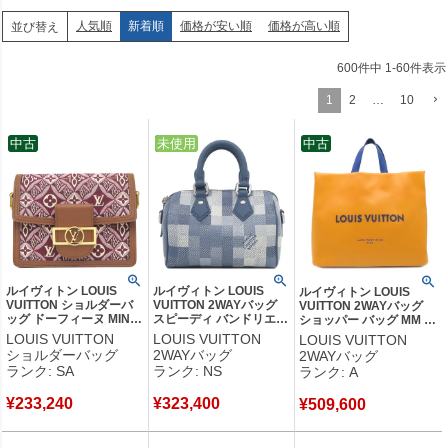
人気順
新着順
価格が安い順
価格が高い順
並び替え
600
件中
1
-
60
件表示
1
2
…
10
中古
中古
未使用
中古
ルイヴィトン LOUIS
ルイヴィトン LOUIS
ルイヴィトン LOUIS
VUITTON ショルダーバ
VUITTON 2WAYバッグ
VUITTON 2WAYバッグ
ッグ ドーフィーヌ MINI
スピーディ バンドリエー
ショッパー バッグ MM レ
キャンバス モノグラムジ
ル 18 レザー ダモフラー
ザー サフラン シルバー金
LOUIS VUITTON
LOUIS VUITTON
LOUIS VUITTON
ャガード ボルドー ゴー
ジュキャンバス インディ
具 イエロー トート ショ
ショルダーバッグ
2WAYバッグ
2WAYバッグ
ルド金具 SINCE1854
ゴブルー マットシルバー
ルダー M24457 RFID
ランク: SA
ランク: NS
ランク: A
M57172 GI3250 【中
金具 新品 未使用
【箱】 【中古】中古美品
古】新品同様品
M29050 RFID 【箱】
¥
233,240
¥
323,400
【中古】未使用保管品
¥
509,600