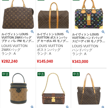
ルイヴィトン LOUIS
ルイヴィトン LOUIS
ルイヴィトン LOUIS
VUITTON 2WAYバッグ
VUITTON ボストンバッ
VUITTON ハンドバッグ
プティ パレ PM モノグラ
グ キーポル 45 モノグラ
スピーディ30 モノグラム
ムキャンバス モノグラム
ムキャンバス モノグラム
マルチカラー ノワール ゴ
LOUIS VUITTON
LOUIS VUITTON
LOUIS VUITTON
ゴールド金具 茶 赤 ハン
ゴールド金具 茶 ポワニ
ールド金具 ボストン ブラ
2WAYバッグ
ボストンバッグ
ハンドバッグ
ドバッグ ショルダー
エ・ネームタグ欠品
ック M92642 SP0014
ランク: A
ランク: A
ランク: A
M45900 RFID 【箱】
M41428 MB2193 【中
【中古】中古美品
【中古】中古美品
古】中古美品
¥
282,240
¥
145,040
¥
343,000
中古
中古
中古