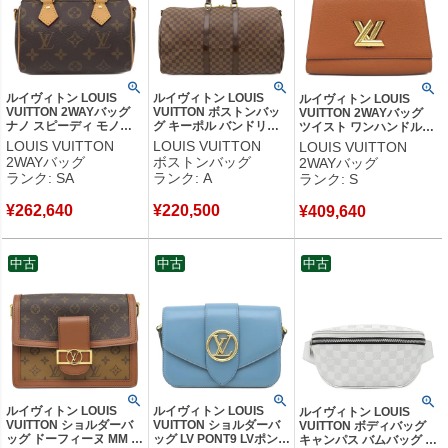
ルイヴィトン LOUIS
ルイヴィトン LOUIS
ルイヴィトン LOUIS
VUITTON 2WAYバッグ
VUITTON ボストンバッ
VUITTON 2WAYバッグ
ナノ スピーディ モノグ
グ キーポル バンドリエ
ツイスト ワンハンドル
ラムキャンバス モノグラ
ール 55 ダミエキャンバ
PM レザー トリヨンレザ
LOUIS VUITTON
LOUIS VUITTON
LOUIS VUITTON
ム ゴールド金具 ショル
ス ダミエエベヌ ゴール
ー キャラメル×ブルーエ
2WAYバッグ
ボストンバッグ
2WAYバッグ
ダー ハンドバッグ 茶
ド金具 茶 付属品欠品
ゴールド金具 ハンドバッ
ランク: SA
ランク: A
ランク: S
M81085 TY2233 【中
N41414 MB3180 【中
グ バイカラー M57897
古】新品同様品
古】中古美品
RFID 【保存袋】 【中
¥
262,640
¥
220,500
¥
409,640
古】未使用保管品
中古
中古
中古
ルイヴィトン LOUIS
ルイヴィトン LOUIS
ルイヴィトン LOUIS
VUITTON ショルダーバ
VUITTON ショルダーバ
VUITTON ボディバッグ
ッグ ドーフィーヌ MM モ
ッグ LV PONT9 LVポンヌ
キャンパス バムバッグ ダ