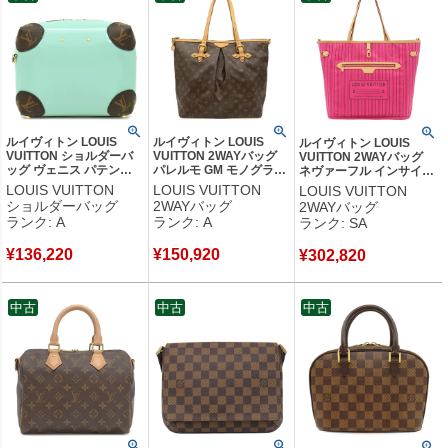
ルイヴィトン LOUIS
ルイヴィトン LOUIS
ルイヴィトン LOUIS
VUITTON ショルダーバ
VUITTON 2WAYバッグ
VUITTON 2WAYバッグ
ッグ ヴェニス パテント
パレルモ GM モノグラム
ネヴァーフル インサイド
レザー モノグラムキャン
キャンバス モノグラム
アウト MM キャンバス モ
LOUIS VUITTON
LOUIS VUITTON
LOUIS VUITTON
バス パラディッソ ゴー
ゴールド金具 茶 ショル
ノグラムキャンバス ロー
ショルダーバッグ
2WAYバッグ
2WAYバッグ
ルド金具 ミントグリーン
ダー トート M40146
ズポンディシェリテキス
ランク: A
ランク: A
ランク: SA
モノグラム M52756
MI1069 【中古】中古美
タイル ローズポンディシ
PL2168 【中古】中古美
品
ェリ ゴールド金具 リバー
¥
136,220
¥
150,920
品
¥
302,820
シブル M12257 RFID
【保存袋】 【中古】新品
同様品
中古
中古
中古