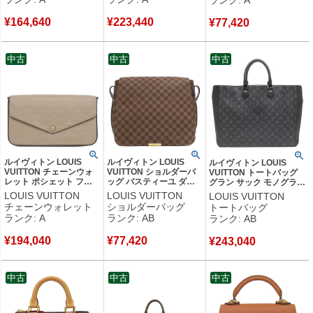
古】中古美品
ファスナー M80224
ッグ M81570 RFID 【中
RFID 【保存袋】 【中
古】中古美品
¥
164,640
¥
223,440
古】中古美品
¥
77,420
中古
中古
中古
ルイヴィトン LOUIS
ルイヴィトン LOUIS
ルイヴィトン LOUIS
VUITTON チェーンウォ
VUITTON ショルダーバ
VUITTON トートバッグ
レット ポシェット フェ
ッグ バスティーユ ダミ
グラン サック モノグラム
リシー モノグラムアンプ
エキャンバス ダミエエベ
エクリプス モノグラムエ
LOUIS VUITTON
LOUIS VUITTON
LOUIS VUITTON
ラント トゥルトレール
ヌ ゴールド金具 茶
クリプス シルバー金具
チェーンウォレット
ショルダーバッグ
トートバッグ
ゴールド金具 ショルダー
N45258 SP0012 【中
M44733 RFID 【中古】
ランク: A
ランク: AB
ランク: AB
M82609 RFID 【中古】
古】中古品
中古品
中古美品
¥
194,040
¥
77,420
¥
243,040
中古
中古
中古