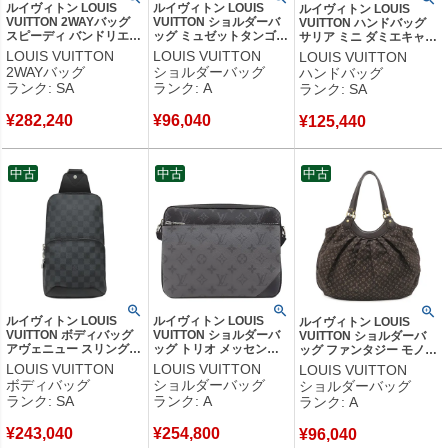
ルイヴィトン LOUIS
ルイヴィトン LOUIS
ルイヴィトン LOUIS
VUITTON 2WAYバッグ
VUITTON ショルダーバ
VUITTON ハンドバッグ
スピーディ バンドリエー
ッグ ミュゼットタンゴ
サリア ミニ ダミエキャン
ル 25 モノグラムキャン
ショート モノグラムキャ
バス ダミエエベヌ ゴール
LOUIS VUITTON
LOUIS VUITTON
LOUIS VUITTON
バス モノグラム ゴール
ンバス モノグラム ゴー
ド金具 茶 赤 N51286
2WAYバッグ
ショルダーバッグ
ハンドバッグ
ド金具 茶 M46977
ルド金具 茶 ショルダー
CA1001 【中古】新品同
ランク: SA
ランク: A
ランク: SA
MB3189 【保存袋】 【中
N51255 LM1000 【中
様品
古】新品同様品
古】中古美品
¥
282,240
¥
96,040
¥
125,440
中古
中古
中古
ルイヴィトン LOUIS
ルイヴィトン LOUIS
ルイヴィトン LOUIS
VUITTON ボディバッグ
VUITTON ショルダーバ
VUITTON ショルダーバ
アヴェニュー スリングバ
ッグ トリオ メッセンジ
ッグ ファンタジー モノグ
ッグ ダミエグラフィット
ャー モノグラムエクリプ
ラムイディール フザン ゴ
LOUIS VUITTON
LOUIS VUITTON
LOUIS VUITTON
キャンバス ダミエグラフ
ス モノグラムエクリプス
ールド金具 茶 トート 肩
ボディバッグ
ショルダーバッグ
ショルダーバッグ
ィット シルバー金具
リバースキャンバス モノ
掛け M40408 SN0121
ランク: SA
ランク: A
ランク: A
N41719 RFID 【中古】
グラムエクリプス シルバ
【中古】中古美品
新品同様品
ー金具 黒 グレー
¥
243,040
¥
254,800
M69443 RFID 【箱】
¥
96,040
【中古】中古美品