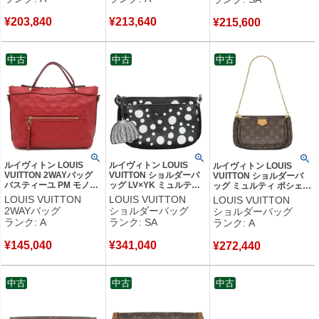
掛け M44141 RFID 【中
ッグ M40717 FL2103
【中古】新品同様品
古】中古美品
【中古】中古美品
¥
203,840
¥
213,640
¥
215,600
中古
中古
中古
ルイヴィトン LOUIS
ルイヴィトン LOUIS
ルイヴィトン LOUIS
VUITTON 2WAYバッグ
VUITTON ショルダーバ
VUITTON ショルダーバ
バスティーユ PM モノグ
ッグ LV×YK ミュルティ
ッグ ミュルティ ポシェッ
ラムアンプラント スリー
ポシェット アクセソワー
ト アクセソワール モノグ
LOUIS VUITTON
LOUIS VUITTON
LOUIS VUITTON
ズ ゴールド金具 赤
ル モノグラムアンプラン
ラムキャンバス ローズク
2WAYバッグ
ショルダーバッグ
ショルダーバッグ
M41169 DU2154 【中
ト ブラック×ホワイト シ
レール ゴールド金具
ランク: A
ランク: SA
ランク: A
古】中古美品
ルバー金具 草間彌生
M44840 SP5210 【中
M46410 RFID 【中古】
古】中古美品
¥
145,040
¥
341,040
新品同様品
¥
272,440
中古
中古
中古