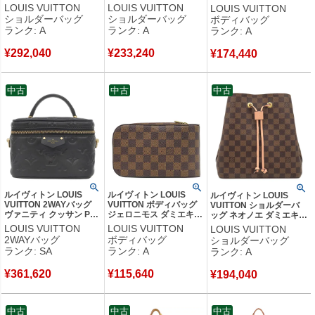
ノグラムキャンバス モノ
フ カーフ ブルー ゴール
ミエキャンバス ダミエア
LOUIS VUITTON
LOUIS VUITTON
LOUIS VUITTON
グラムリバースキャンバ
ド金具 青 赤 バイカラー
ンフィニ ブロン マットシ
ショルダーバッグ
ショルダーバッグ
ボディバッグ
ス ブラウン×ベージュ ゴ
LVサークル ショルダー
ルバー金具 ウエストバッ
ランク: A
ランク: A
ランク: A
ールド金具 茶 チェーン
M55947 FN3210 【中
グ N40326 CA5109 【中
ショルダー M45958
古】中古美品
古】中古美品
¥
292,040
¥
233,240
RFID 【中古】中古美品
¥
174,440
中古
中古
中古
ルイヴィトン LOUIS
ルイヴィトン LOUIS
ルイヴィトン LOUIS
VUITTON 2WAYバッグ
VUITTON ボディバッグ
VUITTON ショルダーバ
ヴァニティ クッサン PM
ジェロニモス ダミエキャ
ッグ ネオノエ ダミエキャ
レザー ブラック ゴール
ンバス ダミエエベヌ ゴ
ンバス ヴィーナス ゴール
LOUIS VUITTON
LOUIS VUITTON
LOUIS VUITTON
ド金具 黒 ピンク バニテ
ールド金具 ウエストバッ
ド金具 茶 ピンク ダミエ
2WAYバッグ
ボディバッグ
ショルダーバッグ
ィ チェーンバッグ
グ 新型 N51994 CA3102
エベヌ 巾着バッグ
ランク: SA
ランク: A
ランク: A
M25123 RFID 【中古】
【箱】 【中古】中古美品
N40198 FZ4189 【保存
新品同様品
袋】 【中古】中古美品
¥
361,620
¥
115,640
¥
194,040
中古
中古
中古