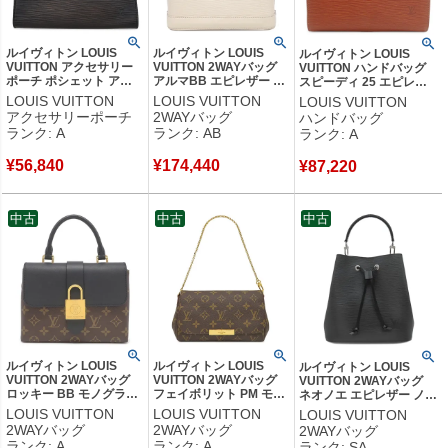
ルイヴィトン LOUIS
ルイヴィトン LOUIS
ルイヴィトン LOUIS
VUITTON アクセサリー
VUITTON 2WAYバッグ
VUITTON ハンドバッグ
ポーチ ポシェット アク
アルマBB エピレザー ク
スピーディ 25 エピレザ
セソワール エピレザー
オーツ シルバー金具 オ
ー ケニアブラウン ゴール
LOUIS VUITTON
LOUIS VUITTON
LOUIS VUITTON
ブラック ゴールド金具
フホワイト ショルダー
ド金具 茶 ボストン 鍵・
アクセサリーポーチ
2WAYバッグ
ハンドバッグ
黒 ハンドバッグ ミニバ
ハンドバッグ M58706
パドロック欠品 M43013
ランク: A
ランク: AB
ランク: A
ッグ M52942 AR0010
RFID 【中古】中古品
【中古】中古美品
【箱】 【中古】中古美品
¥
56,840
¥
174,440
¥
87,220
中古
中古
中古
ルイヴィトン LOUIS
ルイヴィトン LOUIS
ルイヴィトン LOUIS
VUITTON 2WAYバッグ
VUITTON 2WAYバッグ
VUITTON 2WAYバッグ
ロッキー BB モノグラム
フェイボリット PM モノ
ネオノエ エピレザー ノワ
キャンバス スムースレザ
グラムキャンバス モノグ
ール シルバー金具 黒 シ
LOUIS VUITTON
LOUIS VUITTON
LOUIS VUITTON
ー モノグラム×ノワール
ラム ゴールド金具 茶 シ
ョルダー ハンドバッグ
2WAYバッグ
2WAYバッグ
2WAYバッグ
ゴールド金具 黒 茶 斜め
ョルダーバッグ ハンドバ
M54366 RFID 【箱】
ランク: A
ランク: A
ランク: SA