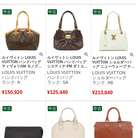
中古
中古
中古
ルイヴィトン LOUIS
ルイヴィトン LOUIS
ルイヴィトン LOUIS
VUITTON ハンドバッグ
VUITTON ハンドバッグ
VUITTON ショルダーバ
ティヴォリGM モノグラ
システィナ PM ダミエキ
ッグ ニューウェーブ チェ
ムキャンバス モノグラム
ャンバス ダミエ ゴール
ーントート カーフ スノー
LOUIS VUITTON
LOUIS VUITTON
LOUIS VUITTON
ゴールド金具 茶 トート
ド金具 茶 肩掛け N41542
ゴールド金具 白 ショルダ
ハンドバッグ
ハンドバッグ
ショルダーバッグ
肩掛け M40144 MB2110
FL1181 【中古】新品同
ー M51978 TJ2138 【保
ランク: A
ランク: SA
ランク: AB
【中古】中古美品
様品
存袋】 【中古】中古品
¥
150,920
¥
125,440
¥
213,640
中古
中古
中古