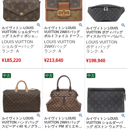
ルイヴィトン LOUIS
ルイヴィトン LOUIS
ルイヴィトン LOUIS
VUITTON ショルダーバ
VUITTON 2WAYバッグ
VUITTON ボディバッグ
ッグ ミルティ ポシェッ
ポルトフォイユ ドーフィ
ディスカバリー バムバッ
ト フェリシー モノグラ
ーヌ モノグラムキャンバ
グ モノグラムエクリプス
LOUIS VUITTON
LOUIS VUITTON
LOUIS VUITTON
ムキャンバス モノグラム
ス レザー モノグラムリ
モノグラムエクリプス シ
ショルダーバッグ
2WAYバッグ
ボディバッグ
ゴールド金具 カーキ ク
バースキャンバス ブラウ
ルバー金具 ウエストバッ
ランク: A
ランク: A
ランク: A
ラッチ M80091 MI4280
ン×ベージュ ゴールド金
グ M44336 MI0149 【中
【中古】中古美品
具 チェーンショルダー
古】中古美品
¥
185,220
¥
213,640
クラッチ M68746 RFID
¥
198,940
【中古】中古美品
中古
中古
中古
ルイヴィトン LOUIS
ルイヴィトン LOUIS
ルイヴィトン LOUIS
VUITTON ハンドバッグ
VUITTON 2WAYバッグ
VUITTON ショルダーバ
スピーディ40 モノグラム
トレヴィ PM ダミエキャ
ッグ ガストン ウェアラブ