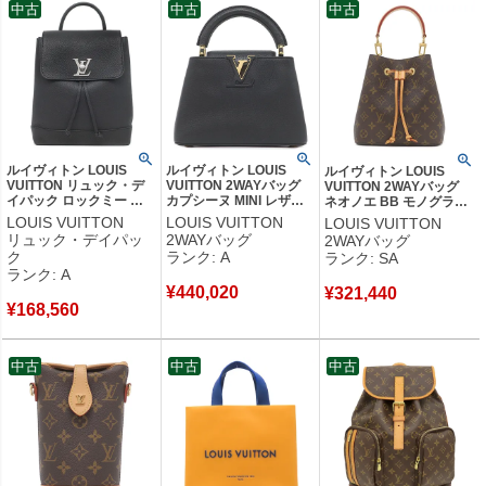
中古
中古
中古
ルイヴィトン LOUIS
ルイヴィトン LOUIS
ルイヴィトン LOUIS
VUITTON リュック・デ
VUITTON 2WAYバッグ
VUITTON 2WAYバッグ
イパック ロックミー バ
カプシーヌ MINI レザー
ネオノエ BB モノグラム
ックパック レザー トリ
トリヨンレザー ノワール
キャンバス モノグラム ゴ
LOUIS VUITTON
LOUIS VUITTON
LOUIS VUITTON
ヨンレザー ブラック シ
ゴールド金具 黒 ショル
ールド金具 茶 ショルダー
リュック・デイパッ
2WAYバッグ
2WAYバッグ
ルバー金具 黒 リュック
ダー ハンドバッグ LVロ
ハンドバッグ M46581
ク
ランク: A
ランク: SA
LVロゴ M41815 DU4188
ゴ M56071 RFID 【中
RFID 【保存袋】 【中
ランク: A
【保存袋】 【中古】中古
古】中古美品
古】新品同様品
¥
440,020
美品
¥
321,440
¥
168,560
中古
中古
中古