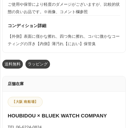
ご使用や保管により軽度のダメージがございますが、比較的状
態の良いお品です。※画像、コメント欄参照
コンディション詳細
【外側】表面に僅かな擦れ、四つ角に擦れ、コバに微かなコー
ティングの浮き【内側】薄汚れ【におい】保管臭
送料無料
ラッピング
店舗在庫
【大阪 南船場】
HOUBIDOU × BLUEK WATCH COMPANY
TEL 06-6224-0824