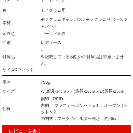
色
モノグラム系
モノグラムキャンバス / モノグラムリバースキ
素材
ャンバス
金具色
ゴールド金具
性別
レディース
-
付属品
※記載している物以外の付属品は御座いませ
ん。
サイズ&フィット
重さ
790g
サイズ
W(底辺)34cm x H(最長)26cm x D(最長)15cm
刻印：RFID
内側： ファスナーポケット x 1 、オープンポケ
仕様
ット x 2
開閉式：フック ショルダー長さ：約56cm
レビューを書く