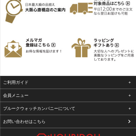
ご利用ガイド
よくある質問
会員メニュー
支払い・送料
ログイン
ブルークウォッチカンパニーについて
お客様の声
お気に入り
会社概要
お問い合わせはこちら
買取について
カート
店舗案内