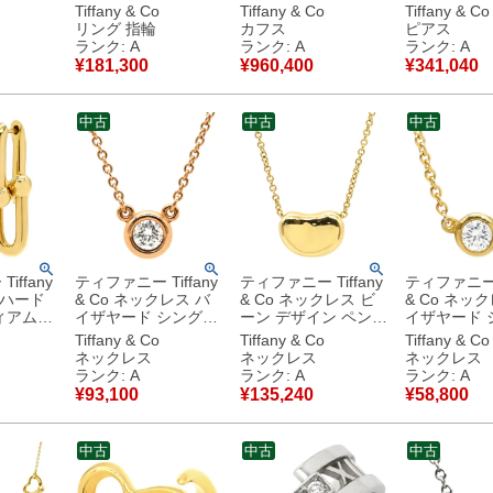
&Co.
ールド T＆Co.
T&Co. Au750 18K カ
ド イエロー
Tiffany & Co
Tiffany & Co
Tiffany & Co
K メビウス
Au750 18K エルサ ペ
フリンクス カフスボ
Au750 18K 
リング 指輪
カフス
ピアス
チェーン
レッティ 12.5号 【中
タン ダンベル型 パロ
60150725
ランク: A
ランク: A
ランク: A
古美品
古】中古美品
マピカソ 【中古】中
中古美品
¥
181,300
¥
960,400
¥
341,040
古美品
中古
中古
中古
iffany
ティファニー Tiffany
ティファニー Tiffany
ティファニー T
 ハード
& Co ネックレス バ
& Co ネックレス ビ
& Co ネッ
ィアムリ
イザヤード シングル
ーン デザイン ペンダ
イザヤード 
ーゴール
ダイヤモンド ピンク
ント 10.5mm イエロ
ダイヤモンド
Tiffany & Co
Tiffany & Co
Tiffany & Co
750 18K
ゴールド T&Co. ペレ
ーゴールド 750YG
ント イエロ
ネックレス
ネックレス
ネックレス
ジリンク
ッティ 750 ローズゴ
18金 エルサペレッテ
ド 18K AU7
ランク: A
ランク: A
ランク: A
古美品
ールド 【中古】中古
ィ 【中古】中古美品
1P 1粒 エ
¥
93,100
¥
135,240
¥
58,800
美品
ティ 【中古】中古美
品
中古
中古
中古