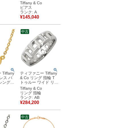
ゴールド
ールド Au750 18K
Tiffany & Co
18金
18金 60150766 【中
ピアス
 【中古】
古】中古美品
ランク: A
¥
145,040
中古
iffany
ティファニー Tiffany
クレス バ
& Co リング 指輪 T
シングル
トゥルー ワイド リン
 ペンダ
グ ホワイトゴールド
Tiffany & Co
ーゴール
T＆Co. AU750 18K
リング 指輪
50 YG
WG Tパターン 10号
ランク: AB
ルサペレッ
62509244 【中古】
¥
284,200
中古品
中古