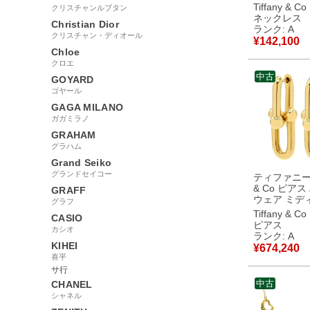
ーゴールド T
Tiffany & Co
クリスチャンルブタン
Au750 18
ネックレス
Christian Dior
2連 ダブル
ランク: A
クリスチャン・ディオール
【中古】中
¥
142,100
Chloe
クロエ
中古
GOYARD
ゴヤール
GAGA MILANO
ガガミラノ
GRAHAM
グラハム
Grand Seiko
グランドセイコー
ティファニー T
& Co ピアス
GRAFF
ウェア ミデ
グラフ
ンク イエロ
Tiffany & Co
CASIO
ド T&Co. Au
ピアス
カシオ
18金 ゲー
ランク: A
【中古】中
KIHEI
¥
674,240
喜平
サ行
中古
CHANEL
シャネル