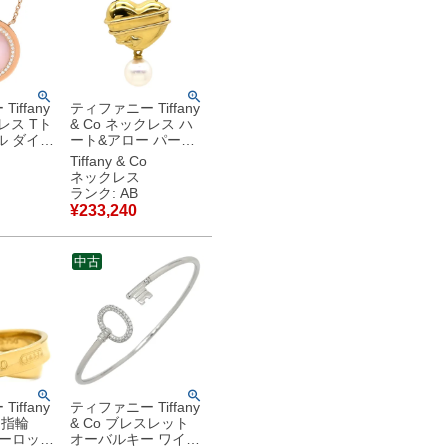
iffany
ティファニー Tiffany
クレス Tト
& Co ネックレス ハ
ル ダイヤ
ート&アロー パール
ル ピン
ホワイト×イエローゴ
Tiffany & Co
ールド
ールド T＆Co. 18K
ネックレス
ド T＆
750 YG 【中古】中
ランク: AB
18K ピン
古品
¥
233,240
ウンド
古品
中古
iffany
ティファニー Tiffany
 指輪
& Co ブレスレット
ターロッキ
オーバルキー ワイヤ