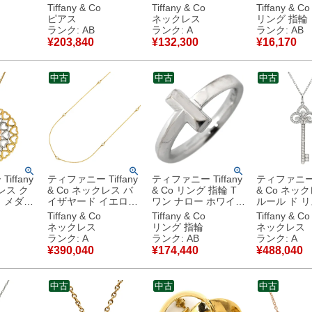
ールド
T＆Co. Au750 750
6Pダイヤ イエローゴ
ブラック TI
Tiffany & Co
Tiffany & Co
Tiffany & Co
 18金 エ
PG フープ ローマ数
ールド T＆Co. 18K
Co. ブラッ
ピアス
ネックレス
リング 指輪
【中
字 【箱】 【中古】中
18金 750 YG 【箱】
17.5号 【
ランク: AB
ランク: A
ランク: AB
品
古品
【中古】中古美品
品
¥
203,840
¥
132,300
¥
16,170
中古
中古
中古
iffany
ティファニー Tiffany
ティファニー Tiffany
ティファニー T
レス ク
& Co ネックレス バ
& Co リング 指輪 T
& Co ネッ
 メダリ
イザヤード イエロー
ワン ナロー ホワイト
ルール ド リ
ーゴール
ゴールド ダイヤモン
ゴールド T&Co.
プラチナシル
Tiffany & Co
Tiffany & Co
Tiffany & Co
ールド×
ド エルサペレッティ
Au750 18K WG 2号
＆Co. プラチ
ネックレス
リング 指輪
ネックレス
ールド
18K 750 YG 【中
【中古】中古品
【箱】 【中
ランク: A
ランク: AB
ランク: A
u750 3
古】中古美品
美品
¥
390,040
¥
174,440
¥
488,040
ーゴール
 【中
品
中古
中古
中古