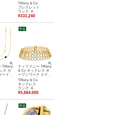
ル イエロ
ー ダイヤ ホワイトゴ
Tiffany & Co
＆Co.
ールド T&Co. Au750
ブレスレット
G Wリング
18K バングル 【中
ランク: A
】中古品
古】中古美品
¥
331,240
中古
iffany
ティファニー Tiffany
クレス カ
& Co ネックレス オ
ヤード ス
ープンワーク スクエ
パールホ
アリンク ダイヤ イエ
Tiffany & Co
ー×イエ
ローゴールド×プラチ
ネックレス
 ダイヤ
ナシルバー T＆Co.
ランク: A
スラズリ
750 18K プラチナ コ
¥
5,684,000
ッティ
ンビ パロマピカソ
古美品
【中古】中古美品
中古