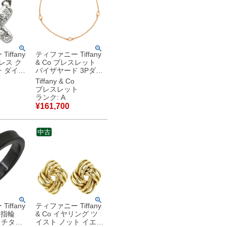
iffany
ティファニー Tiffany
クレス ク
& Co ブレスレット
 ダイヤ
バイザヤード 3Pダイ
ルバー
ヤ ピンクゴールド
Tiffany & Co
ラチナ クロ
Au750 18K 18金
ブレスレット
 【中
T&Co. エルサペレッ
ランク: A
品
ティ 60141638 【中
¥
161,700
古】中古美品
中古
iffany
ティファニー Tiffany
 指輪
& Co イヤリング ツ
ー チタン
イスト ノット イエロ