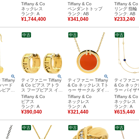
イエローゴ
×イエローゴールド
ワイトゴールド T＆
ング サーク
Tiffany & Co
Tiffany & Co
Tiffany & Co
. 18K
ダイヤ エメラルド エ
Co. Au750 18K 18金
ーゴールド T
ネックレス
ペンダントトップ
リング 指輪
G エルサ
ルサペレッティ 18K
鍵モチーフ パヴェ ダ
750 750Y
ランク: A
ランク: AB
ランク: AB
750YG 【中古】中古
イヤモンド 【中古】
8号 【中古
¥
1,744,400
¥
341,040
¥
233,240
美品
中古品
中古
中古
中古
iffany
ティファニー Tiffany
ティファニー Tiffany
ティファニー T
 ハード
& Co ピアス アトラ
& Co ネックレス Tト
& Co ネッ
ルピアス
ス フープピアス イエ
ゥー サークル ダイヤ
ラー バイザ
ルド T
ローゴールド T＆Co.
カーネリアン レッド
プリンクル 
Tiffany & Co
Tiffany & Co
Tiffany & Co
 750 チ
Au750 750 YG ロー
×イエローゴールド T
ワイト×ブル
ピアス
ネックレス
ネックレス
【中
マ数字 【中古】中古
＆Co. Au750 18K 赤
ローゴールド
ランク: A
ランク: A
ランク: A
品
美品
丸型 ラウンド 【中
パール ラピ
¥
390,040
¥
321,440
¥
615,440
古】中古美品
エルサペレ
【中古】中
中古
中古
中古