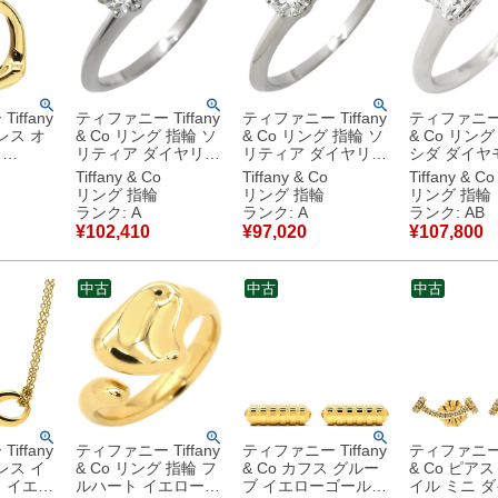
iffany
ティファニー Tiffany
ティファニー Tiffany
ティファニー T
レス オ
& Co リング 指輪 ソ
& Co リング 指輪 ソ
& Co リング
ト
リティア ダイヤリン
リティア ダイヤリン
シダ ダイヤ
イエローゴ
グ プラチナシルバー
グ プラチナシルバー
ング プラチ
Tiffany & Co
Tiffany & Co
Tiffany & Co
.
T＆Co. 一粒 1P 立爪
T＆Co. 一粒 1P 立爪
ー T＆Co. 1
リング 指輪
リング 指輪
リング 指輪
18金 エ
VS1 0.32ct プラチナ
VS1 0.32ct プラチナ
クエア 10号
ランク: A
ランク: A
ランク: AB
【中
950 11.5号 【中古】
950 11.5号 【中古】
5970744 
¥
102,410
¥
97,020
¥
107,800
様品
中古美品
中古美品
古】中古品
中古
中古
中古
iffany
ティファニー Tiffany
ティファニー Tiffany
ティファニー T
レス イ
& Co リング 指輪 フ
& Co カフス グルー
& Co ピア
 イエロ
ルハート イエローゴ
ブ イエローゴールド
イル ミニ 