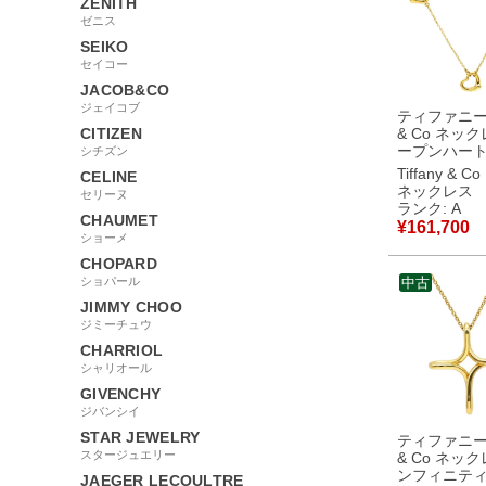
ZENITH
ゼニス
SEIKO
セイコー
JACOB&CO
ジェイコブ
ティファニー T
CITIZEN
& Co ネック
ープンハート
シチズン
ーフ イエロ
Tiffany & Co
CELINE
ド T＆Co. 1
ネックレス
セリーヌ
750 YG エ
ランク: A
CHAUMET
ッティ 【中古】中古
¥
161,700
美品
ショーメ
CHOPARD
ショパール
中古
JIMMY CHOO
ジミーチュウ
CHARRIOL
シャリオール
GIVENCHY
ジバンシイ
STAR JEWELRY
ティファニー T
スタージュエリー
& Co ネック
ンフィニティ
JAEGER LECOULTRE