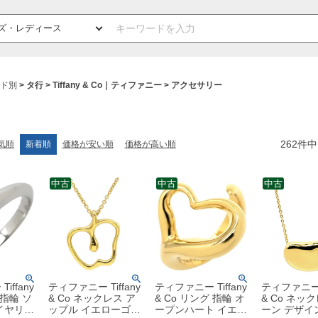
ド別
タ行
Tiffany & Co｜ティファニー
アクセサリー
262
件中
気順
新着順
価格が安い順
価格が高い順
中古
中古
中古
iffany
ティファニー Tiffany
ティファニー Tiffany
ティファニー T
 指輪 ソ
& Co ネックレス ア
& Co リング 指輪 オ
& Co ネッ
イヤリン
ップル イエローゴー
ープンハート イエロ
ーン デザイ