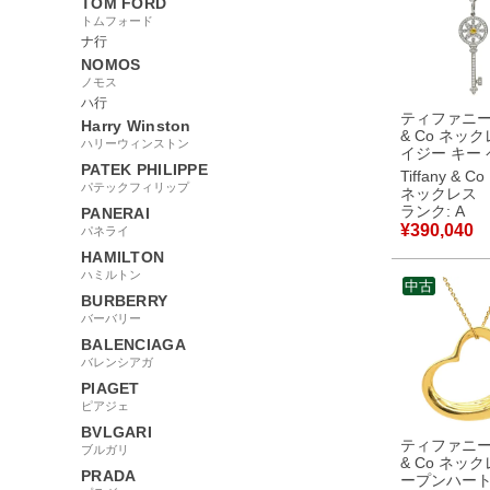
TOM FORD
トムフォード
ナ行
NOMOS
ノモス
ハ行
ティファニー T
Harry Winston
& Co ネック
ハリーウィンストン
イジー キー
PATEK PHILIPPE
ト プラチナ
Tiffany & Co
×イエローゴ
パテックフィリップ
ネックレス
プラチナ K18
ランク: A
PANERAI
イヤモンド 鍵 
¥
390,040
パネライ
古】中古美
HAMILTON
ハミルトン
中古
BURBERRY
バーバリー
BALENCIAGA
バレンシアガ
PIAGET
ピアジェ
BVLGARI
ティファニー T
ブルガリ
& Co ネック
PRADA
ープンハー