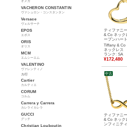
オメガ
VACHERON CONSTANTIN
ヴァシュロン・コンスタンタン
Versace
ヴェルサーチ
ティファニー T
EPOS
& Co ネック
エポス
ープンハー
ORIS
21.5mm 
Tiffany & Co
オリス
ールド T＆Co
ネックレス
Au750 18K 
MCM
ランク: SA
ルサペレッティ 
エムシーエム
¥
172,480
古】新品同
VALENTINO
ヴァレンティノ
中古
カ行
Cartier
カルティエ
CORUM
コルム
Carrera y Carrera
カレライカレラ
GUCCI
ティファニー T
グッチ
& Co ネック
ンフィニティ
Christian Louboutin