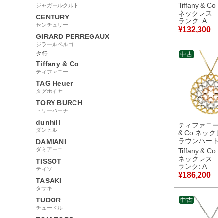
イエローゴ
Tiffany & Co
ジャガールクルト
750YG 18K
ネックレス
CENTURY
ルサペレッティ 
ランク: A
センチュリー
古】中古美
¥
132,300
GIRARD PERREGAUX
ジラールペルゴ
タ行
中古
Tiffany & Co
ティファニー
TAG Heuer
タグホイヤー
TORY BURCH
トリーバーチ
dunhill
ティファニー T
ダンヒル
& Co ネック
ラウンハート
DAMIANI
オン イエロ
ダミアーニ
Tiffany & Co
ド×ローズゴ
ネックレス
TISSOT
ホワイトゴ
ランク: A
ティソ
T&Co. K18 A
¥
186,200
カラー スリ
TASAKI
ド パロマピカソ
タサキ
古】中古美
TUDOR
中古
チュードル