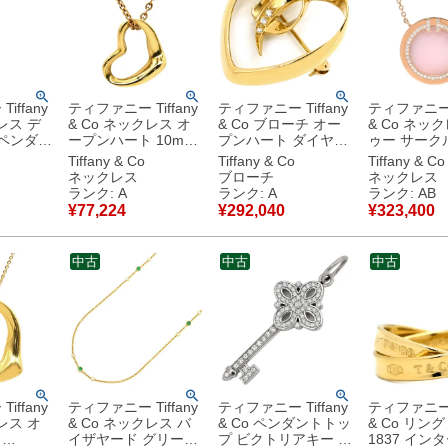
iffany
ティファニー Tiffany
ティファニー Tiffany
ティファニー T
レス デ
& Co ネックレス オ
& Co ブローチ オー
& Co ネッ
 ペンダン
ープンハート 10mm
プンハート ダイヤモ
ゥー サーク
シルバー
イエローゴールド T
ンド イエローゴール
ピンクオパー
Tiffany & Co
Tiffany & Co
Tiffany & Co
ールド
＆Co. Au750 18K 18
ド Au750 18K パロマ
ク×ローズゴ
ネックレス
ブローチ
ネックレス
 YG ダ
金 エルサペレッティ
ピカソ 3石 3粒 【中
ピンクゴール
ランク: A
ランク: A
ランク: AB
【中
ミニ 【中古】中古美
古】中古美品
Co. Au750 
¥
77,224
¥
292,040
¥
323,400
品
品
ク 丸型 ラ
【中古】中
中古
中古
中古
iffany
ティファニー Tiffany
ティファニー Tiffany
ティファニー T
レス オ
& Co ネックレス バ
& Co ペンダントトッ
& Co リング
ト
イザヤード グリーン
プ ビクトリアキー ホ
1837 イン