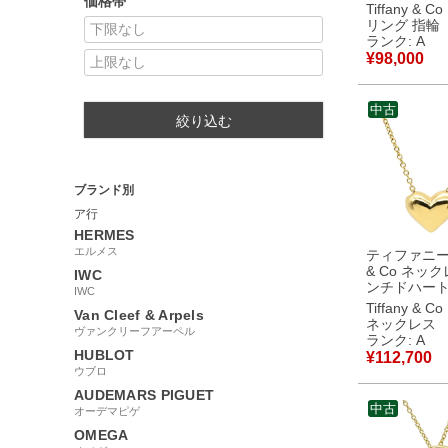
価格帯
グ プラチナ
Tiffany & Co
T＆Co. 一粒
リング 指輪
0.39ct プラ
ランク: A
4号 【箱】 
¥
98,000
中古美品
中古
絞り込む
ブランド別
ア行
HERMES
エルメス
ティファニー T
& Co ネック
IWC
ンチドハート
IWC
ーゴールド T
Tiffany & Co
Van Cleef & Arpels
18K 750 Y
ネックレス
ヴァンクリーフアーペル
ート 【中古】中古美
ランク: A
品
HUBLOT
¥
112,700
ウブロ
AUDEMARS PIGUET
中古
オーデマピゲ
OMEGA