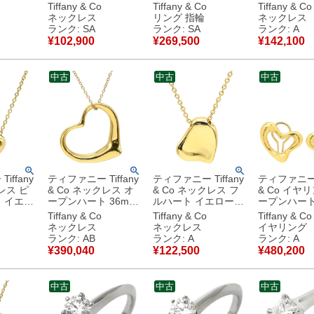
シルバー
ルド T＆Co. エルサ
ーゴールド T＆Co.
ント 15mm
Tiffany & Co
Tiffany & Co
Tiffany & Co
 1P 立爪
ペレッティ リンゴ
18K 750YG エルサ
ゴールド 750
ネックレス
リング 指輪
ネックレス
チナ950
Au750 YG 【中古】
ペレッティ 11号
金 エルサペ
ランク: SA
ランク: SA
ランク: A
【中古】
新品同様品
【中古】新品同様品
【中古】中
¥
102,900
¥
269,500
¥
142,100
中古
中古
中古
iffany
ティファニー Tiffany
ティファニー Tiffany
ティファニー T
レス ピ
& Co ネックレス オ
& Co ネックレス フ
& Co イヤ
 イエロ
ープンハート 36mm
ルハート イエローゴ
ープンハート
&Co.
イエローゴールド T
ールド T＆Co. 18K
ーゴールド T
Tiffany & Co
Tiffany & Co
Tiffany & Co
G ミニハ
＆Co. 18K 18金 750
18金 750 YG エルサ
750 18K Y
ネックレス
ネックレス
イヤリング
YG エルサペレッテ
ペレッティ 【中古】
ペレッティ 
ランク: AB
ランク: A
ランク: A
ィ ロング ラージ
中古美品
式 【中古
¥
390,040
¥
122,500
¥
480,200
【中古】中古品
中古
中古
中古