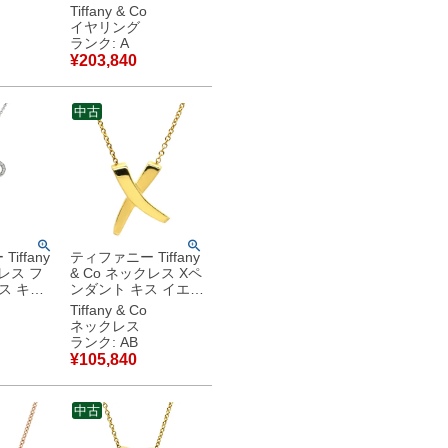
FFANY＆
ーゴールド T＆Co.
Tiffany & Co
クチタン
14K 14金 クリップタ
イヤリング
中古】中古
イプ ヴィンテージ
ランク: A
【中古】中古美品
¥
203,840
中古
iffany
ティファニー Tiffany
クレス フ
& Co ネックレス Xペ
ス キー
ンダント キス イエロ
バー T
ーゴールド T＆Co.
Tiffany & Co
ナ 950
18K 750 YG パロマ
ネックレス
古】中古
ピカソ 【中古】中古
ランク: AB
品
¥
105,840
中古