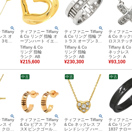
iffany
ティファニー Tiffany
ティファニー Tiffany
ティファニー T
レス オ
& Co リング 指輪 オ
& Co リング 指輪 ア
& Co ネッ
 3モチ
ープンハート イエロ
トラス オープン 3P
ロスステッチ
ーゴール
ーゴールド T＆Co.
ダイヤ ホワイゴール
プラチナシ
Tiffany & Co
Tiffany & Co
Tiffany & Co
8K 18金
18K 750YG エルサ
ド T&Co. 18K 750
PT950 プ
リング 指輪
リング 指輪
ネックレス
ルサペレ
ペレッティ 10.5号
WG 3石 ダイヤモン
ス X ペンダント
ランク: AB
ランク: AB
ランク: A
【中古】中古品
ド 12.5号 【箱】
古】中古美
¥
215,600
¥
230,300
¥
93,100
【中古】中古品
中古
中古
中古
iffany
ティファニー Tiffany
ティファニー Tiffany
ティファニー T
レス イ
& Co ピアス アトラ
& Co ネックレス フ
& Co リング
 クロス
スX ピンクゴールド
レンドシップ ハート
1837 ナロ