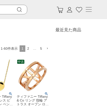
最近見た商品
1
-
60
件表示
1
2
…
5
中古
iffany
ティファニー Tiffany
クレス ビ
& Co リング 指輪 ア
ン ペンダ
トラス オープン ロー