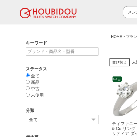
HOME
ブラン
キーワード
人
並び替え
ステータス
全て
中古
新品
中古
未使用
分類
ティファニー T
& Co リング
リティア ダ