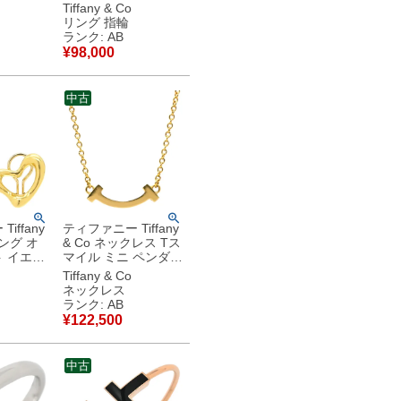
 イエロー
ズゴールド ピンクゴ
Tiffany & Co
YG 18
ールド T&Co. 18K
リング 指輪
レッティ
750 PG 7.5号 【箱】
ランク: AB
古美品
【中古】中古品
¥
98,000
中古
iffany
ティファニー Tiffany
リング オ
& Co ネックレス Tス
 イエロ
マイル ミニ ペンダン
＆Co.
ト イエローゴールド
Tiffany & Co
G エルサ
T＆Co. T smile
ネックレス
クリップ
K18YG Au750 18K
ランク: AB
】中古美品
18金 62617640 【中
¥
122,500
古】中古品
中古