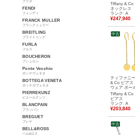
プラダ
27.5mm 
Tiffany & Co
ールド T＆Co
FENDI
ネックレス
18金 750 Y
ランク: A
フェンディ
ペレッティ 【中古】
¥
247,940
FRANCK MULLER
中古美品
フランクミュラー
BREITLING
中古
ブライトリング
FURLA
フルラ
BOUCHERON
ブシュロン
Ponte Vecchio
ポンテヴェキオ
ティファニー T
BOTTEGA VENETA
& Co ピアス
ボッテガヴェネタ
ウェア ボー
イエローゴー
PIERREKUNZ
Tiffany & Co
＆Co. Au750
ピエールクンツ
ピアス
ェーン フック 
ランク: A
BLANCPAIN
古】中古美
¥
203,840
ブランパン
BREGUET
ブレゲ
中古
BELL&ROSS
ベル&ロス