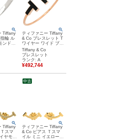
iffany
ティファニー Tiffany
 指輪 ル
& Co ブレスレット T
モンドリ
ワイヤー ワイド ブラ
ナシルバ
ック×ローズゴールド
Tiffany & Co
石 1粒 ス
黒 PG T&Co. Au750
ブレスレット
18K バングル ラージ
ランク: A
【箱】 【中
【中古】中古美品
¥
492,744
中古
iffany
ティファニー Tiffany
ス Ｔスマ
& Co ピアス Ｔスマ
ダイヤモン
イル ミニ イエローゴ