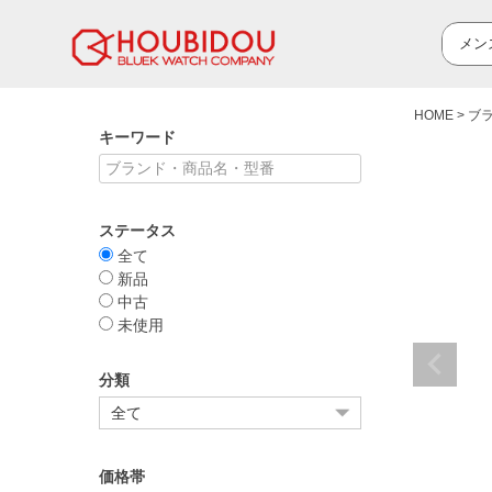
HOME
ブ
キーワード
ステータス
全て
新品
中古
未使用
分類
価格帯