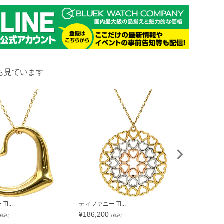
も見ています
i...
ティファニー Ti...
ティファニー T
¥
186,200
¥
93,884
税込）
（税込）
（