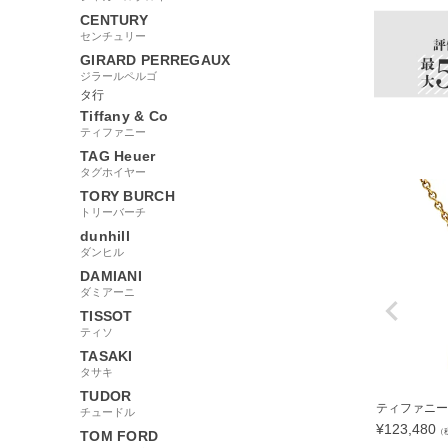
CENTURY
センチュリー
GIRARD PERREGAUX
ジラールペルゴ
タ行
Tiffany & Co
ティファニー
TAG Heuer
タグホイヤー
TORY BURCH
トリーバーチ
dunhill
ダンヒル
DAMIANI
ダミアーニ
TISSOT
ティソ
TASAKI
タサキ
TUDOR
ティファニー Ti
チュードル
¥
123,480
（
TOM FORD