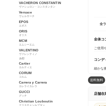
VACHERON CONSTANTIN
ヴァシュロン・コンスタンタン
Versace
ヴェルサーチ
EPOS
全
エポス
ORIS
オリス
全体コ
MCM
エムシーエム
ご使用
VALENTINO
ヴァレンティノ
カ行
コンデ
Cartier
カルティエ
細かな
CORUM
コルム
送料無料
Carrera y Carrera
カレライカレラ
GUCCI
店舗在
グッチ
Christian Louboutin
クリスチャンルブタン