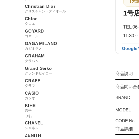
【大阪
Christian Dior
クリスチャン・ディオール
1号
Chloe
クロエ
TEL 06
GOYARD
11:3
ゴヤール
GAGA MILANO
Googl
ガガミラノ
GRAHAM
グラハム
Grand Seiko
商品説明
グランドセイコー
GRAFF
グラフ
商品問い合わ
CASIO
BRAND
カシオ
KIHEI
MODEL
喜平
サ行
CODE No.
CHANEL
シャネル
商品詳細
ZENITH