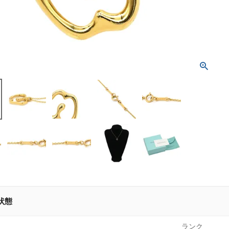
状態
ランク