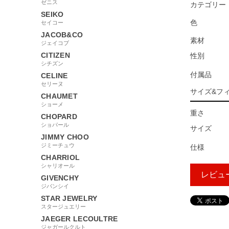
ゼニス
カテゴリー
SEIKO
色
セイコー
JACOB&CO
素材
ジェイコブ
CITIZEN
性別
シチズン
付属品
CELINE
セリーヌ
サイズ&フ
CHAUMET
ショーメ
重さ
CHOPARD
ショパール
サイズ
JIMMY CHOO
ジミーチュウ
仕様
CHARRIOL
シャリオール
レビュ
GIVENCHY
ジバンシイ
STAR JEWELRY
スタージュエリー
114036
JAEGER LECOULTRE
ジャガールクルト