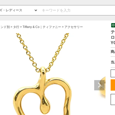
中
ランド別
タ行
Tiffany & Co｜ティファニー
アクセサリー
テ
ロ
Y
商
当