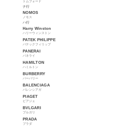
トムフォード
ナ行
NOMOS
ノモス
ハ行
114036
Harry Winston
ハリーウィンストン
PATEK PHILIPPE
パテックフィリップ
PANERAI
パネライ
HAMILTON
ハミルトン
BURBERRY
バーバリー
BALENCIAGA
バレンシアガ
PIAGET
ピアジェ
BVLGARI
ブルガリ
PRADA
プラダ