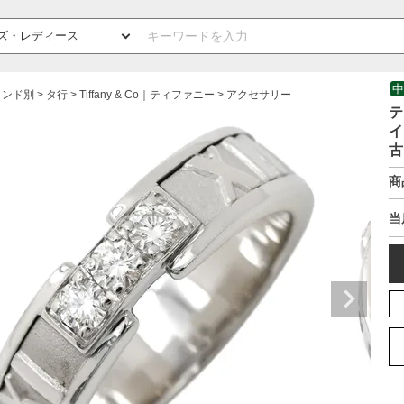
中
ランド別
タ行
Tiffany & Co｜ティファニー
アクセサリー
テ
イ
古
商
当