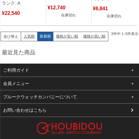
ランク: A
¥
12,740
¥
6,841
¥
22,540
在庫切れ
在庫切れ
3
件中
1
-
3
件表示
人気順
新着順
価格が安い順
価格が高い順
並び替え
最近見た商品
ご利用ガイド
よくある質問
会員メニュー
支払い・送料
ログイン
ブルークウォッチカンパニーについて
お客様の声
お気に入り
会社概要
お問い合わせはこちら
買取について
カート
店舗案内
メルマガ登録
特定商取引法に基づく表示