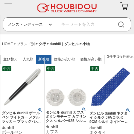
HOME
ブランド別
タ行
dunhill｜ダンヒル
小物
3
件中
1
-
3
件表示
人気順
新着順
価格が安い順
価格が高い順
並び替え
中古
中古
中古
ダンヒル dunhill カフス
ダンヒル dunhill ボール
ダンヒル dunhill ネクタ
ボタンモチーフ カフリン
ペン サイドカー メタル
イ シルク JFAコラボ
クス シルバー925 シルバ
ラッカー ブラック×シル
9CM シルク ネイビー サ
ー SV925 【ケース】
バー ツイスト式 黒イン
ッカー日本代表モデル
dunhill
dunhill
dunhill
【中古】
ク 筆記確認済み 【中
【中古】
カフス
ボールペン
ネクタイ
古】中古美品