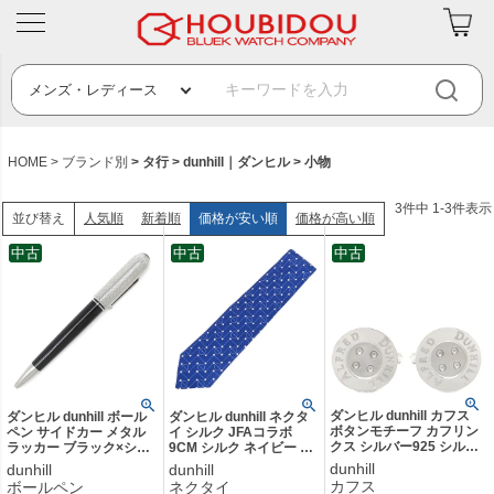
HOME
ブランド別
タ行
dunhill｜ダンヒル
小物
3
件中
1
-
3
件表示
人気順
新着順
価格が安い順
価格が高い順
並び替え
中古
中古
中古
ダンヒル dunhill カフス
ダンヒル dunhill ボール
ダンヒル dunhill ネクタ
ボタンモチーフ カフリン
ペン サイドカー メタル
イ シルク JFAコラボ
クス シルバー925 シルバ
ラッカー ブラック×シル
9CM シルク ネイビー サ
ー SV925 【ケース】
バー ツイスト式 黒イン
ッカー日本代表モデル
dunhill
dunhill
dunhill
【中古】
ク 筆記確認済み 【中
【中古】
カフス
ボールペン
ネクタイ
古】中古美品