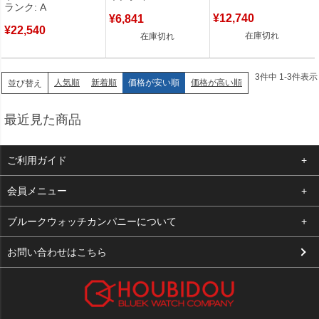
ランク: A
¥
12,740
¥
6,841
¥
22,540
在庫切れ
在庫切れ
3
件中
1
-
3
件表示
人気順
新着順
価格が安い順
価格が高い順
並び替え
最近見た商品
ご利用ガイド
よくある質問
会員メニュー
支払い・送料
ログイン
ブルークウォッチカンパニーについて
お客様の声
お気に入り
会社概要
お問い合わせはこちら
買取について
カート
店舗案内
メルマガ登録
特定商取引法に基づく表示