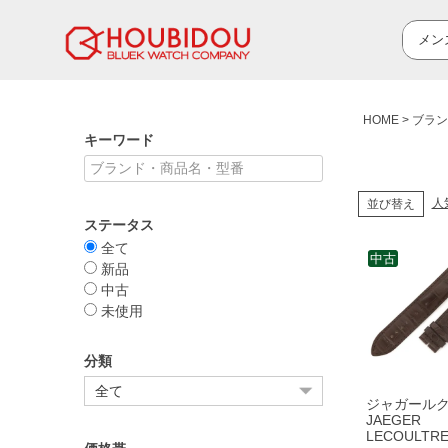
HOME
ブラン
キーワード
人
並び替え
ステータス
全て
中古
新品
中古
未使用
分類
ジャガール
JAEGER
LECOULTR