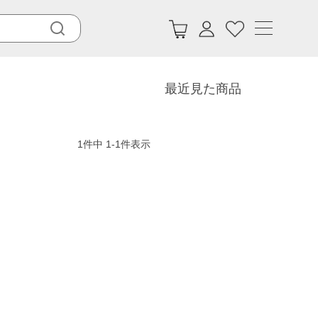
最近見た商品
1
件中
1
-
1
件表示