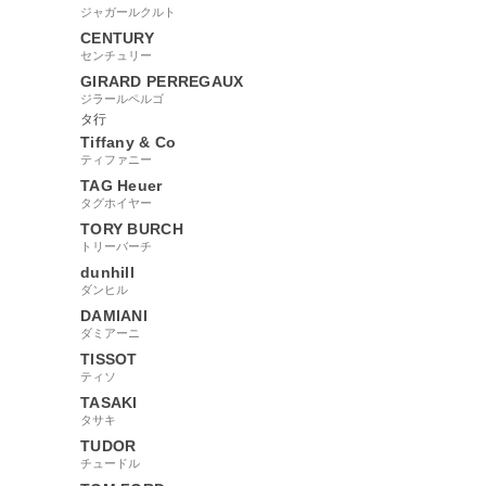
ジャガールクルト
CENTURY
センチュリー
GIRARD PERREGAUX
ジラールペルゴ
タ行
Tiffany & Co
ティファニー
TAG Heuer
タグホイヤー
TORY BURCH
トリーバーチ
dunhill
ダンヒル
DAMIANI
ダミアーニ
TISSOT
ティソ
TASAKI
タサキ
TUDOR
チュードル