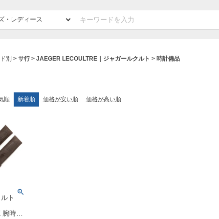
ド別
サ行
JAEGER LECOULTRE｜ジャガールクルト
時計備品
気順
新着順
価格が安い順
価格が高い順
クルト
E 腕時計