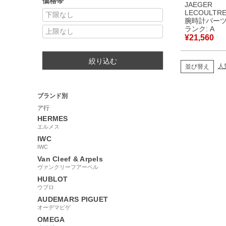
価格帯
パーツ クロ
JAEGER
ダークブラウ
LECOULTR
替え レザー
腕時計パー
ベルト スト
ランク: A
ンド 21mm
¥
21,560
ラウン 茶 【中古】中
古美品
絞り込む
人
並び替え
ブランド別
ア行
HERMES
エルメス
IWC
IWC
Van Cleef & Arpels
ヴァンクリーフアーペル
HUBLOT
ウブロ
AUDEMARS PIGUET
オーデマピゲ
OMEGA