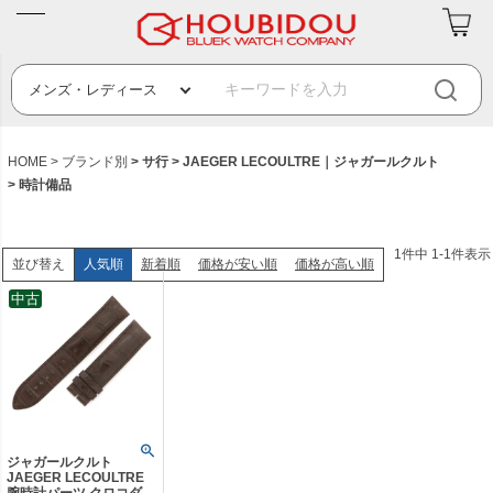
HOME
ブランド別
サ行
JAEGER LECOULTRE｜ジャガールクルト
時計備品
1
件中
1
-
1
件表示
人気順
新着順
価格が安い順
価格が高い順
並び替え
中古
ジャガールクルト
JAEGER LECOULTRE
腕時計パーツ クロコダイ