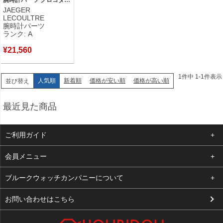
ル ダークブラウン 純正
JAEGER
替え レザー クロコ ベル
LECOULTRE
ト ストラップ バンド
腕時計パーツ
21mm ダークブラウン
ランク: A
茶 【中古】中古美品
¥
21,560
1
件中
1
-
1
件表示
人気順
新着順
価格が安い順
価格が高い順
並び替え
最近見た商品
ご利用ガイド
よくある質問
会員メニュー
支払い・送料
ログイン
ブルークウォッチカンパニーについて
お客様の声
お気に入り
会社概要
お問い合わせはこちら
買取について
カート
店舗案内