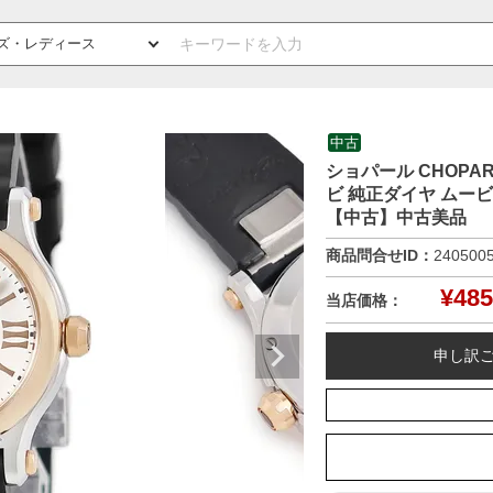
中古
ショパール CHOPARD
ビ 純正ダイヤ ムー
【中古】中古美品
商品問合せID：
240500
¥
485
当店価格：
申し訳