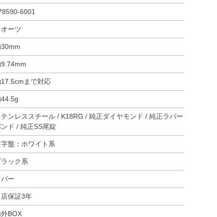
78590-6001
クオーツ
30mm
9.74mm
17.5cmまで対応
44.5g
テンレススチール / K18RG / 純正ダイヤモンド / 純正ラバー
ンド / 純正SS尾錠
文字盤：ホワイト系
ブラック系
ラバー
当店保証3年
外BOX