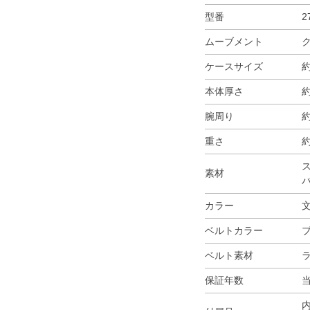
型番
2
ムーブメント
ケースサイズ
約
本体厚さ
約
腕周り
約
重さ
約
ス
素材
バ
カラー
ベルトカラー
ベルト素材
保証年数
内