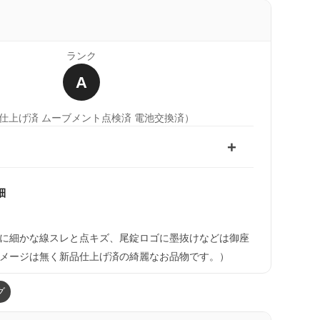
ランク
A
仕上げ済 ムーブメント点検済 電池交換済）
細
）
に細かな線スレと点キズ、尾錠ロゴに墨抜けなどは御座
メージは無く新品仕上げ済の綺麗なお品物です。）
グ