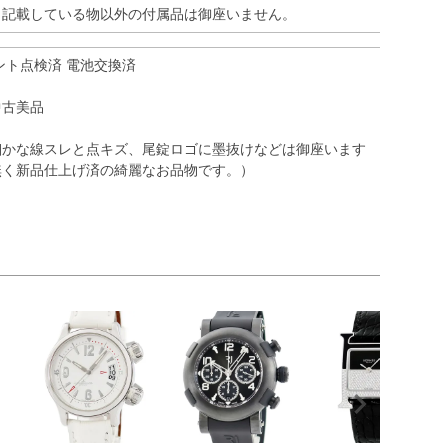
※記載している物以外の付属品は御座いません。
ント点検済 電池交換済
中古美品
細かな線スレと点キズ、尾錠ロゴに墨抜けなどは御座います
無く新品仕上げ済の綺麗なお品物です。）