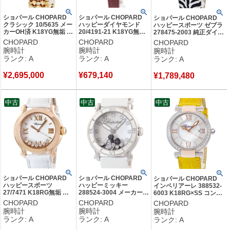
ショパール CHOPARD
ショパール CHOPARD
ショパール CHOPARD
クラシック 10/5635 メー
ハッピーダイヤモンド
ハッピースポーツ ゼブラ
カーOH済 K18YG無垢 純
20/4191-21 K18YG無垢
278475-2003 純正ダイヤ
正ダイヤ&エメラルド シ
純正ダイヤ&ルビー ムー
シマウマ 限定 K18WGベ
CHOPARD
CHOPARD
CHOPARD
ェル レディース 腕時計
ビング レディース 腕時
ゼル レディース 腕時計ク
腕時計
腕時計
腕時計
クオーツ ホワイト 【中
計クオーツ ゴールド
オーツ ブラック 【中古】
ランク: A
ランク: A
ランク: A
古】中古美品
【中古】中古美品
中古美品
¥
2,695,000
¥
679,140
¥
1,789,480
中古
中古
中古
ショパール CHOPARD
ショパール CHOPARD
ショパール CHOPARD
ハッピースポーツ
ハッピーミッキー
インペリアーレ 388532-
27/7471 K18RG無垢 純
288524-3004 メーカー
6003 K18RG×SS コンビ
正ダイヤ スイング ホワ
OH済 純正ダイヤ ホワイ
純正ダイヤ ホワイト シェ
CHOPARD
CHOPARD
CHOPARD
イト 白 レディース 腕時
ト シェル メンズ レディ
ル メンズ レディース 腕
腕時計
腕時計
腕時計
計クオーツ ホワイト
ース 腕時計クオーツ ホ
時計クオーツ シルバー
ランク: A
ランク: A
ランク: A
【中古】中古美品
ワイト 【中古】中古美品
【中古】中古美品