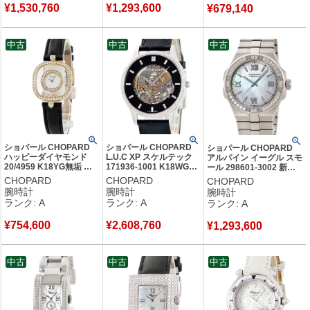
¥
1,530,760
¥
1,293,600
¥
679,140
中古
中古
中古
ショパール CHOPARD
ショパール CHOPARD
ショパール CHOPARD
ハッピーダイヤモンド
L.U.C XP スケルテック
アルパイン イーグル スモ
20/4959 K18YG無垢 純
171936-1001 K18WG無
ール 298601-3002 新品
正ダイヤ ムービング レ
垢 純正ダイヤ ブラック
同様 純正ダイヤ シェル
CHOPARD
CHOPARD
CHOPARD
ディース 腕時計クオーツ
限定28本 メンズ 腕時計
メンズ レディース 腕時計
腕時計
腕時計
腕時計
ホワイト 【中古】中古美
自動巻き ブラック 【中
自動巻き ホワイト 【中
ランク: A
ランク: A
ランク: A
品
古】中古美品
古】中古美品
¥
754,600
¥
2,608,760
¥
1,293,600
中古
中古
中古