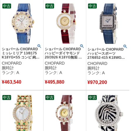
され、紳士淑女にふさわしいラグジュアリーなスイス時計ブランドと
中古
中古
中古
しての地位を確立しています。
創業年：1860年
発祥地：スイス ソンヴィリエ
創業者：ルイ・ユリス・ショパール
ショパール CHOPARD
ショパール CHOPARD
ショパール CHOPARD
ミッレミリア 13/8175
ハッピーダイヤモンド
ハッピースポーツ
K18YG×SS コンビ 純正
20/3926 K18YG無垢 純
27/6852-415 K18WG無
ダイヤ&サファイア デイ
正ダイヤ ムービング シ
垢 純正ダイヤ&ブラック
CHOPARD
CHOPARD
CHOPARD
ト レディース 腕時計ク
ャンパン レディース 腕
ダイヤ スクエア レディー
腕時計
腕時計
腕時計
オーツ ホワイト 【中
時計クオーツ ゴールド
ス 腕時計クオーツ シルバ
ランク: A
ランク: A
ランク: A
古】中古美品
【中古】中古美品
ー 【中古】中古美品
¥
463,540
¥
495,880
¥
970,200
中古
中古
中古