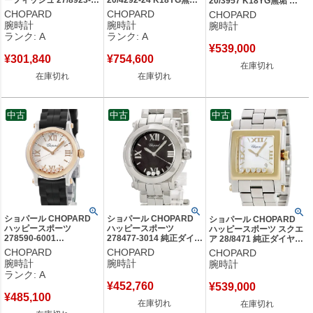
ーフィッシュ 27/8923-
20/4292-24 K18YG無垢
20/3957 K18YG無垢 純
402 純正イエローサファ
純正ダイヤ&カラースト
正ダイヤ ムービングダイ
CHOPARD
CHOPARD
CHOPARD
イア&ルビー レディース
ーン ムービング レディ
ヤモンド レディース 腕時
腕時計
腕時計
腕時計
腕時計クオーツ ネイビー
ース 腕時計クオーツ ホ
計クオーツ ホワイト 【中
ランク: A
ランク: A
【中古】中古美品
ワイト 【中古】中古美品
古】
¥
539,000
¥
301,840
¥
754,600
在庫切れ
在庫切れ
在庫切れ
中古
中古
中古
ショパール CHOPARD
ショパール CHOPARD
ショパール CHOPARD
ハッピースポーツ
ハッピースポーツ
ハッピースポーツ スクエ
278590-6001
278477-3014 純正ダイヤ
ア 28/8471 純正ダイヤ
K18RG×SS コンビ 純正
デイト ローマン バー メ
5P K18YG×SS コンビ シ
CHOPARD
CHOPARD
CHOPARD
ダイヤ ムービングダイヤ
ンズ レディース 腕時計
ェル メンズ 腕時計クオー
腕時計
腕時計
腕時計
レディース 腕時計クオー
クオーツ ブラック 【中
ツ ホワイト 【中古】
ランク: A
ツ ホワイト 【中古】中
古】
¥
452,760
¥
539,000
古美品
¥
485,100
在庫切れ
在庫切れ