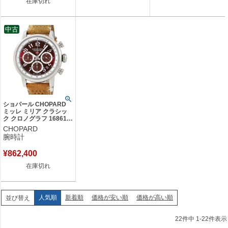
在庫切れ
中古
ショパール CHOPARD
ミッレ ミリア クラシッ
ク クロノグラフ 168619-
3003 デイト タキメータ
CHOPARD
ー 赤 メンズ 腕時計自動
腕時計
巻き レッド 【中古】
¥
862,400
在庫切れ
人気順
新着順
価格が安い順
価格が高い順
並び替え
22
件中
1
-
22
件表示