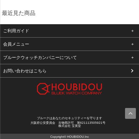
最近見た商品
ご利用ガイド
よくある質問
会員メニュー
支払い・送料
ログイン
ブルークウォッチカンパニーについて
お客様の声
お気に入り
会社概要
お問い合わせはこちら
買取について
カート
店舗案内
メルマガ登録
特定商取引法に基づく表示
新規会員登録
プライバシーポリシー
ブルークはあなたのセキュリティーを守ります
大阪府公安委員会 古物商許可 第621113505921号
株式会社 宝美堂
Copyright© HOUBIDOU.Inc