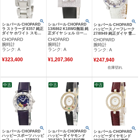
ショパール CHOPARD
ショパール CHOPARD
ショパール CHOPARD
ラ ストラーダ 8357 純正
13/6862 K18WG無垢 純
ハッピースノーフレーク
ダイヤ ホワイト スモー
正ダイヤ シェル ローマ
27/8949 純正ダイヤ 雪の
ルセコンド ローマン レ
ン スクエア レディース
結晶 ホワイト デイト レ
CHOPARD
CHOPARD
CHOPARD
ディース 腕時計クオーツ
腕時計クオーツ シルバー
ディース 腕時計クオーツ
腕時計
腕時計
腕時計
ホワイト 【中古】中古美
【中古】中古美品
ホワイト 【中古】中古美
ランク: A
ランク: A
ランク: A
品
品
¥
323,400
¥
1,207,360
¥
247,940
在庫切れ
中古
中古
中古
ショパール CHOPARD
ショパール CHOPARD
ショパール CHOPARD
ハッピースポーツ ハッピ
ハッピーダイヤモンド
ハッピーダイヤモンド