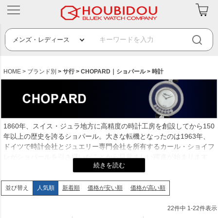
HOME
ブランド別
サ行
CHOPARD｜ショパール
時計
1860年、スイス・ジュラ地方に高精度の時計工房を創設してから150
年以上の歴史を誇るショパール。大きな転機となったのは1963年、
ドイツで時計会社とジュエリー専門会社を所有するカール・ショイフ
レがショパールを引き継いだことから目覚ましい躍進が始まります。
レディース及びジュエリーウォッチ分野を開拓し、1976年には今も
ロングセラーを誇る「ハッピーダイヤモンド」シリーズが誕生。
1988年に「ミッレミリア」、1993年に「ハッピースポーツ」が発表
人気順
新着順
価格が安い順
価格が高い順
並び替え
され、1996年には自社製ムーブメントを製作する「ショパール・マ
ニュファクチュール」を設立。創業者の名を冠す「L.U.C.自社製ムー
22
件中
1
-
22
件表示
ブメント」を搭載した完成度の高い本格的な機械式時計が次々と発表