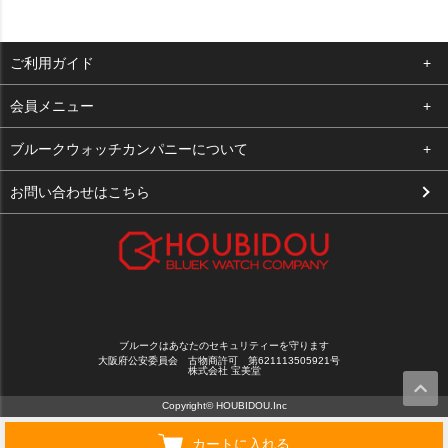
ご利用ガイド
よくある質問
会員メニュー
支払い・送料
ログイン
ブルークウォッチカンパニーについて
お客様の声
お気に入り
会社概要
お問い合わせはこちら
買取について
カート
店舗案内
メルマガ登録
特定商取引法に基づく表示
新規会員登録
プライバシーポリシー
ブルークはあなたのセキュリティーを守ります
大阪府公安委員会 古物商許可 第621113505921号
株式会社 宝美堂
Copyright© HOUBIDOU.Inc
カートに入れる