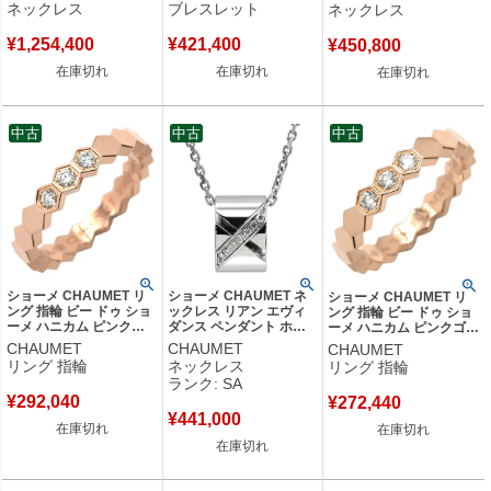
ゴールド 18K 18金 750
5P 5石 5粒 ダイヤモンド
石 5粒 ダイヤモンド
ネックレス
ブレスレット
ネックレス
【中古】
084679-000 【保証書】
083983-000 【保証書】
【中古】
【中古】
¥
1,254,400
¥
421,400
¥
450,800
在庫切れ
在庫切れ
在庫切れ
中古
中古
中古
ショーメ CHAUMET リ
ショーメ CHAUMET ネ
ショーメ CHAUMET リ
ング 指輪 ビー ドゥ ショ
ックレス リアン エヴィ
ング 指輪 ビー ドゥ ショ
ーメ ハニカム ピンクゴ
ダンス ペンダント ホワ
ーメ ハニカム ピンクゴー
ールド #51 Bee My Love
イトゴールド Chaumet
ルド #49 Bee My Love
CHAUMET
CHAUMET
CHAUMET
3P 3石 3粒 ダイヤ 11号
ダイヤ クロスモチーフ
3P 3石 3粒 ダイヤ 9号
リング 指輪
ネックレス
リング 指輪
083361-051 【保証書】
シリンダーフォルム 【中
083361-049 【中古】
ランク: SA
【中古】
古】新品同様品
¥
292,040
¥
272,440
¥
441,000
在庫切れ
在庫切れ
在庫切れ