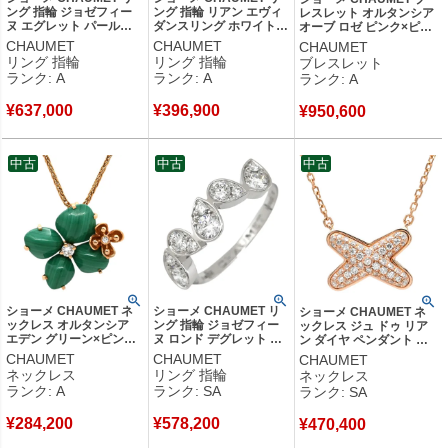
ング 指輪 ジョゼフィー
ング 指輪 リアン エヴィ
レスレット オルタンシア
ヌ エグレット パールホ
ダンスリング ホワイトゴ
オーブ ロゼ ピンク×ピン
ワイト×ホワイトゴール
ールド Liens 750 WG
クゴールド ピンク 750
CHAUMET
CHAUMET
CHAUMET
ド #56(JP16) 白 あこや
18K 18金 12.5号 【中
PG ダイヤ サファイア オ
リング 指輪
リング 指輪
ブレスレット
パール ダイヤ パヴェ
古】中古美品
パール エンジェルスキン
ランク: A
ランク: A
ランク: A
15.5号 083290 【中古】
【中古】中古美品
中古美品
¥
637,000
¥
396,900
¥
950,600
中古
中古
中古
ショーメ CHAUMET ネ
ショーメ CHAUMET リ
ショーメ CHAUMET ネ
ックレス オルタンシア
ング 指輪 ジョゼフィー
ックレス ジュ ドゥ リア
エデン グリーン×ピンク
ヌ ロンド デグレット ホ
ン ダイヤ ペンダント ピ
ゴールド 緑 K18 750 PG
ワイトゴールド
ンクゴールド 750 18K
CHAUMET
CHAUMET
CHAUMET
ダイヤモンド マラカイト
#52(JP12) ダイヤモンド
PG ブリリアントカット
ネックレス
リング 指輪
ネックレス
083144-000 【保証書】
10石 12号 083668 【保
083221 【保証書】 【中
ランク: A
ランク: SA
ランク: SA
【中古】中古美品
証書】 【中古】新品同様
古】新品同様品
品
¥
284,200
¥
578,200
¥
470,400