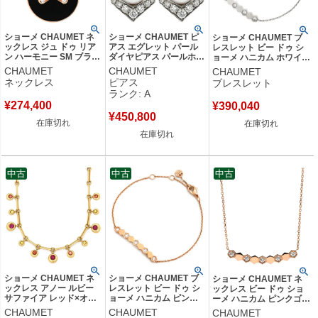
ショーメ CHAUMET ネ
ショーメ CHAUMET ピ
ショーメ CHAUMET ブ
ックレス ジュ ドゥ リア
アス エグレット パール
レスレット ビー ドゥ シ
ン ハーモニー SM ブラッ
ダイヤピアス パールホワ
ョーメ ハニカム ホワイト
ク×ピンクゴールド メダ
イト×ホワイトゴールド
ゴールド Bee My Love 5
CHAUMET
CHAUMET
CHAUMET
ル 750 18K PG ダイヤ オ
K18 Au750 V字型 ダイヤ
石 ダイヤ 084850-000
ネックレス
ピアス
ブレスレット
ニキス 084426 【保証
【中古】中古美品
【中古】
ランク: A
書】 【中古】
¥
274,400
¥
390,040
¥
450,800
在庫切れ
在庫切れ
在庫切れ
中古
中古
中古
ショーメ CHAUMET ネ
ショーメ CHAUMET ブ
ショーメ CHAUMET ネ
ックレス アノー ルビー
レスレット ビー ドゥ シ
ックレス ビー ドゥ ショ
サファイア レッド×オレ
ョーメ ハニカム ピンク
ーメ ハニカム ピンクゴー
ンジ×イエロー×イエロー
ゴールド Bee My Love
ルド Bee My Love 5P 5
CHAUMET
CHAUMET
CHAUMET