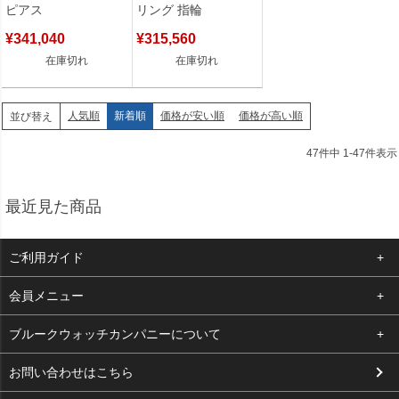
ム 083985-000 【保証
18金 ダイヤ リアン ドゥ
ピアス
リング 指輪
書】 【中古】
リング クロスモチーフ
11号 【中古】
¥
341,040
¥
315,560
在庫切れ
在庫切れ
人気順
新着順
価格が安い順
価格が高い順
並び替え
47
件中
1
-
47
件表示
最近見た商品
ご利用ガイド
よくある質問
会員メニュー
支払い・送料
ログイン
ブルークウォッチカンパニーについて
お客様の声
お気に入り
会社概要
お問い合わせはこちら