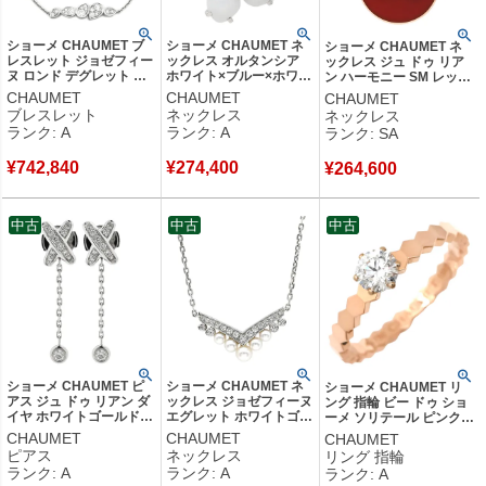
ショーメ CHAUMET ブ
ショーメ CHAUMET ネ
ショーメ CHAUMET ネ
レスレット ジョゼフィー
ックレス オルタンシア
ックレス ジュ ドゥ リア
ヌ ロンド デグレット ホ
ホワイト×ブルー×ホワイ
ン ハーモニー SM レッド
ワイトゴールド ダイヤモ
トゴールド 白 青 K18
×ピンクゴールド 赤 カー
CHAUMET
CHAUMET
CHAUMET
ンド ブリリアントカット
750 WG ダイヤモンド カ
ネリアン メダル 750 18K
ブレスレット
ネックレス
ネックレス
16石 083861 【中古】中
ルセドニー サファイア
PG ダイヤ 084428 【中
ランク: A
ランク: A
ランク: SA
古美品
【中古】中古美品
古】新品同様品
¥
742,840
¥
274,400
¥
264,600
中古
中古
中古
ショーメ CHAUMET ピ
ショーメ CHAUMET ネ
ショーメ CHAUMET リ
アス ジュ ドゥ リアン ダ
ックレス ジョゼフィーヌ
ング 指輪 ビー ドゥ ショ
イヤ ホワイトゴールド
エグレット ホワイトゴー
ーメ ソリテール ピンクゴ
750 18K WG 【中古】中
ルド K18 750 WG ダイヤ
ールド #51(JP11) Bee
CHAUMET
CHAUMET
CHAUMET
古美品
モンド アコヤパール
My Love ダイヤ 10.5号
ピアス
ネックレス
リング 指輪
084966 【保証書】 【中
J4NG00 【中古】中古美
ランク: A
ランク: A
ランク: A
古】中古美品
品