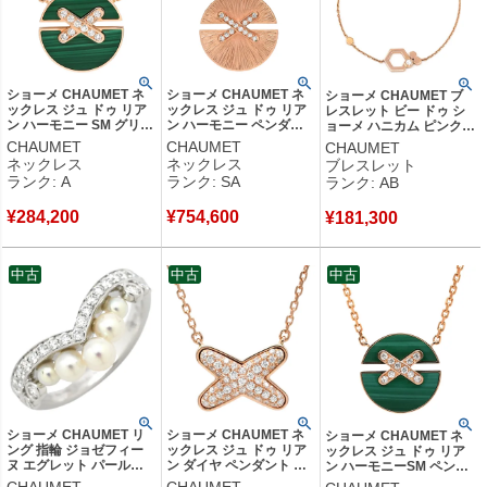
ショーメ CHAUMET ネ
ショーメ CHAUMET ネ
ショーメ CHAUMET ブ
ックレス ジュ ドゥ リア
ックレス ジュ ドゥ リア
レスレット ビー ドゥ シ
ン ハーモニー SM グリー
ン ハーモニー ペンダン
ョーメ ハニカム ピンクゴ
ン×ピンクゴールド 緑 マ
ト ピンクゴールド 18K
ールド Bee My Love 1P
CHAUMET
CHAUMET
CHAUMET
ラカイト ダイヤ メダル
750PG ダイヤ 084646
1石 1粒 ダイヤモンド
ネックレス
ネックレス
ブレスレット
750 18K PG 084427
【保証書】 【中古】新品
【中古】中古品
ランク: A
ランク: SA
ランク: AB
【保証書】 【中古】中古
同様品
美品
¥
284,200
¥
754,600
¥
181,300
中古
中古
中古
ショーメ CHAUMET リ
ショーメ CHAUMET ネ
ショーメ CHAUMET ネ
ング 指輪 ジョゼフィー
ックレス ジュ ドゥ リア
ックレス ジュ ドゥ リア
ヌ エグレット パールホ
ン ダイヤ ペンダント ピ
ン ハーモニーSM ペンダ
ワイト×ホワイトゴール
ンクゴールド 750 18K
ント グリーン×ピンクゴ