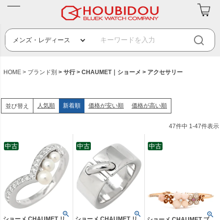
HOME
ブランド別
サ行
CHAUMET｜ショーメ
アクセサリー
人気順
新着順
価格が安い順
価格が高い順
並び替え
47
件中
1
-
47
件表示
中古
中古
中古
ショーメ CHAUMET リ
ショーメ CHAUMET リ
ショーメ CHAUMET ブ