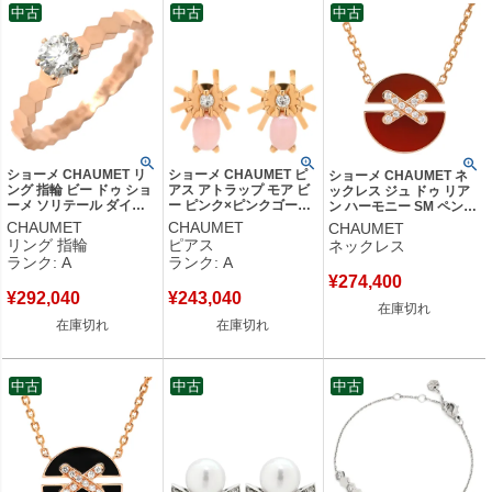
中古
中古
中古
ショーメ CHAUMET リ
ショーメ CHAUMET ピ
ショーメ CHAUMET ネ
ング 指輪 ビー ドゥ ショ
アス アトラップ モア ビ
ックレス ジュ ドゥ リア
ーメ ソリテール ダイヤ
ー ピンク×ピンクゴール
ン ハーモニー SM ペンダ
ピンクゴールド
ド ハチモチーフ 蜂 オパ
ント レッド×ピンクゴー
CHAUMET
CHAUMET
CHAUMET
#51(JP11) Bee My Love
ール ダイヤモンド 【中
ルド 750 18K PG ダイヤ
リング 指輪
ピアス
ネックレス
10.5号 J4NG00 【中古】
古】中古美品
カーネリアン 赤 084428
ランク: A
ランク: A
中古美品
【保証書】 【中古】
¥
274,400
¥
292,040
¥
243,040
在庫切れ
在庫切れ
在庫切れ
中古
中古
中古