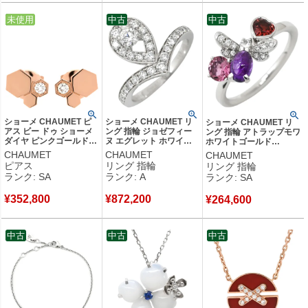
中古
未使用
中古
中古
ショーメ CHAUMET ピ
ショーメ CHAUMET リ
ショーメ CHAUMET リ
アス ビー ドゥ ショーメ
ング 指輪 ジョゼフィー
ング 指輪 アトラップモワ
ダイヤ ピンクゴールド 1
ヌ エグレット ホワイト
ホワイトゴールド
石 ビーマイラブ ハニカ
ゴールド #50(JP10) ダイ
#53(JP13) 750 WG 18K
CHAUMET
CHAUMET
CHAUMET
ム 083985-000 【保証
ヤモンド ブリリアントカ
マルチストーン ミツバチ
ピアス
リング 指輪
リング 指輪
書】 【中古】新品同様品
ット パヴェ 9.5号
12.5号 【中古】新品同様
ランク: SA
ランク: A
ランク: SA
083510 【中古】中古美
品
品
¥
352,800
¥
872,200
¥
264,600
中古
中古
中古