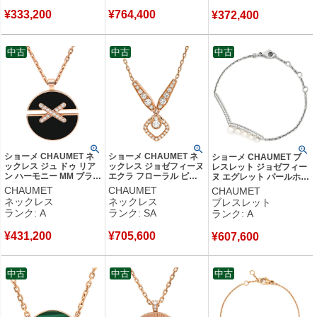
¥
333,200
¥
764,400
¥
372,400
中古
中古
中古
ショーメ CHAUMET ネ
ショーメ CHAUMET ネ
ショーメ CHAUMET ブ
ックレス ジュ ドゥ リア
ックレス ジョゼフィーヌ
レスレット ジョゼフィー
ン ハーモニー MM ブラッ
エクラ フローラル ピン
ヌ エグレット パールホワ
ク×ピンクゴールド メダ
クゴールド ダイヤモンド
イト×ホワイトゴールド
CHAUMET
CHAUMET
CHAUMET
ル 750 18K PG ダイヤ オ
ブリリアントカット パヴ
JOSEPHINE ダイヤモン
ネックレス
ネックレス
ブレスレット
ニキス 【中古】中古美品
ェ 082671 【中古】新品
ド 5Pパール 【保証書】
ランク: A
ランク: SA
ランク: A
同様品
【中古】中古美品
¥
431,200
¥
705,600
¥
607,600
中古
中古
中古