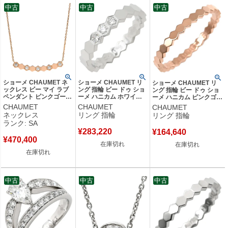
中古
中古
中古
ショーメ CHAUMET ネ
ショーメ CHAUMET リ
ショーメ CHAUMET リ
ックレス ビー マイ ラブ
ング 指輪 ビー ドゥ ショ
ング 指輪 ビー ドゥ ショ
ペンダント ピンクゴール
ーメ ハニカム ホワイト
ーメ ハニカム ピンクゴー
ド Chaumet Bee My
ゴールド #54 Bee My
ルド #59 Bee My Love
CHAUMET
CHAUMET
CHAUMET
Love ダイヤ 5粒 ハニカ
Love 3P 3石 3粒 ダイヤ
18号 081931-059 【保証
ネックレス
リング 指輪
リング 指輪
ムモチーフ 083983 【中
14号 083360-054 【中
書】 【中古】
ランク: SA
古】新品同様品
古】
¥
283,220
¥
164,640
¥
470,400
在庫切れ
在庫切れ
在庫切れ
中古
中古
中古