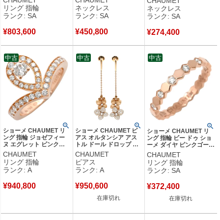
CHAUMET
CHAUMET
CHAUMET
ド #55(JP15) 白 あこや
PG ブリリアントカット
ールド 緑 750PG ダイヤ
リング 指輪
ネックレス
ネックレス
パール ダイヤ パヴェ 14
083221 【中古】新品同
マラカイト マット
ランク: SA
ランク: SA
ランク: SA
号 083292 【中古】新品
様品
084427 【中古】新品同
同様品
様品
¥
803,600
¥
450,800
¥
274,400
中古
中古
中古
ショーメ CHAUMET リ
ショーメ CHAUMET ピ
ショーメ CHAUMET リ
ング 指輪 ジョゼフィー
アス オルタンシア アス
ング 指輪 ビー ドゥ ショ
ヌ エグレット ピンクゴ
トル ドール ドロップ ピ
ーメ ダイヤ ピンクゴール
ールド #50(JP10) ダイヤ
ンクゴールド Au750
ド #46(JP6) ビーマイラ
CHAUMET
CHAUMET
CHAUMET
モンド ブリリアントカッ
18K アジサイ 紫陽花モチ
ブ ハニカム 6号 081933
リング 指輪
ピアス
リング 指輪
ト 10号 083511 【中古】
ーフ 083139-000 【中
【箱】 【中古】新品同様
ランク: A
ランク: A
ランク: SA
中古美品
古】中古美品
品
¥
940,800
¥
950,600
¥
372,400
在庫切れ
在庫切れ