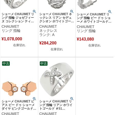
ショーメ CHAUMET リ
ショーメ CHAUMET ネ
ショーメ CHAUMET リ
ング 指輪 ジョゼフィー
ックレス リアン セデュ
ング 指輪 ビー ドゥ ショ
ヌ コレクション ティア
クシオン ホワイトゴール
ーメ ホワイトゴールド
ラ ダイヤリング ホワイ
ド ダイヤ パヴェ K18WG
#49(JP9) ビーマイラブ
CHAUMET
CHAUMET
CHAUMET
トゴールド Chaumet
Au750 18K 18金 リボン
ハニカム 9号 081930-
リング 指輪
ネックレス
リング 指輪
750 18K 18金 9号 【箱】
モチーフ 084008 【中
049 【箱】 【中古】
ランク: A
【中古】
古】中古美品
¥
1,078,000
¥
143,080
¥
284,200
在庫切れ
在庫切れ
在庫切れ
中古
中古
ショーメ CHAUMET ピ
ショーメ CHAUMET リ
アス ビー ドゥ ショーメ
ング 指輪 リアン ホワイ
ダイヤ ピンクゴールド 1
トゴールド ＃51
石 ビーマイラブ ハニカ
Chaumet 750 WG 18K
CHAUMET
CHAUMET