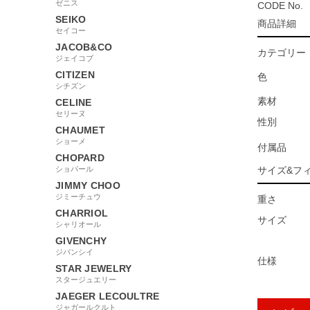
ゼニス
CODE No.
SEIKO
商品詳細
セイコー
JACOB&CO
カテゴリー
ジェイコブ
CITIZEN
色
シチズン
素材
CELINE
セリーヌ
性別
CHAUMET
ショーメ
付属品
CHOPARD
ショパール
サイズ&フ
JIMMY CHOO
ジミーチュウ
重さ
CHARRIOL
サイズ
シャリオール
GIVENCHY
ジバンシイ
仕様
STAR JEWELRY
スタージュエリー
JAEGER LECOULTRE
ジャガールクルト