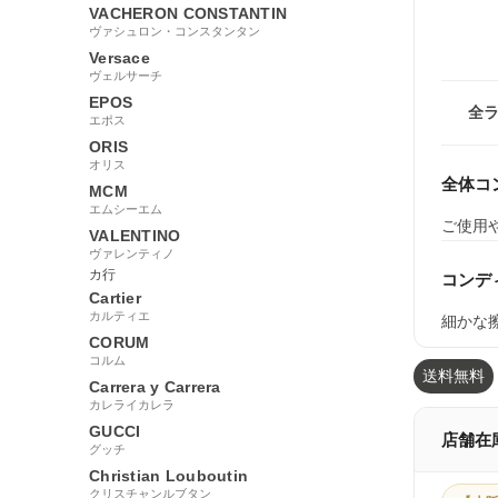
VACHERON CONSTANTIN
ヴァシュロン・コンスタンタン
Versace
ヴェルサーチ
EPOS
全
エポス
ORIS
オリス
全体コ
MCM
エムシーエム
ご使用
VALENTINO
ヴァレンティノ
カ行
コンデ
Cartier
カルティエ
細かな
CORUM
コルム
送料無料
Carrera y Carrera
カレライカレラ
GUCCI
店舗在
グッチ
Christian Louboutin
クリスチャンルブタン