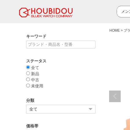
HOME
ブ
キーワード
ステータス
全て
新品
中古
未使用
分類
価格帯