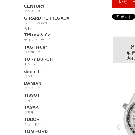
レビュ
CENTURY
センチュリー
GIRARD PERREGAUX
ジラールペルゴ
265491
タ行
Tiffany & Co
ティファニー
TAG Heuer
タグホイヤー
TORY BURCH
トリーバーチ
dunhill
ダンヒル
DAMIANI
ダミアーニ
TISSOT
ティソ
TASAKI
タサキ
TUDOR
チュードル
TOM FORD