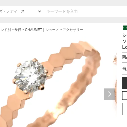
中
ランド別
サ行
CHAUMET｜ショーメ
アクセサリー
シ
ソ
L
商
当