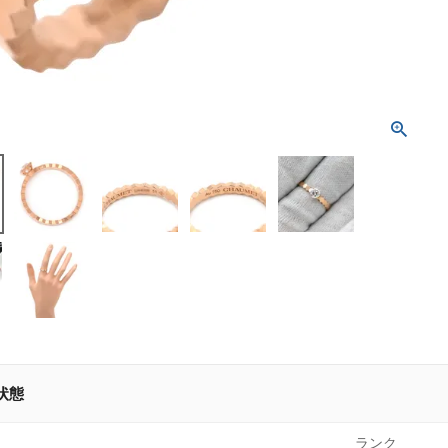
状態
ランク