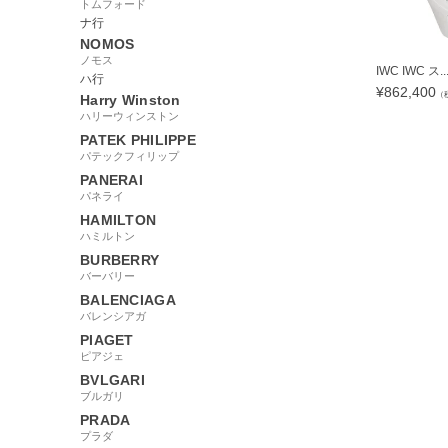
トムフォード
ナ行
NOMOS
ノモス
IWC IWC ス..
ハ行
¥
862,400
（
Harry Winston
ハリーウィンストン
PATEK PHILIPPE
パテックフィリップ
PANERAI
265491
パネライ
HAMILTON
ハミルトン
BURBERRY
バーバリー
BALENCIAGA
バレンシアガ
PIAGET
ピアジェ
BVLGARI
ブルガリ
PRADA
プラダ