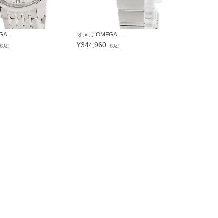
A...
オメガ OMEGA...
オメガ OMEG
¥
344,960
¥
1,207,3
税込）
（税込）