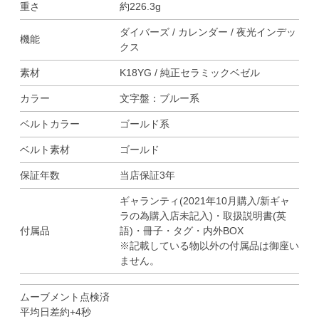
重さ
約226.3g
ダイバーズ / カレンダー / 夜光インデッ
機能
クス
素材
K18YG / 純正セラミックベゼル
カラー
文字盤：ブルー系
ベルトカラー
ゴールド系
ベルト素材
ゴールド
保証年数
当店保証3年
ギャランティ(2021年10月購入/新ギャ
ラの為購入店未記入)・取扱説明書(英
付属品
語)・冊子・タグ・内外BOX
※記載している物以外の付属品は御座い
ません。
ムーブメント点検済
平均日差約+4秒