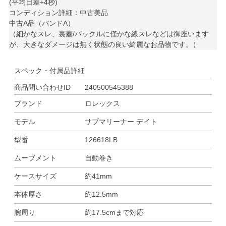
(平均日差+4秒)
コンディション詳細：中古美品
中古A品（バンドA）
（細かなスレ、裏蓋/バックルに僅かな線スレなどは御座います
が、大きなダメージは無く状態の良い綺麗なお品物です。）
スペック・付属品詳細
商品問い合わせID
240500545388
ブランド
ロレックス
モデル
サブマリーナー デイト
型番
126618LB
ムーブメント
自動巻き
ケースサイズ
約41mm
本体厚さ
約12.5mm
腕周り
約17.5cmまで対応