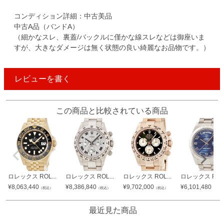
コンディション詳細：中古美品
中古A品（バンドA）
（細かなスレ、裏蓋/バックルに僅かな線スレなどは御座いま
すが、大きなダメージは無く状態の良い綺麗なお品物です。）
レビューを書く
この商品と比較されている商品
ロレックス ROL...
ロレックス ROL...
ロレックス ROL...
ロレックス ROL.
¥
8,063,440
¥
8,386,840
¥
9,702,000
¥
6,101,480
（税込）
（税込）
（税込）
（税込
最近見た商品