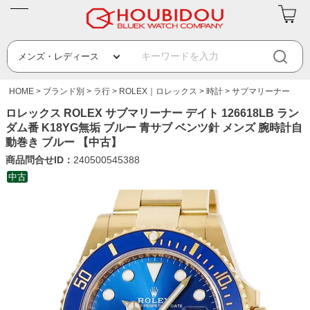
HOME
ブランド別
ラ行
ROLEX｜ロレックス
時計
サブマリーナー
ロレックス ROLEX サブマリーナー デイト 126618LB ラン
ダム番 K18YG無垢 ブルー 青サブ ベンツ針 メンズ 腕時計自
動巻き ブルー 【中古】
商品問合せID：
240500545388
中古