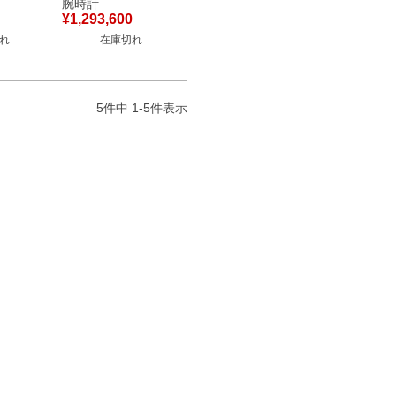
腕時計
計自動巻
ンズ 腕時計自動巻き
¥
1,293,600
【中古】
ブラック 【中古】
れ
在庫切れ
5
件中
1
-
5
件表示