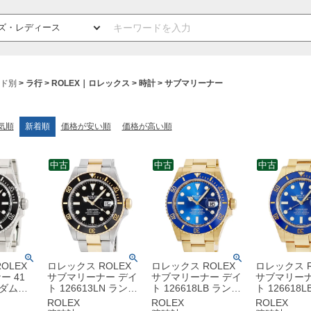
ド別
ラ行
ROLEX｜ロレックス
時計
サブマリーナー
気順
新着順
価格が安い順
価格が高い順
中古
中古
中古
OLEX
ロレックス ROLEX
ロレックス ROLEX
ロレックス R
ー 41
サブマリーナー デイ
サブマリーナー デイ
サブマリーナ
ンダム番
ト 126613LN ランダ
ト 126618LB ランダ
ト 126618
 逆回転防
ム番 K18YG×SS コ
ム番 K18YG無垢 ブ
ム番 K18Y
ROLEX
ROLEX
ROLEX
ンツ針 メ
ンビ ブラック ベンツ
ルー 青サブ ベンツ針
ルー 青サブ