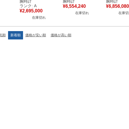
腕時計
腕時計
腕時計
自動巻き
針 メンズ 腕時計自動
メンズ 腕時計自動巻
メンズ 腕時
ランク: A
¥
6,554,240
¥
6,856,080
中古】中
巻き ブラック 【中
き ブルー 【中古】
き ブルー 
¥
2,695,000
在庫切れ
在庫切
古】中古美品
在庫切れ
気順
新着順
価格が安い順
価格が高い順