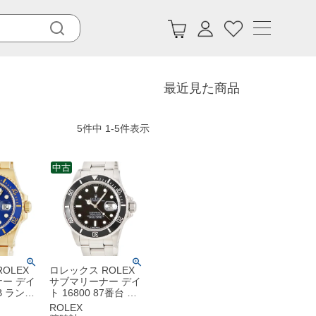
最近見た商品
5
件中
1
-
5
件表示
中古
OLEX
ロレックス ROLEX
ー デイ
サブマリーナー デイ
LB ランダ
ト 16800 87番台 黒
G無垢 ブ
ブラック オイスター
ROLEX
 ベンツ針
ブレス ダイバーズ メ