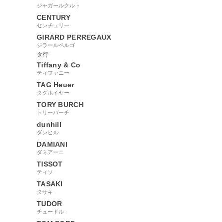
ジャガールクルト
CENTURY
センチュリー
GIRARD PERREGAUX
ジラールペルゴ
タ行
Tiffany & Co
ティファニー
TAG Heuer
タグホイヤー
TORY BURCH
トリーバーチ
dunhill
ダンヒル
DAMIANI
ダミアーニ
TISSOT
ティソ
TASAKI
タサキ
TUDOR
チュードル