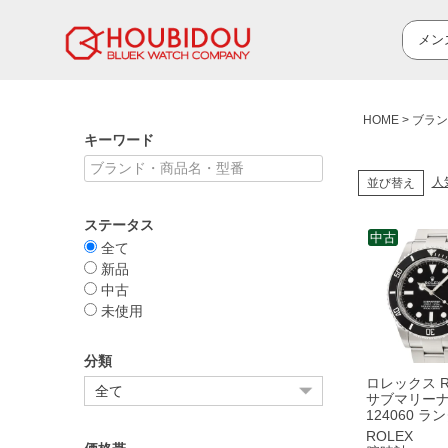
HOME
ブラン
キーワード
人
並び替え
ステータス
中古
全て
新品
中古
未使用
分類
ロレックス R
サブマリーナ
124060 ラ
ブラック 黒
ROLEX
止ベゼル ベ