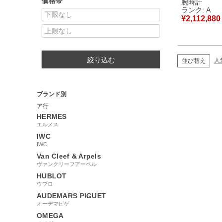
価格帯
腕時計
ンズ 腕時計
ランク: A
ブラック 【
¥
2,112,880
古美品
絞り込む
人
並び替え
ブランド別
ア行
HERMES
エルメス
IWC
IWC
Van Cleef & Arpels
ヴァンクリーフアーペル
HUBLOT
ウブロ
AUDEMARS PIGUET
オーデマピゲ
OMEGA