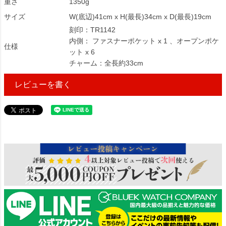
重さ
1350g
サイズ
W(底辺)41cm x H(最長)34cm x D(最長)19cm
刻印：TR1142
内側： ファスナーポケット x 1 、オープンポケ
仕様
ット x 6
チャーム：全長約33cm
レビューを書く
238764