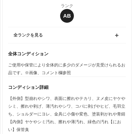
ランク
AB
全ランクを見る
全体コンディション
ご使用や保管により全体的に多少のダメージが見受けられるお
品です。※画像、コメント欄参照
コンディション詳細
【外側】型崩れやシワ、表面に擦れやテカリ、ヌメ皮にヤケや
シミ、擦れや剥げ、薄汚れやシワ、コバに剥げやヒビ、毛羽立
ち、ショルダーにヨレ、金具に小傷や変色、塗装剥がれや青錆
【内側】ヤケやシミ汚れ、擦れや薄汚れ、緑色の汚れ【にお
い】保管臭