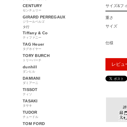
CENTURY
サイズ&フ
センチュリー
GIRARD PERREGAUX
重さ
ジラールペルゴ
サイズ
タ行
Tiffany & Co
ティファニー
仕様
TAG Heuer
タグホイヤー
TORY BURCH
トリーバーチ
レビュ
dunhill
ダンヒル
DAMIANI
ダミアーニ
294000
TISSOT
ティソ
TASAKI
タサキ
TUDOR
チュードル
TOM FORD