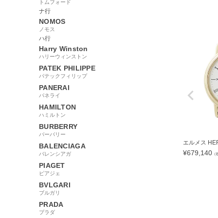
トムフォード
ナ行
NOMOS
ノモス
ハ行
Harry Winston
ハリーウィンストン
PATEK PHILIPPE
パテックフィリップ
PANERAI
パネライ
HAMILTON
ハミルトン
BURBERRY
バーバリー
エルメス HERM
BALENCIAGA
¥
679,140
バレンシアガ
（
PIAGET
ピアジェ
BVLGARI
ブルガリ
294000
PRADA
プラダ