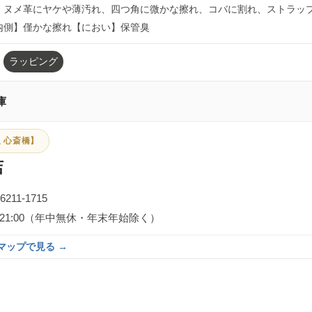
】ヌメ革にヤケや薄汚れ、四つ角に微かな擦れ、コバに割れ、ストラッ
内側】僅かな擦れ【におい】保管臭
ラッピング
庫
 心斎橋】
店
-6211-1715
0～21:00（年中無休・年末年始除く）
eマップで見る →