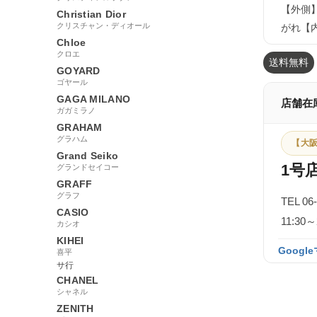
【外側
Christian Dior
クリスチャン・ディオール
がれ【
Chloe
クロエ
送料無料
GOYARD
ゴヤール
GAGA MILANO
店舗在
ガガミラノ
GRAHAM
グラハム
【大阪
Grand Seiko
1号
グランドセイコー
GRAFF
グラフ
TEL 06
CASIO
11:3
カシオ
KIHEI
Googl
喜平
サ行
CHANEL
シャネル
ZENITH