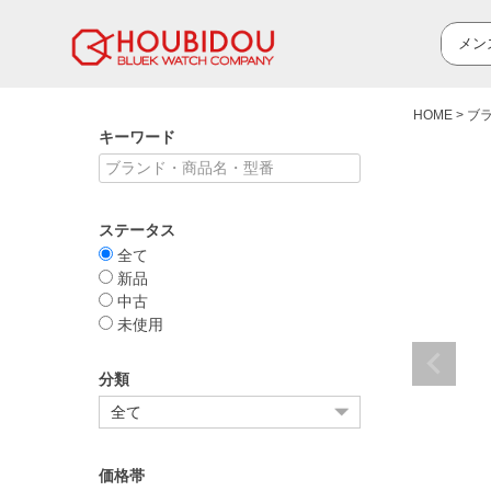
HOME
ブ
キーワード
ステータス
全て
新品
中古
未使用
分類
価格帯