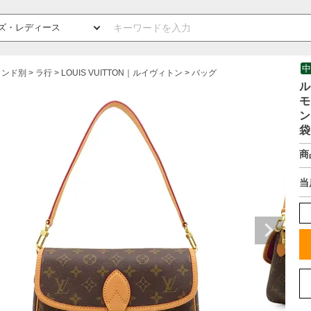
中
ランド別
ラ行
LOUIS VUITTON｜ルイヴィトン
バッグ
ル
モ
ン
袋
商
当