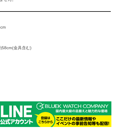
9cm
8cm(金具含む)