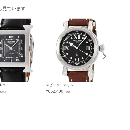
も見ています
M...
スピーク・マリン ...
ブライトリング
¥
862,400
¥
485,100
税込）
（税込）