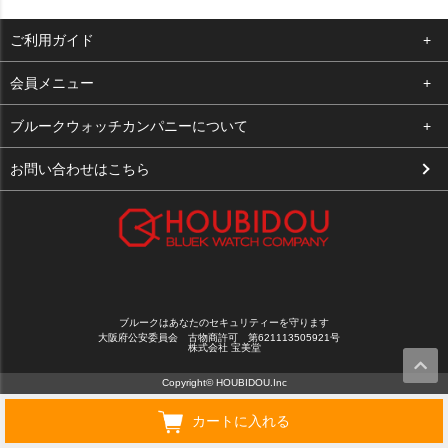
ご利用ガイド
よくある質問
会員メニュー
支払い・送料
ログイン
ブルークウォッチカンパニーについて
お客様の声
お気に入り
会社概要
お問い合わせはこちら
買取について
カート
店舗案内
メルマガ登録
特定商取引法に基づく表示
新規会員登録
プライバシーポリシー
ブルークはあなたのセキュリティーを守ります
大阪府公安委員会 古物商許可 第621113505921号
株式会社 宝美堂
Copyright© HOUBIDOU.Inc
カートに入れる