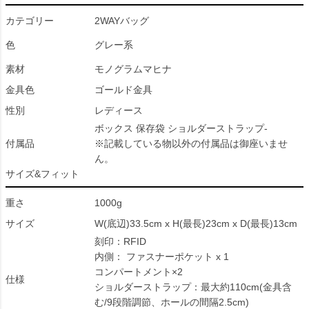
カテゴリー
2WAYバッグ
色
グレー系
素材
モノグラムマヒナ
金具色
ゴールド金具
性別
レディース
ボックス 保存袋 ショルダーストラップ-
付属品
※記載している物以外の付属品は御座いませ
ん。
サイズ&フィット
重さ
1000g
サイズ
W(底辺)33.5cm x H(最長)23cm x D(最長)13cm
刻印：RFID
内側： ファスナーポケット x 1
コンパートメント×2
仕様
ショルダーストラップ：最大約110cm(金具含
む/9段階調節、ホールの間隔2.5cm)