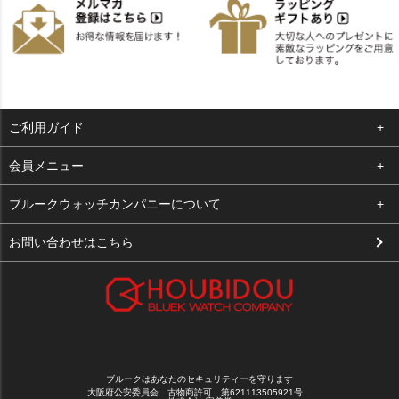
ご利用ガイド
よくある質問
会員メニュー
支払い・送料
ログイン
ブルークウォッチカンパニーについて
お客様の声
お気に入り
会社概要
お問い合わせはこちら
買取について
カート
店舗案内
メルマガ登録
特定商取引法に基づく表示
新規会員登録
プライバシーポリシー
ブルークはあなたのセキュリティーを守ります
大阪府公安委員会 古物商許可 第621113505921号