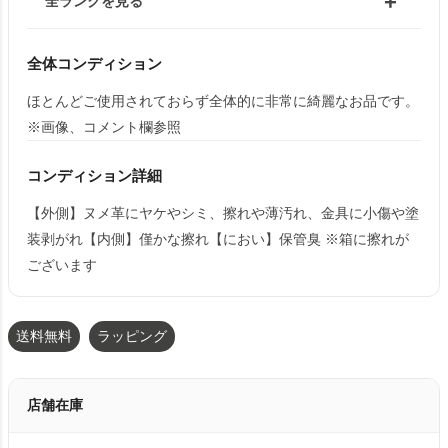
全ランクを見る
全体コンディション
ほとんどご使用されておらず全体的に非常に綺麗なお品です。
※画像、コメント欄参照
コンディション詳細
【外側】ヌメ革にヤケやシミ、擦れや薄汚れ、金具に小傷や塗
装剥がれ【内側】僅かな擦れ【におい】保管臭 ※箱に擦れが
ございます
送料無料
ラッピング
店舗在庫