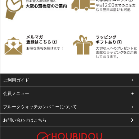
ご利用ガイド
よくある質問
会員メニュー
支払い・送料
ログイン
ブルークウォッチカンパニーについて
お客様の声
お気に入り
会社概要
お問い合わせはこちら
買取について
カート
店舗案内