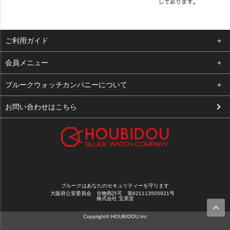
ご利用ガイド
よくある質問
会員メニュー
支払い・送料
ログイン
ブルークウォッチカンパニーについて
お客様の声
お気に入り
会社概要
お問い合わせはこちら
買取について
カート
店舗案内
メルマガ登録
特定商取引法に基づく表示
新規会員登録
プライバシーポリシー
ブルークはあなたのセキュリティーを守ります
大阪府公安委員会 古物商許可 第621113505921号
株式会社 宝美堂
Copyright© HOUBIDOU.Inc