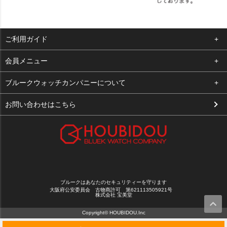
ご利用ガイド
よくある質問
会員メニュー
支払い・送料
ログイン
ブルークウォッチカンパニーについて
お客様の声
お気に入り
会社概要
お問い合わせはこちら
買取について
カート
店舗案内
メルマガ登録
特定商取引法に基づく表示
新規会員登録
プライバシーポリシー
ブルークはあなたのセキュリティーを守ります
大阪府公安委員会 古物商許可 第621113505921号
株式会社 宝美堂
Copyright© HOUBIDOU.Inc