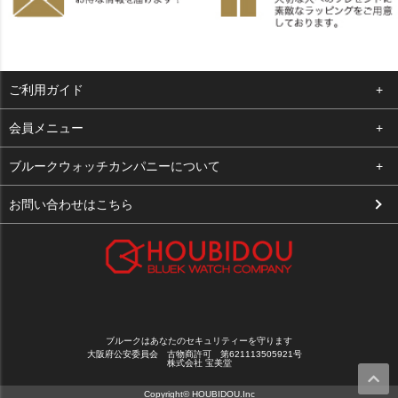
ご利用ガイド
よくある質問
会員メニュー
支払い・送料
ログイン
ブルークウォッチカンパニーについて
お客様の声
お気に入り
会社概要
お問い合わせはこちら
買取について
カート
店舗案内
メルマガ登録
特定商取引法に基づく表示
新規会員登録
プライバシーポリシー
ブルークはあなたのセキュリティーを守ります
大阪府公安委員会 古物商許可 第621113505921号
株式会社 宝美堂
Copyright© HOUBIDOU.Inc