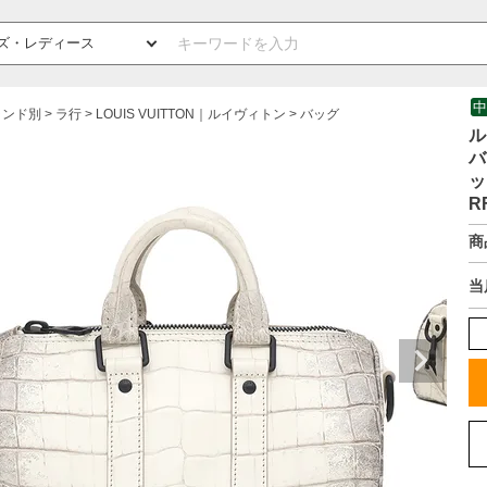
中
ランド別
ラ行
LOUIS VUITTON｜ルイヴィトン
バッグ
ル
バ
ッ
R
商
当