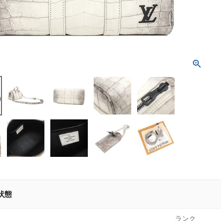
状態
ランク