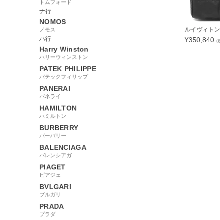
トムフォード
ナ行
NOMOS
ルイヴィトン L
ノモス
ハ行
¥
350,840
（
Harry Winston
ハリーウィンストン
PATEK PHILIPPE
パテックフィリップ
PANERAI
2209455
パネライ
HAMILTON
ハミルトン
BURBERRY
バーバリー
BALENCIAGA
バレンシアガ
PIAGET
ピアジェ
BVLGARI
ブルガリ
PRADA
プラダ