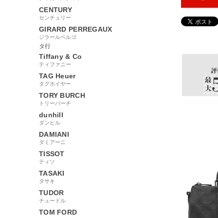
CENTURY
センチュリー
GIRARD PERREGAUX
2209455
ジラールペルゴ
タ行
Tiffany & Co
ティファニー
TAG Heuer
タグホイヤー
TORY BURCH
トリーバーチ
dunhill
ダンヒル
DAMIANI
ダミアーニ
TISSOT
ティソ
TASAKI
タサキ
TUDOR
チュードル
TOM FORD