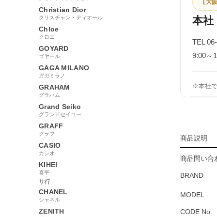
【大阪
Christian Dior
クリスチャン・ディオール
本社
Chloe
クロエ
TEL 06
GOYARD
9:00
ゴヤール
GAGA MILANO
ガガミラノ
※本社
GRAHAM
グラハム
Grand Seiko
グランドセイコー
GRAFF
グラフ
商品説明
CASIO
カシオ
商品問い合わ
KIHEI
喜平
BRAND
サ行
CHANEL
MODEL
シャネル
ZENITH
CODE No.