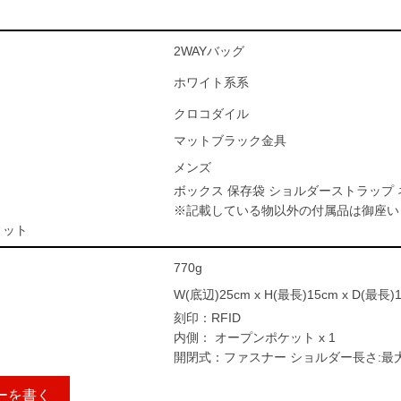
2WAYバッグ
ホワイト系系
クロコダイル
マットブラック金具
メンズ
ボックス 保存袋 ショルダーストラップ
※記載している物以外の付属品は御座い
ィット
770g
W(底辺)25cm x H(最長)15cm x D(最長)
刻印：RFID
内側： オープンポケット x 1
開閉式：ファスナー ショルダー長さ:最大約
ーを書く