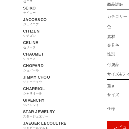
ゼニス
商品詳細
SEIKO
セイコー
カテゴリー
JACOB&CO
ジェイコブ
色
CITIZEN
シチズン
素材
CELINE
金具色
セリーヌ
性別
CHAUMET
ショーメ
付属品
CHOPARD
ショパール
サイズ&フ
JIMMY CHOO
ジミーチュウ
重さ
CHARRIOL
シャリオール
サイズ
GIVENCHY
ジバンシイ
仕様
STAR JEWELRY
スタージュエリー
JAEGER LECOULTRE
レビュ
ジャガールクルト