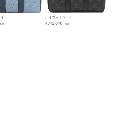
イ...
ルイヴィトン LO...
ルイヴィトン 
¥
341,040
¥
258,720
税込）
（税込）