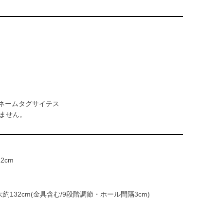
 ネームタグサイテス
ません。
12cm
132cm(金具含む/9段階調節・ホール間隔3cm)