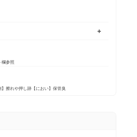
ト欄参照
側】擦れや押し跡【におい】保管臭