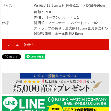
サイズ
W(底辺)12.5cm x H(最長)12cm x D(最長)6cm
刻印：RFID
内側： オープンポケット x 1
仕様
開閉式：ファスナー コンパートメント×2
ストラップの長さ：最大約116cm(金具を含む/5
段階調節可・ホール間隔2.5cm)
レビューを書く
212036