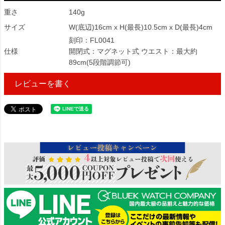
重さ
140g
サイズ
W(底辺)16cm x H(最長)10.5cm x D(最長)4cm
刻印：FL0041
仕様
開閉式：マグネット式 ウエスト：最大約
89cm(5段階調節可)
レビューを書く
56127