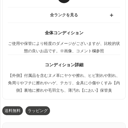
全ランクを見る
全体コンディション
ご使用や保管により軽度のダメージがございますが、比較的状
態の良いお品です。※画像、コメント欄参照
コンディション詳細
【外側】付属品を含むヌメ革にヤケや擦れ、ヒビ割れや割れ、
角周りやフチに擦れやハゲ、テカリ、金具に小傷やくすみ【内
側】裏地に擦れや毛羽立ち、薄汚れ【におい】保管臭
送料無料
ラッピング