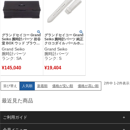
いその圧倒的な技術力から生まれたタイムピースは、一生モノの時計
をお探しの方におすすめです。
創業年：1960年
発祥地：日本 長野県
創業者：中村恒也
グランドセイコー Grand
グランドセイコー Grand
Seiko 腕時計パーツ 岩谷
Seiko 腕時計パーツ 純正
堂 BOX ウッド ブラウン
クロコダイル パールホワ
新品同様 岩谷堂箪笥 伝
イト 未使用 替え クロコ
Grand Seiko
Grand Seiko
統工芸品 中千家具製作所
ベルト バンド ストラッ
腕時計パーツ
腕時計パーツ
時計 箱 収納 漆塗り ブラ
プ 20ｍｍ パールホワイ
ランク: SA
ランク: S
ウン 【中古】新品同様品
ト 【中古】未使用保管品
¥
145,040
¥
19,404
2
件中
1
-
2
件表示
人気順
新着順
価格が安い順
価格が高い順
並び替え
最近見た商品
ご利用ガイド
よくある質問
会員メニュー