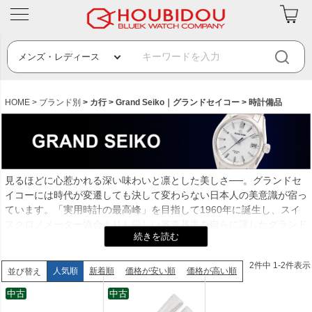
HOME
ブランド別
カ行
Grand Seiko｜グランドセイコー
時計備品
見るほどに心惹かれる深い味わいと凛とした美しさ──。グランドセ
イコーには時代が変遷しても決して変わらない日本人の美意識が宿っ
ています。「実用時計の最高峰」を目指して1960年に誕生し、スイ
スクロノメーター協会よりも厳しい審査基準を自らに課したグランド
セイコーは絶対的な信頼感を確立した世界が注目するマニュファクチ
ュールブランドです。このブランドを語る上で欠かせないのが、世界
2
件中
1
-
2
件表示
最高峰の精度を誇る3つのムーブメント。1/1000ミリ単位の調整が行
人気順
新着順
価格が安い順
価格が高い順
並び替え
われる機械式時計「9Sメカニカル」、年差わずか±10秒の「9Fクオ
中古
中古
ーツ」、機械式の動力とクオーツの精度を併せ持つ世界唯一のハイブ
リッドムーブメント「9Rスプリングドライブ」。他の追随を許さな