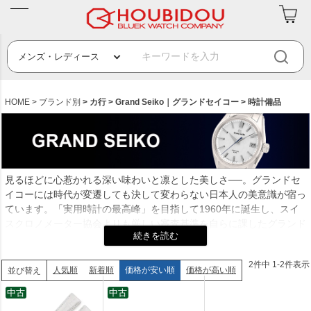
HOME
ブランド別
カ行
Grand Seiko｜グランドセイコー
時計備品
見るほどに心惹かれる深い味わいと凛とした美しさ──。グランドセ
イコーには時代が変遷しても決して変わらない日本人の美意識が宿っ
ています。「実用時計の最高峰」を目指して1960年に誕生し、スイ
スクロノメーター協会よりも厳しい審査基準を自らに課したグランド
セイコーは絶対的な信頼感を確立した世界が注目するマニュファクチ
ュールブランドです。このブランドを語る上で欠かせないのが、世界
2
件中
1
-
2
件表示
最高峰の精度を誇る3つのムーブメント。1/1000ミリ単位の調整が行
人気順
新着順
価格が安い順
価格が高い順
並び替え
われる機械式時計「9Sメカニカル」、年差わずか±10秒の「9Fクオ
中古
中古
ーツ」、機械式の動力とクオーツの精度を併せ持つ世界唯一のハイブ
リッドムーブメント「9Rスプリングドライブ」。他の追随を許さな