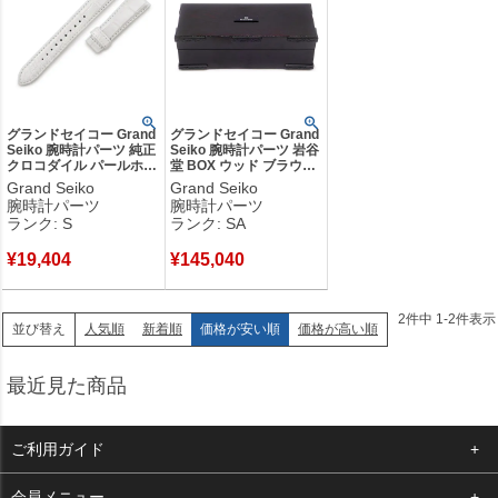
いその圧倒的な技術力から生まれたタイムピースは、一生モノの時計
をお探しの方におすすめです。
創業年：1960年
発祥地：日本 長野県
創業者：中村恒也
グランドセイコー Grand
グランドセイコー Grand
Seiko 腕時計パーツ 純正
Seiko 腕時計パーツ 岩谷
クロコダイル パールホワ
堂 BOX ウッド ブラウン
イト 未使用 替え クロコ
新品同様 岩谷堂箪笥 伝
Grand Seiko
Grand Seiko
ベルト バンド ストラッ
統工芸品 中千家具製作所
腕時計パーツ
腕時計パーツ
プ 20ｍｍ パールホワイ
時計 箱 収納 漆塗り ブラ
ランク: S
ランク: SA
ト 【中古】未使用保管品
ウン 【中古】新品同様品
¥
19,404
¥
145,040
2
件中
1
-
2
件表示
人気順
新着順
価格が安い順
価格が高い順
並び替え
最近見た商品
ご利用ガイド
よくある質問
会員メニュー