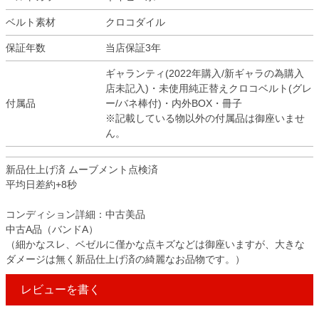
ベルト素材
クロコダイル
保証年数
当店保証3年
ギャランティ(2022年購入/新ギャラの為購入
店未記入)・未使用純正替えクロコベルト(グレ
付属品
ー/バネ棒付)・内外BOX・冊子
※記載している物以外の付属品は御座いませ
ん。
新品仕上げ済 ムーブメント点検済
平均日差約+8秒
コンディション詳細：中古美品
中古A品（バンドA）
（細かなスレ、ベゼルに僅かな点キズなどは御座いますが、大きな
ダメージは無く新品仕上げ済の綺麗なお品物です。）
レビューを書く