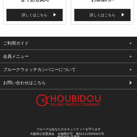
詳しくはこちら
詳しくはこちら
ご利用ガイド
よくある質問
会員メニュー
支払い・送料
ログイン
ブルークウォッチカンパニーについて
修理依頼
お気に入り
会社概要
お問い合わせはこちら
お客様の声
カート
店舗案内
買取について
メルマガ登録
特定商取引法に基づく表示
新規会員登録
プライバシーポリシー
ブルークはあなたのセキュリティーを守ります
大阪府公安委員会 古物商許可 第621113505921号
株式会社 宝美堂