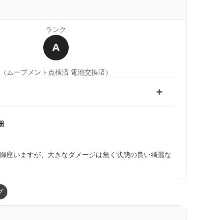
ランク
A
（ムーブメント点検済 電池交換済）
細
）
御座いますが、大きなダメージは無く状態の良い綺麗な
グ