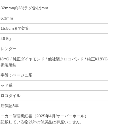
32mm×約28(ラグ含む)mm
6.3mm
15.5cmまで対応
46.5g
カレンダー
18YG / 純正ダイヤモンド / 他社製クロコバンド / 純正K18YG
無垢製尾錠
文字盤：ベージュ系
レッド系
クロコダイル
当店保証3年
メーカー修理明細書（2025年4月/オーバーホール）
※記載している物以外の付属品は御座いません。