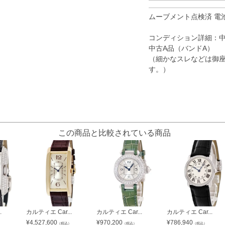
ムーブメント点検済 電
コンディション詳細：
中古A品（バンドA）
（細かなスレなどは御
す。）
この商品と比較されている商品
.
カルティエ Car...
カルティエ Car...
カルティエ Car...
¥
4,527,600
¥
970,200
¥
786,940
）
（税込）
（税込）
（税込）