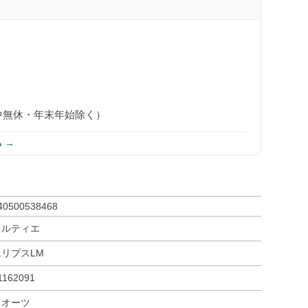
0（年中無休・年末年始除く）
 →
40500538468
カルティエ
エリプスLM
1162091
クオーツ