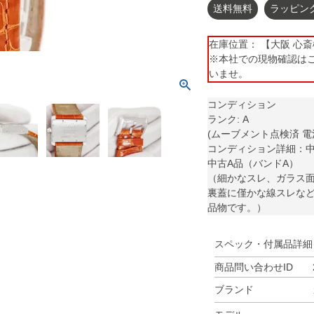
送料無料
ラッピン
在庫位置： 【大阪 心斎橋】 
※本社での現物確認は
いませ。
コンディション
ランク: A
(ムーブメント点検済 電
コンディション詳細：
中古A品（バンドA）
（細かなスレ、ガラス面
裏蓋に僅かな線スレな
品物です。）
スペック・付属品詳細
商品問い合わせID
ブランド