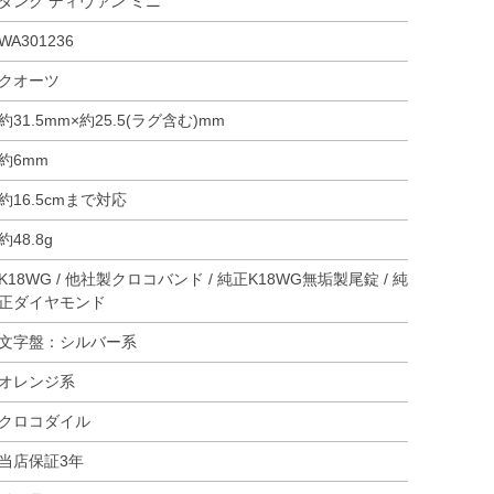
タンク ディヴァン ミニ
WA301236
クオーツ
約31.5mm×約25.5(ラグ含む)mm
約6mm
約16.5cmまで対応
約48.8g
K18WG / 他社製クロコバンド / 純正K18WG無垢製尾錠 / 純
正ダイヤモンド
文字盤：シルバー系
オレンジ系
クロコダイル
当店保証3年