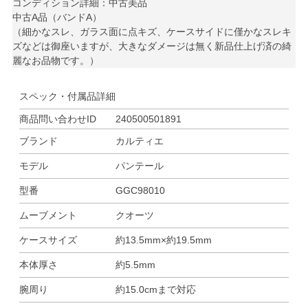
コンディション詳細：中古美品
中古A品（バンドA）
（細かなスレ、ガラス面に点キズ、ケースサイドに僅かなスレキ
ズなどは御座いますが、大きなダメージは無く新品仕上げ済の綺
麗なお品物です。）
スペック・付属品詳細
商品問い合わせID
240500501891
ブランド
カルティエ
モデル
パンテール
型番
GGC98010
ムーブメント
クオーツ
ケースサイズ
約13.5mm×約19.5mm
本体厚さ
約5.5mm
腕周り
約15.0cmまで対応