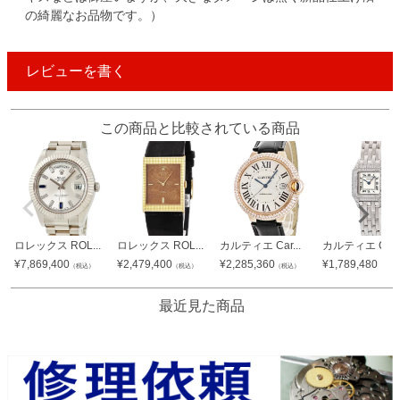
の綺麗なお品物です。）
レビューを書く
この商品と比較されている商品
ロレックス ROL...
ロレックス ROL...
カルティエ Car...
カルティエ Car..
¥
7,869,400
¥
2,479,400
¥
2,285,360
¥
1,789,480
（税込）
（税込）
（税込）
（税込
最近見た商品