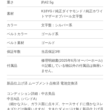
重さ
約42.5g
K18YG / 純正ダイヤモンド / 純正ホワイ
素材
トマザーオブパール文字盤
カラー
文字盤：シルバー系
ベルトカラー
ゴールド系
ベルト素材
ゴールド
保証年数
当店保証3年
修理明細書(2025年6月/オーバーホール)
付属品
※記載している物以外の付属品は御座い
ません。
新品仕上げ済 ムーブメント点検済 電池交換済
コンディション詳細：中古美品
中古A品（バンドA）
（細かなスレ、ガラス面に点キズ、ケースサイドに僅かなスレ
キズなどは御座いますが、大きなダメージは無く新品仕上げ済