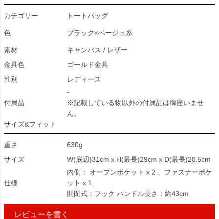
カテゴリー
トートバッグ
色
ブラック×ベージュ系
素材
キャンバス / レザー
金具色
ゴールド金具
性別
レディース
-
付属品
※記載している物以外の付属品は御座いませ
ん。
サイズ&フィット
重さ
630g
サイズ
W(底辺)31cm x H(最長)29cm x D(最長)20.5cm
内側： オープンポケット x 2 、ファスナーポケ
仕様
ット x 1
開閉式：フック ハンドル長さ：約43cm
レビューを書く