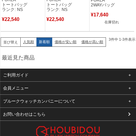
ストライプ 黒 新品 未使
ストライプ 黄 新品 未使
トート ショルダー 青
トートバッグ
トートバッグ
2WAYバッグ
用 WB00510 BX0635
用 WB00510 BX0635
WB00831 【保存袋】
ランク: NS
ランク: NS
【新品】
【新品】
【中古】
¥
17,640
¥
22,540
¥
22,540
在庫切れ
3
件中
1
-
3
件表示
人気順
新着順
価格が安い順
価格が高い順
並び替え
最近見た商品
ご利用ガイド
よくある質問
会員メニュー
支払い・送料
ログイン
ブルークウォッチカンパニーについて
お客様の声
お気に入り
会社概要
お問い合わせはこちら
買取について
カート
店舗案内