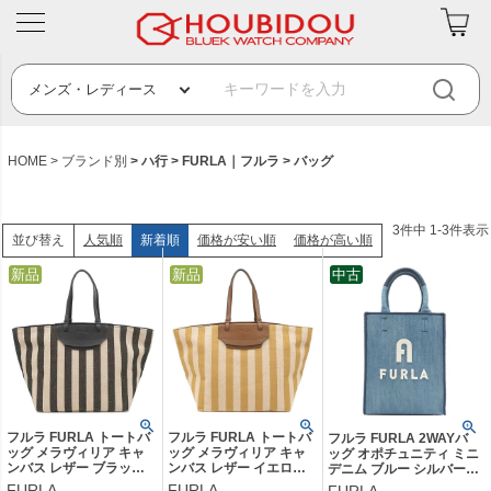
HOME
ブランド別
ハ行
FURLA｜フルラ
バッグ
3
件中
1
-
3
件表示
人気順
新着順
価格が安い順
価格が高い順
並び替え
新品
新品
中古
フルラ FURLA トートバ
フルラ FURLA トートバ
フルラ FURLA 2WAYバ
ッグ メラヴィリア キャ
ッグ メラヴィリア キャ
ッグ オポチュニティ ミニ
ンバス レザー ブラック×
ンバス レザー イエロー×
デニム ブルー シルバー金
ベージュ ゴールド金具
ベージュ ゴールド金具
具 OPPORTUNITY MINI
FURLA
FURLA
FURLA