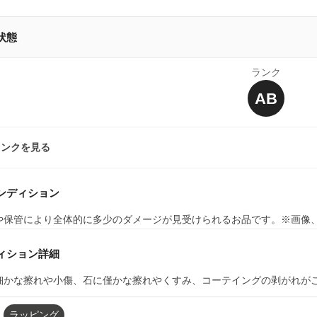
状態
ランク
AB
ランクを見る
ンディション
や保管により全体的に多少のダメージが見受けられるお品です。※画像
ィション詳細
かな擦れや小傷、石に僅かな擦れやくすみ、コーテイングの剥がれがございま
ラッピング