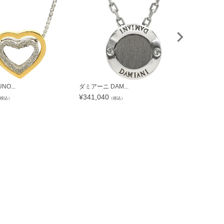
O...
ダミアーニ DAM...
ヴァンクリー
¥
341,040
¥
341,040
税込）
（税込）