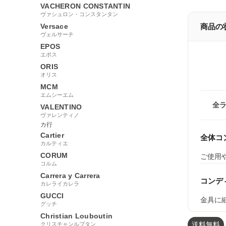
VACHERON CONSTANTIN
ヴァシュロン・コンスタンタン
Versace
商品の
ヴェルサーチ
EPOS
エポス
ORIS
オリス
MCM
エムシーエム
全
VALENTINO
ヴァレンティノ
カ行
Cartier
全体コ
カルティエ
CORUM
ご使用
コルム
Carrera y Carrera
コンデ
カレライカレラ
GUCCI
金具に細
グッチ
Christian Louboutin
送料無料
クリスチャンルブタン