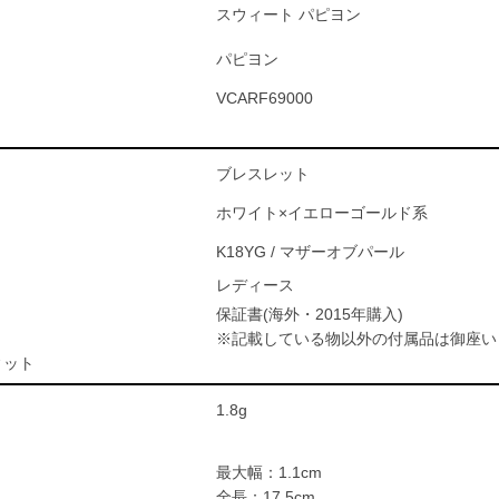
スウィート パピヨン
パピヨン
VCARF69000
ブレスレット
ホワイト×イエローゴールド系
K18YG / マザーオブパール
レディース
保証書(海外・2015年購入)
※記載している物以外の付属品は御座い
ィット
1.8g
最大幅：1.1cm
全長：17.5cm