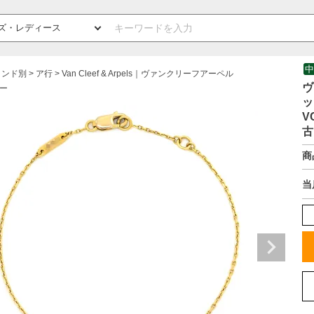
中
ランド別
ア行
Van Cleef & Arpels｜ヴァンクリーフアーペル
ヴ
ー
ッ
V
古
商
当