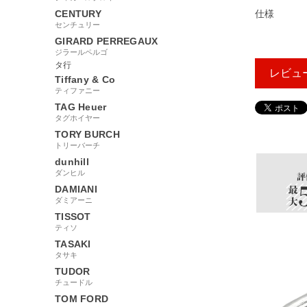
CENTURY
仕様
センチュリー
GIRARD PERREGAUX
ジラールペルゴ
タ行
レビュ
Tiffany & Co
ティファニー
TAG Heuer
タグホイヤー
196000
TORY BURCH
トリーバーチ
dunhill
ダンヒル
DAMIANI
ダミアーニ
TISSOT
ティソ
TASAKI
タサキ
TUDOR
チュードル
TOM FORD