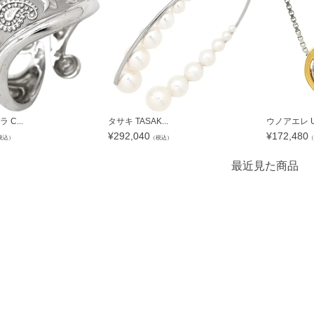
C...
タサキ TASAK...
ウノアエレ UN
¥
292,040
¥
172,480
税込）
（税込）
（
最近見た商品