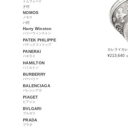
トムフォード
ナ行
NOMOS
ノモス
ハ行
Harry Winston
ハリーウィンストン
PATEK PHILIPPE
パテックフィリップ
カレライカレラ 
PANERAI
¥
213,640
パネライ
（
HAMILTON
ハミルトン
BURBERRY
バーバリー
196000
BALENCIAGA
バレンシアガ
PIAGET
ピアジェ
BVLGARI
ブルガリ
PRADA
プラダ