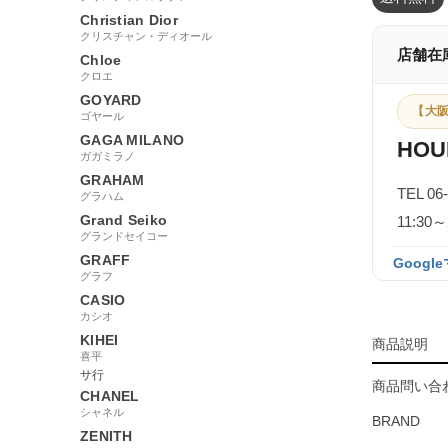
Christian Dior
クリスチャン・ディオール
店舗在
Chloe
クロエ
GOYARD
【大阪
ゴヤール
GAGA MILANO
HOU
ガガミラノ
GRAHAM
TEL 06
グラハム
Grand Seiko
11:3
グランドセイコー
GRAFF
Googl
グラフ
CASIO
カシオ
KIHEI
商品説明
喜平
サ行
商品問い合わ
CHANEL
シャネル
BRAND
ZENITH