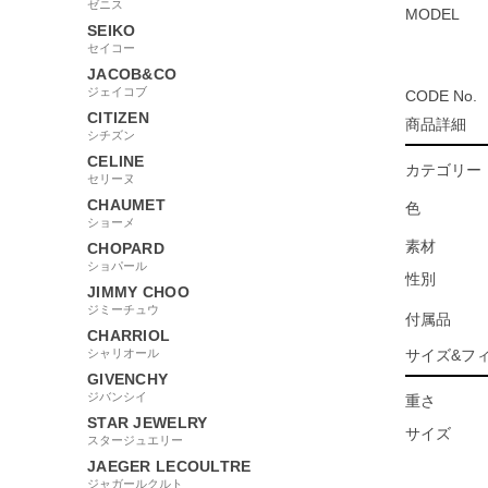
ゼニス
MODEL
SEIKO
セイコー
JACOB&CO
ジェイコブ
CODE No.
CITIZEN
商品詳細
シチズン
CELINE
カテゴリー
セリーヌ
CHAUMET
色
ショーメ
素材
CHOPARD
ショパール
性別
JIMMY CHOO
ジミーチュウ
付属品
CHARRIOL
シャリオール
サイズ&フ
GIVENCHY
ジバンシイ
重さ
STAR JEWELRY
サイズ
スタージュエリー
JAEGER LECOULTRE
ジャガールクルト