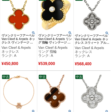
ヴァンクリーフアーペル
ヴァンクリーフアーペル
ヴァンクリーフアーペル
Van Cleef & Arpels ネッ
Van Cleef & Arpels リン
Van Cleef & Arpels ネッ
クレス ヴィンテージ ア
グ 指輪 ヴィンテージ ア
クレス スウィート アルハ
ルハンブラ レッド×イエ
ルハンブラ ブラックXイ
ンブラ ペンダント ホワイ
Van Cleef & Arpels
Van Cleef & Arpels
Van Cleef & Arpels
ローゴールド Au750
エローゴールド
トゴールド 750 K18 ダイ
ネックレス
リング 指輪
ネックレス
18K 赤 カーネリアン
#51(JP11) 1Pダイヤ オ
ヤモンド 12石
ランク: A
ランク: A
ランク: A
VCARD38500 【中古】
ニキス 11号
VCARO85900 【保証
中古美品
VCARA41000 【中古】
書】 【中古】中古美品
¥
450,800
¥
539,000
中古美品
¥
568,400
中古
中古
中古