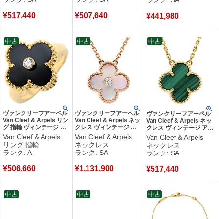
VCARO9VA00 【修理証
キス 旧型 【修理証明
ェル VCARA45900 【修
明書】 【中古】新品同様
書】 【中古】新品同様品
理証明書】 【中古】新品
¥
517,440
¥
507,640
品
¥
441,980
同様品
中古
中古
中古
ヴァンクリーフアーペル
ヴァンクリーフアーペル
ヴァンクリーフアーペル
Van Cleef & Arpels リン
Van Cleef & Arpels ネッ
Van Cleef & Arpels ネッ
グ 指輪 ヴィンテージ ア
クレス ヴィンテージ ア
クレス ヴィンテージ アル
ルハンブラ ブラックXイ
ルハンブラ ピンクXロー
ハンブラ グリーン×イエ
Van Cleef & Arpels
Van Cleef & Arpels
Van Cleef & Arpels
エローゴールド
ズゴールド 2025年ホリ
ローゴールド 750 18K 緑
リング 指輪
ネックレス
ネックレス
#51(JP11) 1Pダイヤ オ
デー限定 ピンクシェル
マラカイト マット
ランク: A
ランク: SA
ランク: SA
ニキス 11号
1Pダイヤ 18K
VCARO9VA00 【修理証
VCARA41000 【修理証
VCARPMOP00 【中古】
明書】 【中古】新品同様
¥
506,660
¥
1,131,900
明書】 【中古】中古美品
新品同様品
¥
517,440
品
中古
中古
中古