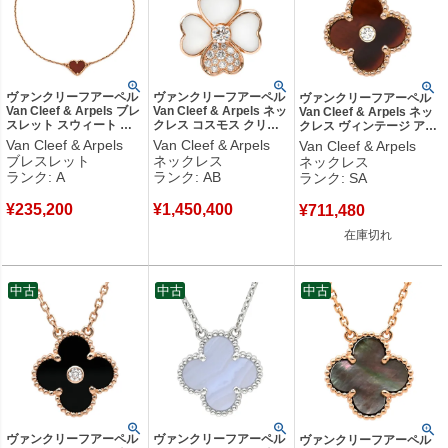
ヴァンクリーフアーペル
ヴァンクリーフアーペル
ヴァンクリーフアーペル
Van Cleef & Arpels ブレ
Van Cleef & Arpels ネッ
Van Cleef & Arpels ネッ
スレット スウィート ハ
クレス コスモス クリッ
クレス ヴィンテージ アル
ート ブレスレット レッ
プ ネックレス ミディア
ハンブラ ブラウン×ロー
Van Cleef & Arpels
Van Cleef & Arpels
Van Cleef & Arpels
ド×ローズゴールド 18K
ム パールホワイト×ピン
ズゴールド 茶 750PG
ブレスレット
ネックレス
ネックレス
18金 RG PG カーネリア
クゴールド 18K PG RG
18K 2017年ホリデー ブ
ランク: A
ランク: AB
ランク: SA
ン 紅玉髄 VCARN59L00
ダイヤモンド パール ブ
ルズアイ ダイヤ 【保証
【中古】中古美品
ローチ 【中古】中古品
書】 【中古】新品同様品
¥
235,200
¥
1,450,400
¥
711,480
在庫切れ
中古
中古
中古
ヴァンクリーフアーペル
ヴァンクリーフアーペル
ヴァンクリーフアーペル