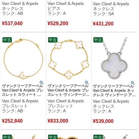
ルハンブラ ペンダント
ブラック×イエローゴー
ブラ ハート ペンダント
Van Cleef & Arpels
Van Cleef & Arpels
Van Cleef & Arpels
パールホワイト×イエロ
ルド 黒 オニキス Au750
パールホワイト×イエロ
ネックレス
ピアス
ネックレス
ーゴールド 白 750 18K
18K 両耳用
ーゴールド 18K 750 YG
ランク: AB
ランク: A
ランク: SA
YG シェル
VCARB14000 【中古】
【修理証明書】 【中古】
VCARA45900 【箱】
中古美品
新品同様品
¥
537,040
¥
529,200
【中古】中古品
¥
431,200
中古
中古
中古
ヴァンクリーフアーペル
ヴァンクリーフアーペル
ヴァンクリーフアーペル
Van Cleef & Arpels ブレ
Van Cleef & Arpels ブレ
Van Cleef & Arpels ネッ
スレット スウィート パ
スレット ヴィンテージア
クレス ヴィンテージ アル
ピヨン ホワイト×イエロ
ルハンブラ ブレスレット
ハンブラ ブルーグレー×
Van Cleef & Arpels
Van Cleef & Arpels
Van Cleef & Arpels
ーゴールド VCA 白
パールホワイト×イエロ
ホワイトゴールド Au750
ブレスレット
ブレスレット
ネックレス
Au750 18K
ーゴールド 白 750 YG 5
18K カルセドニー
ランク: AB
ランク: A
ランク: A
VCARF69000 【中古】
モチーフ VCARA41800
VCARD34900 【中古】
中古品
【保証書】 【中古】中古
中古美品
¥
252,840
¥
833,000
美品
¥
539,000
中古
中古
中古