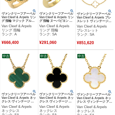
ヴァンクリーフアーペル
ヴァンクリーフアーペル
ヴァンクリーフアーペル
Van Cleef & Arpels リン
Van Cleef & Arpels リン
Van Cleef & Arpels ブレ
グ 指輪 マジック アルハ
グ 指輪 ヌーパピヨン ホ
スレット ヴィンテージア
ンブラ グリーン×イエロ
ワイトXイエローゴール
ルハンブラ 5モチーフ パ
Van Cleef & Arpels
Van Cleef & Arpels
Van Cleef & Arpels
ーゴールド #57(JP17)
ド ダイヤ ホワイトシェ
ールホワイト×イエロー
リング 指輪
リング 指輪
ブレスレット
Au750 18金 マラカイト
ル 蝶 10号 【修理証明
ゴールド 白 750 18K YG
ランク: A
ランク: SA
ランク: SA
16号 VCAR03AV00 【中
書】 【中古】新品同様品
シェル VCARA41800
古】中古美品
【保証書】 【中古】新品
¥
666,400
¥
291,060
¥
851,620
同様品
中古
中古
中古
ヴァンクリーフアーペル
ヴァンクリーフアーペル
ヴァンクリーフアーペル
Van Cleef & Arpels ネッ
Van Cleef & Arpels ネッ
Van Cleef & Arpels ネッ
クレス ヴィンテージ ア
クレス ヴィンテージ ア
クレス ヴィンテージ アル
ルハンブラ グリーン×イ
ルハンブラ ペンダント
ハンブラ ペンダント パー
Van Cleef & Arpels
Van Cleef & Arpels
Van Cleef & Arpels
エローゴールド 750 18K
ブラック×イエローゴー
ルホワイト×イエローゴ
ネックレス
ネックレス
ネックレス
緑 マラカイト
ルド Au750 18K 黒 オニ
ールド 白 750 18K YG シ
ランク: SA
ランク: SA
ランク: SA