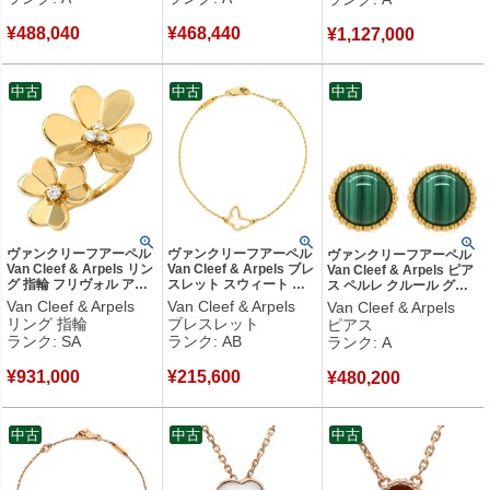
品
VCARD23700 【箱】
ニキス VCARP2AU00
【中古】中古美品
【中古】中古美品
¥
488,040
¥
468,440
¥
1,127,000
中古
中古
中古
ヴァンクリーフアーペル
ヴァンクリーフアーペル
ヴァンクリーフアーペル
Van Cleef & Arpels リン
Van Cleef & Arpels ブレ
Van Cleef & Arpels ピア
グ 指輪 フリヴォル アン
スレット スウィート パ
ス ペルレ クルール グリ
トレ レ ドア イエローゴ
ピヨン ホワイト×イエロ
ーン×イエローゴールド
Van Cleef & Arpels
Van Cleef & Arpels
Van Cleef & Arpels
ールド #59(JP19) フラワ
ーゴールド VCA 白
K18 18K YG マラカイト
リング 指輪
ブレスレット
ピアス
ー 4Pダイヤ 20号
Au750 18K
孔雀石 VCARP4DS00
ランク: SA
ランク: AB
ランク: A
VCARPJMD00 【中古】
VCARF69000 【保証
【中古】中古美品
新品同様品
書】 【中古】中古品
¥
931,000
¥
215,600
¥
480,200
中古
中古
中古