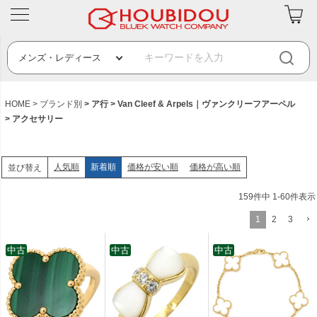
HOME
ブランド別
ア行
Van Cleef & Arpels｜ヴァンクリーフアーペル
アクセサリー
人気順
新着順
価格が安い順
価格が高い順
並び替え
159
件中
1
-
60
件表示
1
2
3
中古
中古
中古