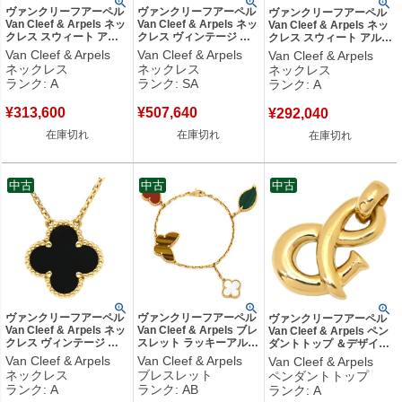
ヴァンクリーフアーペル
ヴァンクリーフアーペル
ヴァンクリーフアーペル
Van Cleef & Arpels ネッ
Van Cleef & Arpels ネッ
Van Cleef & Arpels ネッ
クレス スウィート アル
クレス ヴィンテージ ア
クレス スウィート アルハ
ハンブラ ペンダント レ
ルハンブラ ペンダント
ンブラ ペンダント パール
Van Cleef & Arpels
Van Cleef & Arpels
Van Cleef & Arpels
ッド×ローズゴールド PG
ブラック×イエローゴー
ホワイト×イエローゴー
ネックレス
ネックレス
ネックレス
750 カーネリアン 紅玉髄
ルド Au750 18K 黒 オニ
ルド 白 Au750 18K YG
ランク: A
ランク: SA
ランク: A
VCARN59M00 【保証
キス VCARA45800 【修
シェル VCARF69100
書】 【中古】中古美品
理証明書】 【中古】新品
【箱】 【中古】中古美品
¥
313,600
¥
507,640
同様品
¥
292,040
在庫切れ
在庫切れ
在庫切れ
中古
中古
中古
ヴァンクリーフアーペル
ヴァンクリーフアーペル
ヴァンクリーフアーペル
Van Cleef & Arpels ネッ
Van Cleef & Arpels ブレ
Van Cleef & Arpels ペン
クレス ヴィンテージ ア
スレット ラッキーアルハ
ダントトップ ＆デザイン
ルハンブラ ペンダント
ンブラ 4モチーフ マルチ
イエローゴールド チャー
Van Cleef & Arpels
Van Cleef & Arpels
Van Cleef & Arpels
ブラック×イエローゴー
カラー×イエローゴール
ム Au750 YG ネックレス
ネックレス
ブレスレット
ペンダントトップ
ルド Au750 18K 黒 オニ
ド K18 マルチストーン
トップ 【中古】中古美品
ランク: A
ランク: AB
ランク: A
キス VCARA45800 【中
VCA VCARD79600 【修