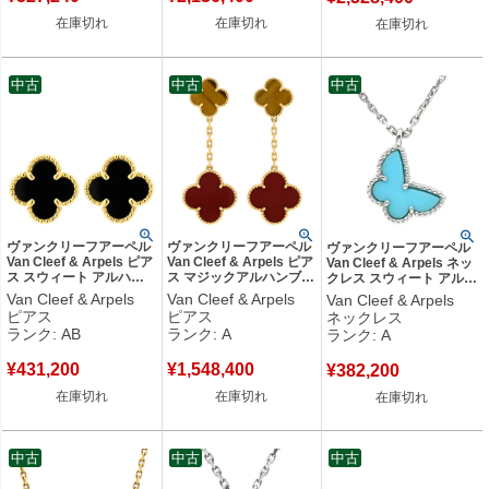
在庫切れ
在庫切れ
在庫切れ
中古
中古
中古
ヴァンクリーフアーペル
ヴァンクリーフアーペル
ヴァンクリーフアーペル
Van Cleef & Arpels ピア
Van Cleef & Arpels ピア
Van Cleef & Arpels ネッ
ス スウィート アルハン
ス マジックアルハンブラ
クレス スウィート アルハ
ブラ ブラック×イエロー
2モチーフ レッド×ブラウ
ンブラ パピヨン ブルー×
Van Cleef & Arpels
Van Cleef & Arpels
Van Cleef & Arpels
ゴールド 黒 オニキス
ン×イエローゴールド
ホワイトゴールド Au750
ピアス
ピアス
ネックレス
Au750 18K 両耳用
18K YG カーネリアン タ
18K WG ターコイズ VCA
ランク: AB
ランク: A
ランク: A
VCARA44900 【中古】
イガーズアイ
VCARF80500 【中古】
中古品
VCARN5JR00 【箱】
中古美品
¥
431,200
¥
1,548,400
【中古】中古美品
¥
382,200
在庫切れ
在庫切れ
在庫切れ
中古
中古
中古