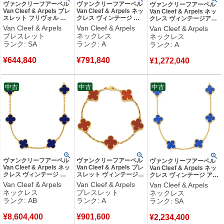
ヴァンクリーフアーペル
ヴァンクリーフアーペル
ヴァンクリーフアーペル
Van Cleef & Arpels ブレ
Van Cleef & Arpels ネッ
Van Cleef & Arpels ネッ
スレット フリヴォル ブ
クレス ヴィンテージ ア
クレス ヴィンテージアル
レスレット ダイヤ ミニ
ルハンブラ ブラウンXロ
ハンブラ ペンダント ホワ
Van Cleef & Arpels
Van Cleef & Arpels
Van Cleef & Arpels
ピンクゴールド ローズゴ
ーズゴールド PG ブルズ
イトゴールド Au750 K18
ブレスレット
ネックレス
ネックレス
ールド 750 18K
アイ 18K 750 2017年ホ
12Pダイヤ
ランク: SA
ランク: A
ランク: A
VCARP7RD00 【箱】
リデー 1Pダイヤ
VCARA46100 【箱】
【中古】新品同様品
VCARPOMV00 【修理証
【中古】中古美品
¥
644,840
¥
791,840
明書】 【中古】中古美品
¥
1,272,040
中古
中古
中古
ヴァンクリーフアーペル
ヴァンクリーフアーペル
ヴァンクリーフアーペル
Van Cleef & Arpels ネッ
Van Cleef & Arpels ブレ
Van Cleef & Arpels ネッ
クレス ヴィンテージ ア
スレット ヴィンテージア
クレス ヴィンテージ アル
ルハンブラ 20モチーフ
ルハンブラ レッド×イエ
ハンブラ 10モチーフ ブ
Van Cleef & Arpels
Van Cleef & Arpels
Van Cleef & Arpels
パープル×イエローゴー
ローゴールド 赤 750YG
ルー×イエローゴールド
ネックレス
ブレスレット
ネックレス
ルド 紫 18K 750 ラピス
18K カーネリアン 5モチ
青 18K 750YG アゲート
ランク: AB
ランク: A
ランク: SA
ラズリ VCARN8T300
ーフ VCARD35500
VCARP34800 【箱】
【箱】 【中古】中古品
【箱】 【中古】中古美品
【中古】新品同様品
¥
8,604,400
¥
901,600
¥
2,234,400