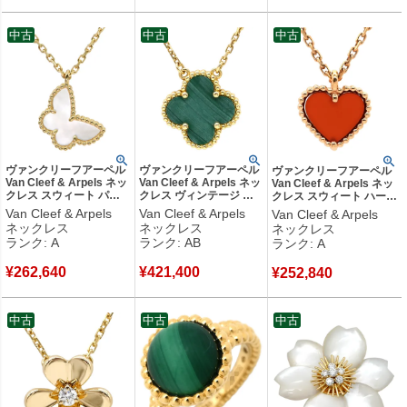
中古
中古
中古
ヴァンクリーフアーペル
ヴァンクリーフアーペル
ヴァンクリーフアーペル
Van Cleef & Arpels ネッ
Van Cleef & Arpels ネッ
Van Cleef & Arpels ネッ
クレス スウィート パピ
クレス ヴィンテージ ア
クレス スウィート ハート
ヨン ペンダント パール
ルハンブラ グリーン×イ
ペンダント レッド×ピン
Van Cleef & Arpels
Van Cleef & Arpels
Van Cleef & Arpels
ホワイト×イエローゴー
エローゴールド Au750
クゴールド K18 18K PG
ネックレス
ネックレス
ネックレス
ルド 白 VCA 750 YG
18K YG 緑 マラカイト マ
RG カーネリアン 紅玉髄
ランク: A
ランク: AB
ランク: A
18K シェル
ット VCARO9VA00 【中
VCARN59N00 【中古】
VCARF69300 【中古】
古】中古品
中古美品
¥
262,640
¥
421,400
中古美品
¥
252,840
中古
中古
中古