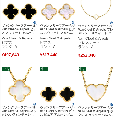
ヴァンクリーフアーペル
ヴァンクリーフアーペル
ヴァンクリーフアーペル
Van Cleef & Arpels ピア
Van Cleef & Arpels ピア
Van Cleef & Arpels ブレ
ス スウィート アルハン
ス スウィート アルハン
スレット スウィート アル
ブラ ブラック×イエロー
ブラ パールホワイト×イ
ハンブラ パールホワイト
Van Cleef & Arpels
Van Cleef & Arpels
Van Cleef & Arpels
ゴールド 黒 オニキス
エローゴールド 750 18K
×イエローゴールド K18
ピアス
ピアス
ブレスレット
750 YG 18K 両耳用
18金 マザーオブパール
18金 パール
ランク: A
ランク: A
ランク: A
VCARA44900 【箱】
VCARA44800 【中古】
VCARF68800 【箱】
【中古】中古美品
中古美品
【中古】中古美品
¥
497,840
¥
517,440
¥
252,840
中古
中古
中古
ヴァンクリーフアーペル
ヴァンクリーフアーペル
ヴァンクリーフアーペル
Van Cleef & Arpels ネッ
Van Cleef & Arpels ピア
Van Cleef & Arpels ネッ
クレス ヴィンテージ ア
ス ピュア アルハンブラ
クレス ラッキーアルハン