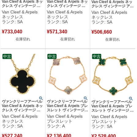
Van Cleef & Arpels ネッ
Van Cleef & Arpels ネッ
Van Cleef & Arpels ネッ
クレス ヴィンテージ ア
クレス ヴィンテージ ア
クレス ヴィンテージ アル
ルハンブラ ブラックXロ
ルハンブラ ブルー×ホワ
ハンブラ グレーXローズ
Van Cleef & Arpels
Van Cleef & Arpels
Van Cleef & Arpels
ーズゴールド PG 750
イトゴールド 青 Au750
ゴールド 750 18K グレー
ネックレス
ネックレス
ネックレス
18K 2016年ホリデー オ
18K カルセドニー
シェル VCARP4KK00
ランク: SA
ランク: SA
ランク: SA
ニキス ダイヤ 【修理証
VCARD34900 【修理証
【修理証明書】 【中古】
明書】 【中古】新品同様
明書】 【中古】新品同様
新品同様品
¥
733,040
¥
571,340
品
品
¥
506,660
在庫切れ
在庫切れ
在庫切れ
中古
中古
中古
ヴァンクリーフアーペル
ヴァンクリーフアーペル
ヴァンクリーフアーペル
Van Cleef & Arpels ネッ
Van Cleef & Arpels ブレ
Van Cleef & Arpels ブレ
クレス ヴィンテージ ア
スレット ヴィンテージ
スレット ヴィンテージ ア
ルハンブラ ペンダント
アルハンブラ 5モチーフ
ルハンブラ 5モチーフ グ
Van Cleef & Arpels
Van Cleef & Arpels
Van Cleef & Arpels
ブラック×イエローゴー
グレー×ローズゴールド
リーン×イエローゴール
ネックレス
ブレスレット
ブレスレット
ルド Au750 18K 黒 オニ
750 18K ダイヤ シェル
ド ダイヤ マラカイト
ランク: SA
ランク: A
ランク: SA
キス VCARA45800 【修
VCARP2R100 【箱】
18K VCARO7GQ00
理証明書】 【中古】新品
【中古】中古美品
【箱】 【中古】新品同様
¥
527,240
¥
2,136,400
同様品
¥
2,528,400
品