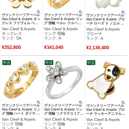
ヴァンクリーフアーペル
ヴァンクリーフアーペル
ヴァンクリーフアーペル
Van Cleef & Arpels ネッ
Van Cleef & Arpels リン
Van Cleef & Arpels ブロ
クレス フリヴォル ペン
グ 指輪 ペルレ クルール
ーチ ローズ ド ノエル ミ
ダント ミニ イエローゴ
グリーン×イエローゴー
ディアム パールホワイト
Van Cleef & Arpels
Van Cleef & Arpels
Van Cleef & Arpels
ールド 750YG 1Pダイヤ
ルド #46(JP6) K18 18K
Xイエローゴールド
ネックレス
リング 指輪
ブローチ
VCARP0J100 【中古】
YG マラカイト マット 6
750YG 18K シェル ダイ
ランク: SA
ランク: A
ランク: A
新品同様品
号 VCARP4DP46 【箱】
ヤモンド VCARA53400
【中古】中古美品
【箱】 【中古】中古美品
¥
352,800
¥
341,040
¥
2,136,400
中古
中古
中古
ヴァンクリーフアーペル
ヴァンクリーフアーペル
ヴァンクリーフアーペル
Van Cleef & Arpels リン
Van Cleef & Arpels リン
Van Cleef & Arpels ブロ
グ 指輪 ハート ダイヤ イ
グ 指輪 ソクラテス 1フラ
ーチ ラッキーアニマルズ
エローゴールド 750 18K
ワー ダイヤ ホワイトゴ
ドッグ クリップ パールホ
Van Cleef & Arpels
Van Cleef & Arpels
Van Cleef & Arpels
一列 1文字 11号 【修理
ールド #48(JP8) VCA
ワイト×ブラック×イエロ
リング 指輪
リング 指輪
ブローチ
証明書】 【中古】中古美
Au750 18K 18金 8号
ーゴールド 750 シェル オ
ランク: A
ランク: A
ランク: A