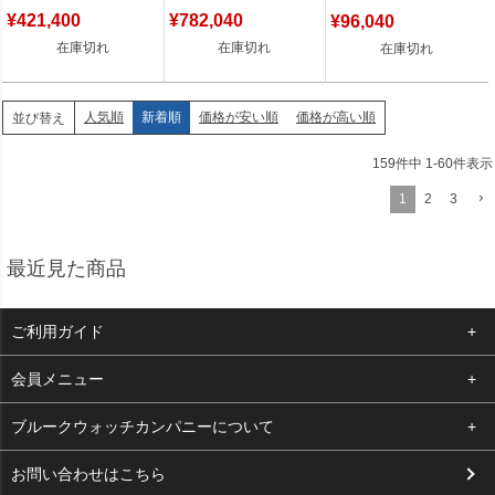
古】中古美品
理証明書】 【中古】中古
¥
421,400
¥
782,040
品
¥
96,040
在庫切れ
在庫切れ
在庫切れ
人気順
新着順
価格が安い順
価格が高い順
並び替え
159
件中
1
-
60
件表示
1
2
3
最近見た商品
ご利用ガイド
よくある質問
会員メニュー
支払い・送料
ログイン
ブルークウォッチカンパニーについて
お客様の声
お気に入り
会社概要
お問い合わせはこちら