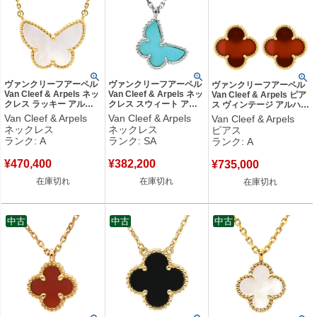
ヴァンクリーフアーペル
ヴァンクリーフアーペル
ヴァンクリーフアーペル
Van Cleef & Arpels ネッ
Van Cleef & Arpels ネッ
Van Cleef & Arpels ピア
クレス ラッキー アルハ
クレス スウィート アル
ス ヴィンテージ アルハン
ンブラ パピヨン パール
ハンブラ パピヨン ブル
ブラ レッド×イエローゴ
Van Cleef & Arpels
Van Cleef & Arpels
Van Cleef & Arpels
ホワイト×イエローゴー
ー×ホワイトゴールド
ールド 赤 750 18K 18金
ネックレス
ネックレス
ピアス
ルド Au750 18K 蝶 シェ
Au750 18K WG ターコイ
カーネリアン 紅玉髄
ランク: A
ランク: SA
ランク: A
ル VCARD99500 【中
ズ VCA VCARF80500
VCARD40400 【中古】
古】中古美品
【中古】新品同様品
中古美品
¥
470,400
¥
382,200
¥
735,000
在庫切れ
在庫切れ
在庫切れ
中古
中古
中古